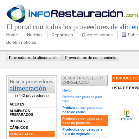
El portal con todos los proveedores de
alimen
Home
Noticias
Reportajes
Quienes somos
Publi
Boletín noticias
Proveedores de alimentación
Proveedores de equipamiento
BUSCAR PROVEEDOR
> PRODUCTO
Buscar proveedores
CONGELADOS
alimentación
LISTA DE EM
Hielo
(3442 proveedores)
Patatas congeladas para
freir
ACEITES
Productos congelados a
ALIMENTOS
base de carne
PREPARADOS
Productos congelados a
BEBIDAS
base de pescado
CÁRNICOS
Productos congelados a
base de vegetales
CONGELADOS