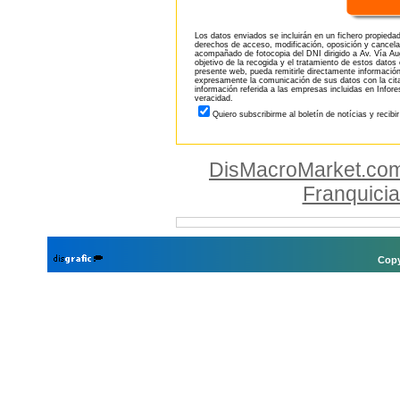
Los datos enviados se incluirán en un fichero propieda
derechos de acceso, modificación, oposición y cancela
acompañado de fotocopia del DNI dirigido a Av. Vía Aug
objetivo de la recogida y el tratamiento de estos datos
presente web, pueda remitirle directamente información
expresamente la comunicación de sus datos con la citad
información referida a las empresas incluidas en Infor
veracidad.
Quiero subscribirme al boletín de notícias y recibi
DisMacroMarket.co
Franquici
Copy