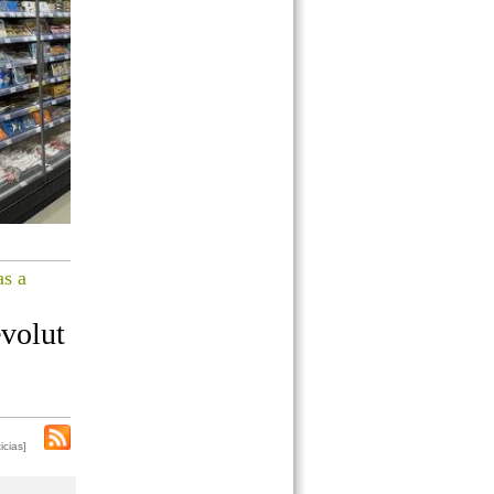
as a
volut
icias]