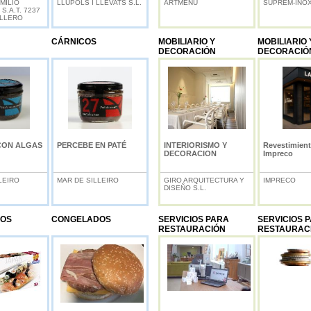
MILIO
LLÚPOLS I LLEVATS S.L.
ARTMENU
SUPREM-INO
S.A.T. 7237
ALLERO
CÁRNICOS
MOBILIARIO Y
MOBILIARIO 
DECORACIÓN
DECORACIÓ
CON ALGAS
PERCEBE EN PATÉ
INTERIORISMO Y
Revestimien
DECORACION
Impreco
LEIRO
MAR DE SILLEIRO
GIRO ARQUITECTURA Y
IMPRECO
DISEÑO S.L.
OS
CONGELADOS
SERVICIOS PARA
SERVICIOS 
RESTAURACIÓN
RESTAURAC