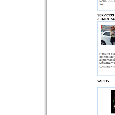
MARISCOS 
S.L.
SERVICIOS
ALIMENTAC
Renting pa
de hosteler
alimentaci
MásQRenti
MÁSQRENT
VARIOS