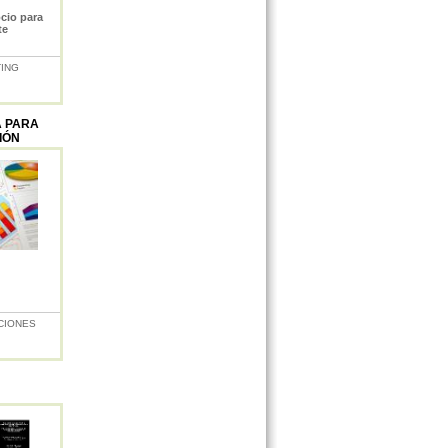
cio para
te
TING
A PARA
IÓN
CIONES