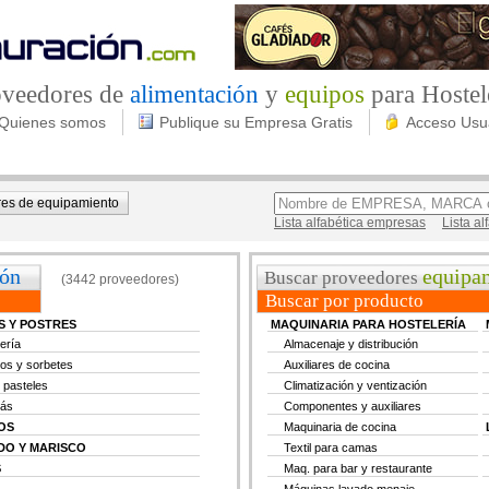
roveedores de
alimentación
y
equipos
para Hostel
Quienes somos
Publique su Empresa Gratis
Acceso Usu
es de equipamiento
Lista alfabética empresas
Lista a
ión
equipa
Buscar proveedores
(3442 proveedores)
Buscar por producto
S Y POSTRES
MAQUINARIA PARA HOSTELERÍA
tería
Almacenaje y distribución
os y sorbetes
Auxiliares de cocina
 pasteles
Climatización y ventización
más
Componentes y auxiliares
OS
Maquinaria de cocina
DO Y MARISCO
Textil para camas
S
Maq. para bar y restaurante