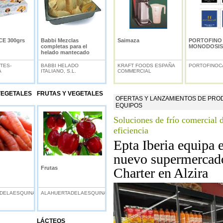
E 300grs
Babbi Mezclas
Saimaza
PORTOFINO
completas para el
MONODOSIS
helado mantecado
TES-
BABBI HELADO
KRAFT FOODS ESPAÑA
PORTOFINOCA
A
ITALIANO, S.L.
COMMERCIAL
VEGETALES
FRUTAS Y VEGETALES
OFERTAS Y LANZAMIENTOS DE PR
EQUIPOS
Soluciones de frío comercial d
eficiencia
Epta Iberia equipa e
nuevo supermercad
Frutas
Charter en Alzira
DELAESQUINA.COM
ALAHUERTADELAESQUINA.COM
LÁCTEOS