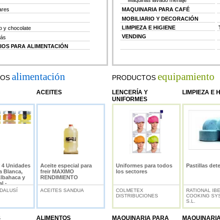
Máquinas lavado menaje
ares
MAQUINARIA PARA CAFÉ
MOBILIARIO Y DECORACIÓN
LIMPIEZA E HIGIENE
 y chocolate
VENDING
más
IOS PARA ALIMENTACIÓN
alimentación
equipamiento
TOS
PRODUCTOS
ACEITES
LENCERÍA Y
LIMPIEZA E 
UNIFORMES
r 4 Unidades
Aceite especial para
Uniformes para todos
Pastillas det
fa Blanca,
freir MAXIMO
los sectores
Albahaca y
RENDIMIENTO
l -
e Jaén
DALUSÍ
ACEITES SANDUA
COLMETEX
RATIONAL IB
DISTRIBUCIONES
COOKING SY
S.L.
S
ALIMENTOS
MAQUINARIA PARA
MAQUINARI