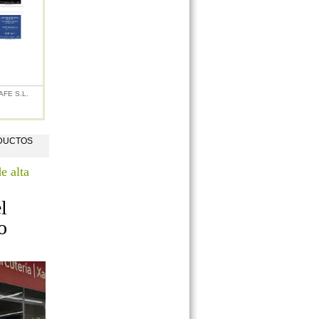
FE S.L.
ODUCTOS
e alta
l
o