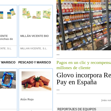
CENTE
MILLÁN VICENTE BIO
nchas de
NTE, S.L.
MILLAN VICENTE, S.L.
...
Pagos en un clic y recompens
Y MARISCO
PESCADO Y MARISCO
millones de cliente
Glovo incorpora Re
Pay en España
...
Atún Rojo
[más not
REPORTAJES DE EQUIPOS