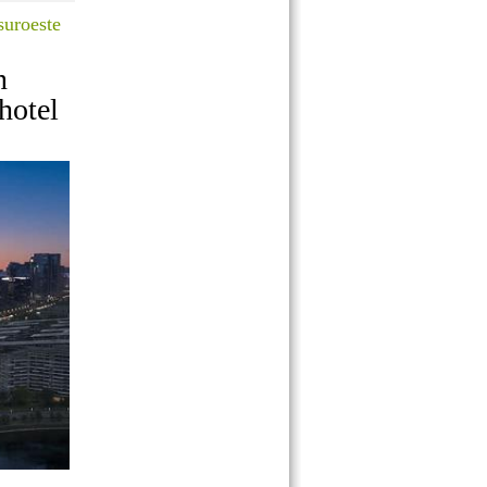
suroeste
n
hotel