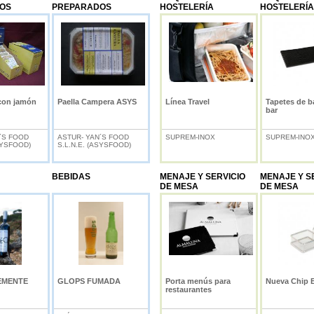
OS
PREPARADOS
HOSTELERÍA
HOSTELERÍA
con jamón
Paella Campera ASYS
Línea Travel
Tapetes de b
bar
´S FOOD
ASTUR- YAN´S FOOD
SUPREM-INOX
SUPREM-INO
SYSFOOD)
S.L.N.E. (ASYSFOOD)
BEBIDAS
MENAJE Y SERVICIO
MENAJE Y S
DE MESA
DE MESA
EMENTE
GLOPS FUMADA
Porta menús para
Nueva Chip 
restaurantes