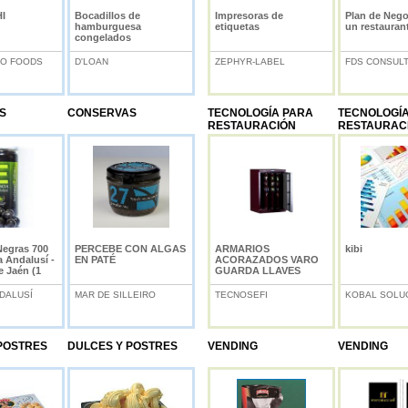
I
Bocadillos de
Impresoras de
Plan de Nego
hamburguesa
etiquetas
un restauran
congelados
O FOODS
D'LOAN
ZEPHYR-LABEL
FDS CONSUL
S
CONSERVAS
TECNOLOGÍA PARA
TECNOLOGÍ
RESTAURACIÓN
RESTAURAC
Negras 700
PERCEBE CON ALGAS
ARMARIOS
kibi
a Andalusí -
EN PATÉ
ACORAZADOS VARO
e Jaén (1
GUARDA LLAVES
DALUSÍ
MAR DE SILLEIRO
TECNOSEFI
KOBAL SOLU
POSTRES
DULCES Y POSTRES
VENDING
VENDING