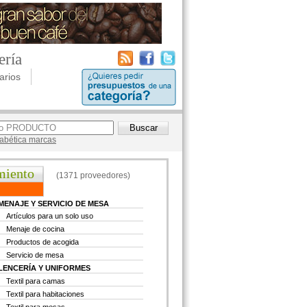
ería
arios
lfabética marcas
miento
(1371 proveedores)
MENAJE Y SERVICIO DE MESA
Artículos para un solo uso
Menaje de cocina
Productos de acogida
Servicio de mesa
LENCERÍA Y UNIFORMES
Textil para camas
Textil para habitaciones