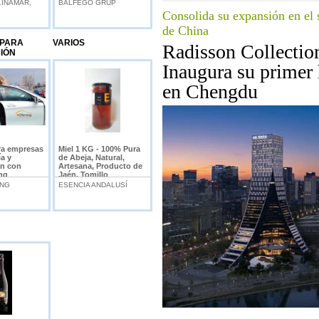
LINAMAR,
BALFEGÓ GRUP
Consolida su expansión en el 
de China
 PARA
VARIOS
Radisson Collectio
IÓN
Inaugura su primer 
en Chengdu
ra empresas
Miel 1 KG - 100% Pura
ía y
de Abeja, Natural,
ón con
Artesana, Producto de
ng
Jaén. Tomillo
ING
ESENCIA ANDALUSÍ
...