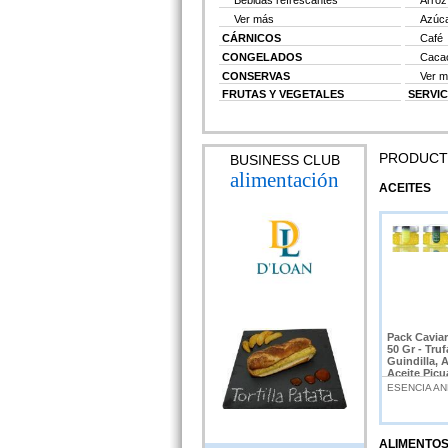
Bebidas refrescantes
Arroz
Ver más
Azúc
CÁRNICOS
Café
CONGELADOS
Cacao
CONSERVAS
Ver 
FRUTAS Y VEGETALES
SERVIC
PRODUC
BUSINESS CLUB
alimentación
ACEITES
Pack Cavia
50 Gr - Tru
Guindilla, 
Aceite Picua
Producto d
ESENCIA AN
ALIMENTO