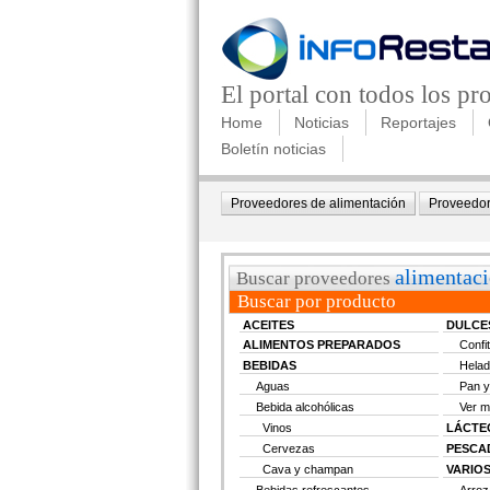
El portal con todos los p
Home
Noticias
Reportajes
Boletín noticias
Proveedores de alimentación
Proveedor
alimentac
Buscar proveedores
Buscar por producto
ACEITES
DULCE
ALIMENTOS PREPARADOS
Confi
BEBIDAS
Helad
Aguas
Pan y
Bebida alcohólicas
Ver 
Vinos
LÁCTE
Cervezas
PESCA
Cava y champan
VARIO