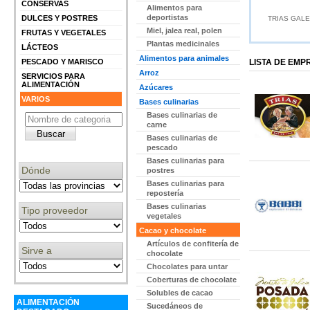
CONSERVAS
Alimentos para
deportistas
DULCES Y POSTRES
TRIAS GALE
Miel, jalea real, polen
FRUTAS Y VEGETALES
Plantas medicinales
LÁCTEOS
Alimentos para animales
PESCADO Y MARISCO
LISTA DE EM
Arroz
SERVICIOS PARA
ALIMENTACIÓN
Azúcares
VARIOS
Bases culinarias
Bases culinarias de
carne
Bases culinarias de
pescado
Bases culinarias para
Dónde
postres
Bases culinarias para
repostería
Bases culinarias
Tipo proveedor
vegetales
Cacao y chocolate
Artículos de confitería de
Sirve a
chocolate
Chocolates para untar
Coberturas de chocolate
Solubles de cacao
ALIMENTACIÓN
Sucedáneos de