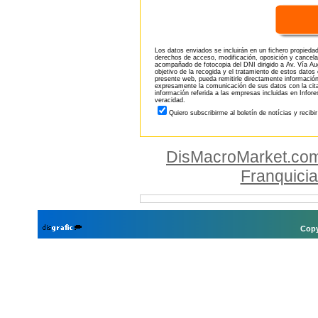
Los datos enviados se incluirán en un fichero propieda
derechos de acceso, modificación, oposición y cancela
acompañado de fotocopia del DNI dirigido a Av. Vía Aug
objetivo de la recogida y el tratamiento de estos datos
presente web, pueda remitirle directamente información
expresamente la comunicación de sus datos con la citad
información referida a las empresas incluidas en Infor
veracidad.
Quiero subscribirme al boletín de notícias y recibi
DisMacroMarket.co
Franquici
Copy