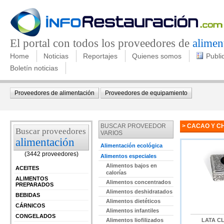
El portal con todos los proveedores de
alimen
Home
Noticias
Reportajes
Quienes somos
Publi
Boletín noticias
Proveedores de alimentación
Proveedores de equipamiento
BUSCAR PROVEEDOR
> CACAO Y C
Buscar proveedores
VARIOS
alimentación
Alimentación ecológica
(3442 proveedores)
Alimentos especiales
Alimentos bajos en
ACEITES
calorías
ALIMENTOS
Alimentos concentrados
PREPARADOS
Alimentos deshidratados
BEBIDAS
Alimentos dietéticos
CÁRNICOS
Alimentos infantiles
CONGELADOS
Alimentos liofilizados
LATA CL