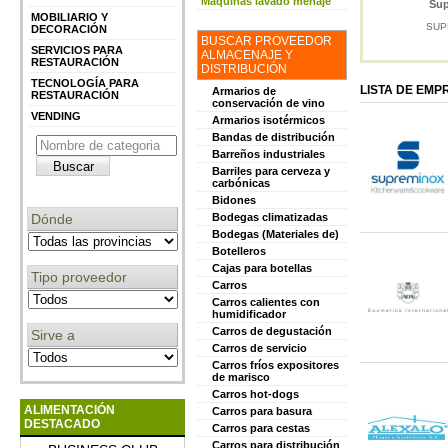
Máquinas lavado menaje
Su
MOBILIARIO Y
SUP
DECORACIÓN
BUSCAR PROVEEDOR
SERVICIOS PARA
ALMACENAJE Y
RESTAURACIÓN
DISTRIBUCIÓN
TECNOLOGÍA PARA
LISTA DE EM
Armarios de
RESTAURACIÓN
conservación de vino
VENDING
Armarios isotérmicos
Bandas de distribución
Barreños industriales
Barriles para cerveza y
carbónicas
Bidones
Dónde
Bodegas climatizadas
Bodegas (Materiales de)
Botelleros
Cajas para botellas
Tipo proveedor
Carros
Carros calientes con
humidificador
Carros de degustación
Sirve a
Carros de servicio
Carros fríos expositores
de marisco
Carros hot-dogs
ALIMENTACIÓN
Carros para basura
DESTACADO
Carros para cestas
Carros para distribución