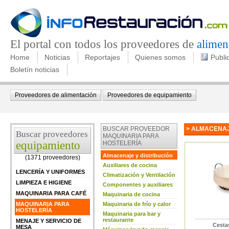
El portal con todos los proveedores de
alimen
Home
Noticias
Reportajes
Quienes somos
Publi
Boletín noticias
Proveedores de alimentación
Proveedores de equipamiento
BUSCAR PROVEEDOR
> ALMACENAJ
Buscar proveedores
MAQUINARIA PARA
equipamiento
HOSTELERÍA
Almacenaje y distribución
(1371 proveedores)
Auxiliares de cocina
LENCERÍA Y UNIFORMES
Climatización y Ventilación
LIMPIEZA E HIGIENE
Componentes y auxiliares
MAQUINARIA PARA CAFÉ
Maquinaria de cocina
MAQUINARIA PARA
Maquinaria de frío y calor
HOSTELERÍA
Maquinaria para bar y
restaurante
MENAJE Y SERVICIO DE
Cestas
MESA