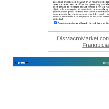
Los datos enviados se incluirán en un fichero propieda
derechos de acceso, modificación, oposición y cancela
acompañado de fotocopia del DNI dirigido a Av. Vía Aug
objetivo de la recogida y el tratamiento de estos datos
presente web, pueda remitirle directamente información
expresamente la comunicación de sus datos con la citad
información referida a las empresas incluidas en Infor
veracidad.
Quiero subscribirme al boletín de notícias y recibi
DisMacroMarket.co
Franquici
Copy