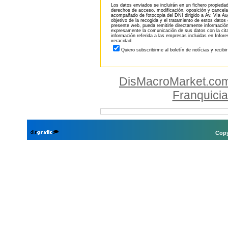
Los datos enviados se incluirán en un fichero propieda
derechos de acceso, modificación, oposición y cancela
acompañado de fotocopia del DNI dirigido a Av. Vía Aug
objetivo de la recogida y el tratamiento de estos datos
presente web, pueda remitirle directamente información
expresamente la comunicación de sus datos con la citad
información referida a las empresas incluidas en Infor
veracidad.
Quiero subscribirme al boletín de notícias y recibi
DisMacroMarket.co
Franquici
Copy