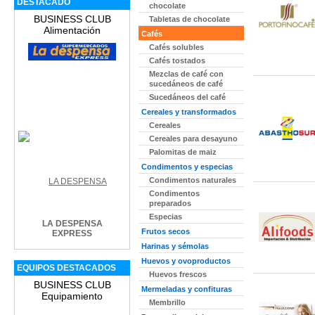
DESTACADO
chocolate
BUSINESS CLUB
Tabletas de chocolate
Alimentación
Cafés
Cafés solubles
Cafés tostados
Mezclas de café con
sucedáneos de café
Sucedáneos del café
Cereales y transformados
Cereales
Cereales para desayuno
Palomitas de maiz
Condimentos y especias
Condimentos naturales
Condimentos
preparados
Especias
LA DESPENSA
Frutos secos
EXPRESS
Harinas y sémolas
Huevos y ovoproductos
EQUIPOS DESTACADOS
Huevos frescos
BUSINESS CLUB
Mermeladas y confituras
Equipamiento
Membrillo