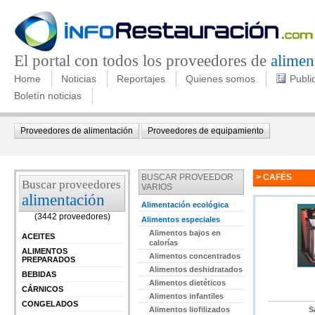
El portal con todos los proveedores de
alimen
Home
Noticias
Reportajes
Quienes somos
Publi
Boletín noticias
Proveedores de alimentación
Proveedores de equipamiento
BUSCAR PROVEEDOR
> CAFÉS
Buscar proveedores
VARIOS
alimentación
Alimentación ecológica
(3442 proveedores)
Alimentos especiales
Alimentos bajos en
ACEITES
calorías
ALIMENTOS
Alimentos concentrados
PREPARADOS
Alimentos deshidratados
BEBIDAS
Alimentos dietéticos
CÁRNICOS
Alimentos infantiles
CONGELADOS
Alimentos liofilizados
S