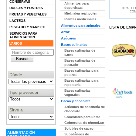
CONSERVAS
Alimentos para
deportistas
DULCES Y POSTRES
KRAFT 
COM
Miel, jalea real, polen
FRUTAS Y VEGETALES
Plantas medicinales
LÁCTEOS
Alimentos para animales
PESCADO Y MARISCO
LISTA DE EM
Arroz
SERVICIOS PARA
ALIMENTACIÓN
Azúcares
VARIOS
Bases culinarias
Bases culinarias de
carne
Bases culinarias de
pescado
Bases culinarias para
Dónde
postres
Bases culinarias para
repostería
Bases culinarias
Tipo proveedor
vegetales
Cacao y chocolate
Artículos de confitería de
Sirve a
chocolate
Chocolates para untar
Coberturas de chocolate
Solubles de cacao
ALIMENTACIÓN
Sucedáneos de