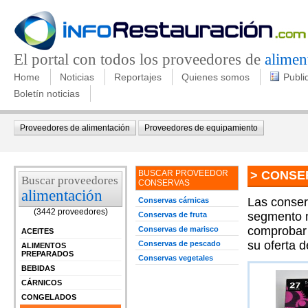
El portal con todos los proveedores de
alimen
Home
Noticias
Reportajes
Quienes somos
Publi
Boletín noticias
Proveedores de alimentación
Proveedores de equipamiento
BUSCAR PROVEEDOR
> CONSE
Buscar proveedores
CONSERVAS
alimentación
Las conser
Conservas cárnicas
(3442 proveedores)
segmento m
Conservas de fruta
comprobar 
Conservas de marisco
ACEITES
su oferta d
Conservas de pescado
ALIMENTOS
PREPARADOS
Conservas vegetales
BEBIDAS
CÁRNICOS
CONGELADOS