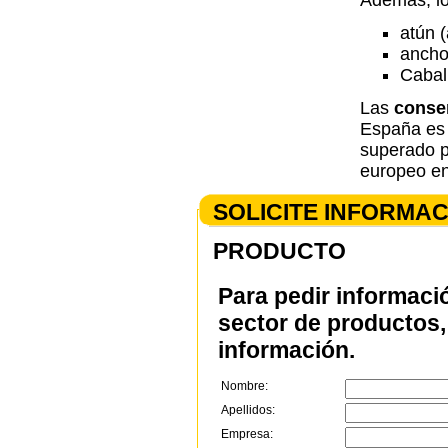
Además, lo
atún (
ancho
Caball
Las
conser
España es 
superado p
europeo en
SOLICITE INFORMA
PRODUCTO
Para pedir informaci
sector de productos, 
información.
Nombre:
Apellidos:
Empresa: