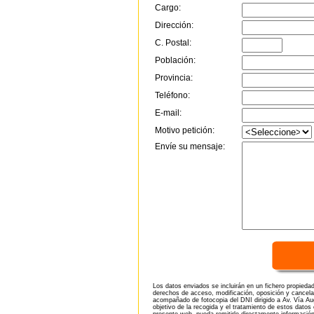
Cargo:
Dirección:
C. Postal:
Población:
Provincia:
Teléfono:
E-mail:
Motivo petición:
Envíe su mensaje:
Los datos enviados se incluirán en un fichero propieda
derechos de acceso, modificación, oposición y cancela
acompañado de fotocopia del DNI dirigido a Av. Vía Aug
objetivo de la recogida y el tratamiento de estos datos