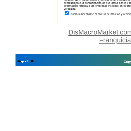
presente web, pueda remitirle directamente información
expresamente la comunicación de sus datos con la citad
información referida a las empresas incluidas en Infor
veracidad.
Quiero subscribirme al boletín de notícias y recibi
DisMacroMarket.co
Franquici
Copy