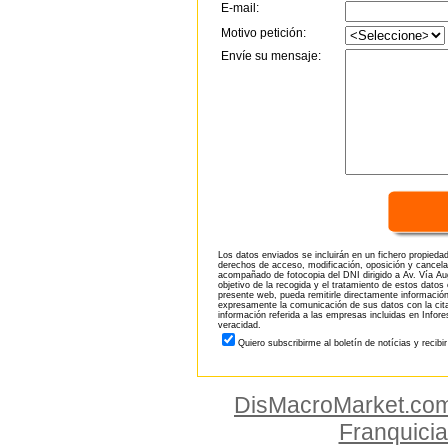
E-mail:
Motivo petición:
Envíe su mensaje:
Los datos enviados se incluirán en un fichero propieda
derechos de acceso, modificación, oposición y cancela
acompañado de fotocopia del DNI dirigido a Av. Vía Aug
objetivo de la recogida y el tratamiento de estos datos
presente web, pueda remitirle directamente información
expresamente la comunicación de sus datos con la citad
información referida a las empresas incluidas en Infor
veracidad.
Quiero subscribirme al boletín de notícias y recibi
DisMacroMarket.co
Franquici