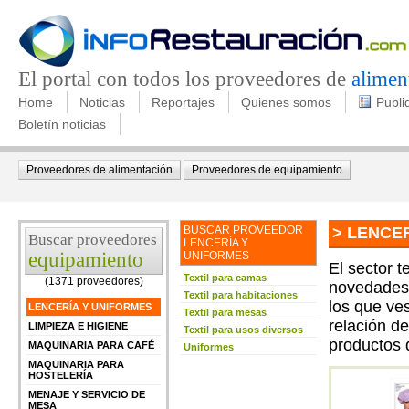
El portal con todos los proveedores de
alimen
Home
Noticias
Reportajes
Quienes somos
Publi
Boletín noticias
Proveedores de alimentación
Proveedores de equipamiento
BUSCAR PROVEEDOR
> LENCE
Buscar proveedores
LENCERÍA Y
equipamiento
UNIFORMES
El sector t
Textil para camas
(1371 proveedores)
novedades 
Textil para habitaciones
los que ve
LENCERÍA Y UNIFORMES
Textil para mesas
relación d
LIMPIEZA E HIGIENE
Textil para usos diversos
productos 
MAQUINARIA PARA CAFÉ
Uniformes
MAQUINARIA PARA
HOSTELERÍA
MENAJE Y SERVICIO DE
MESA