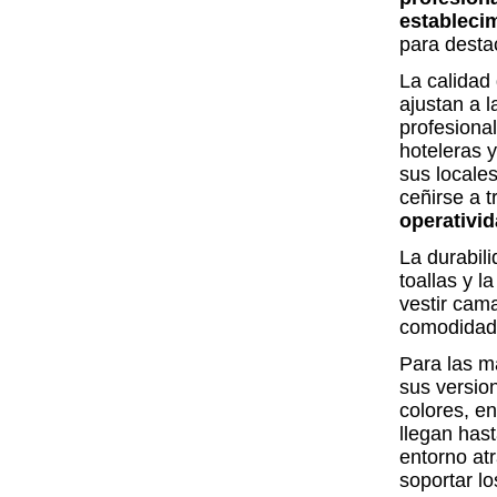
estableci
para destac
La calidad 
ajustan a l
profesional
hoteleras y
sus locale
ceñirse a t
operativi
La durabil
toallas y l
vestir cam
comodidad
Para las m
sus version
colores, e
llegan hast
entorno at
soportar lo