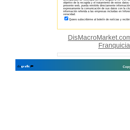
objetivo de la recogida y el tratamiento de estos datos
presente web, pueda remitirle directamente información
expresamente la comunicación de sus datos con la citad
información referida a las empresas incluidas en Infor
veracidad.
Quiero subscribirme al boletín de notícias y recibi
DisMacroMarket.co
Franquici
Copy