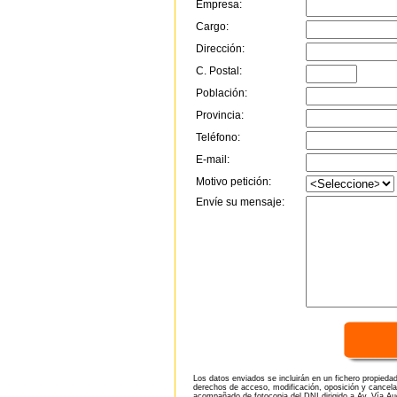
Empresa:
Cargo:
Dirección:
C. Postal:
Población:
Provincia:
Teléfono:
E-mail:
Motivo petición:
Envíe su mensaje:
Los datos enviados se incluirán en un fichero propieda
derechos de acceso, modificación, oposición y cancela
acompañado de fotocopia del DNI dirigido a Av. Vía Aug