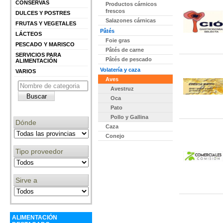
CONSERVAS
Productos cárnicos
frescos
DULCES Y POSTRES
Salazones cárnicas
FRUTAS Y VEGETALES
Pâtés
LÁCTEOS
Foie gras
PESCADO Y MARISCO
Pâtés de carne
SERVICIOS PARA
Pâtés de pescado
ALIMENTACIÓN
Volatería y caza
VARIOS
Aves
Avestruz
Oca
Pato
Pollo y Gallina
Dónde
Caza
Conejo
Tipo proveedor
Sirve a
ALIMENTACIÓN