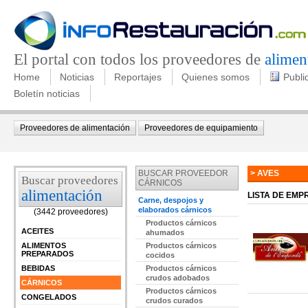
El portal con todos los proveedores de
alimen
Home
Noticias
Reportajes
Quienes somos
Publi
Boletín noticias
Proveedores de alimentación
Proveedores de equipamiento
BUSCAR PROVEEDOR
> AVES
Buscar proveedores
CÁRNICOS
alimentación
LISTA DE EM
Carne, despojos y
elaborados cárnicos
(3442 proveedores)
Productos cárnicos
ACEITES
ahumados
ALIMENTOS
Productos cárnicos
PREPARADOS
cocidos
BEBIDAS
Productos cárnicos
crudos adobados
CÁRNICOS
Productos cárnicos
CONGELADOS
crudos curados