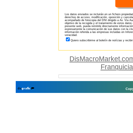
Los datos enviados se incluirán en un fichero propieda
derechos de acceso, modificación, oposición y cancela
acompañado de fotocopia del DNI dirigido a Av. Vía Aug
objetivo de la recogida y el tratamiento de estos datos
presente web, pueda remitirle directamente información
expresamente la comunicación de sus datos con la citad
información referida a las empresas incluidas en Infor
veracidad.
Quiero subscribirme al boletín de notícias y recibi
DisMacroMarket.co
Franquici
Copy