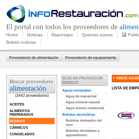
El portal con todos los proveedores de
alimen
Home
Noticias
Reportajes
Quienes somos
Publi
Boletín noticias
Proveedores de alimentación
Proveedores de equipamiento
BUSCAR PROVEEDOR
> VINOS GASI
Buscar proveedores
BEBIDAS
alimentación
LISTA DE EM
Aguas envasadas
(3442 proveedores)
Agua de manantial
Agua mineral natural
ACEITES
Agua minero-medicinal
ALIMENTOS
PREPARADOS
Bebidas alcohólicas
Bebidas derivadas del
BEBIDAS
vino
CÁRNICOS
Bebidas destiladas y
CONGELADOS
aguardientes