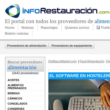
El portal con todos los proveedores de
alimen
Home
Noticias
Reportajes
Quienes somos
Publi
Boletín noticias
Proveedores de alimentación
Proveedores de equipamiento
Buscar proveedores
DisMacroMarket.com
|
Food Alimentación
|
G
alimentación
(3442 proveedores)
EL SOFTWARE EN HOSTELER
ACEITES
ALIMENTOS
PREPARADOS
BEBIDAS
CÁRNICOS
CONGELADOS
CONSERVAS