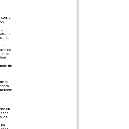
 con lo
 de
o a
cesario
 infra
re el
erentes.
ntro de
ivel de
grado de
de la
ariará
oherente
cho en
e cada
5% del
Este