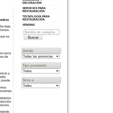
DECORACIÓN
SERVICIOS PARA
RESTAURACIÓN
TECNOLOGÍA PARA
RESTAURACIÓN
neficio
.
VENDING
Se trata
vicios.
lave es
Dónde
 son poco
gos de
Tipo proveedor
precio y
medio
Sirve a
os puede
demos
sirviendo
 debamos
roducción
recios.
imiento