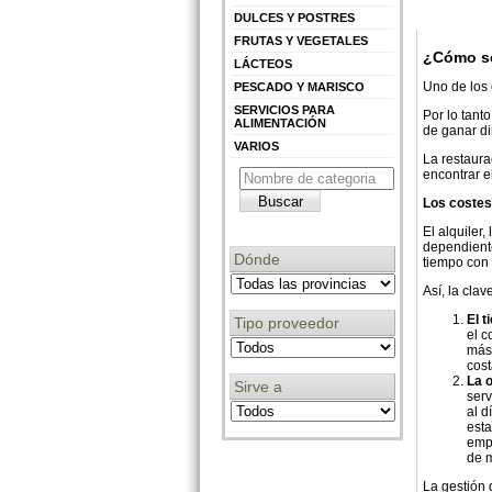
DULCES Y POSTRES
FRUTAS Y VEGETALES
¿Cómo se
LÁCTEOS
Uno de los 
PESCADO Y MARISCO
SERVICIOS PARA
Por lo tant
ALIMENTACIÓN
de ganar di
VARIOS
La restaura
encontrar el
Los costes 
El alquiler
dependiente
Dónde
tiempo con 
Así, la clav
El t
Tipo proveedor
el c
más 
cost
La 
Sirve a
serv
al d
est
empr
de m
La gestión 