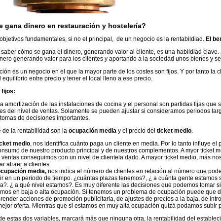
 gana dinero en restauración y hostelería?
objetivos fundamentales, si no el principal, de un negocio es la rentabildiad.
El be
o saber cómo se gana el dinero, generando valor al cliente, es una habildiad clave. 
nero generando valor para los clientes y aportando a la sociedad unos bienes y ser
ción es un negocio en el que la mayor parte de los costes son fijos. Y por tanto la c
 equilibrio entre precio y tener el local lleno a ese precio.
fijos:
, la amortización de las instalaciones de cocina y el personal son partidas fijas que
s del nivel de ventas. Solamente se pueden ajustar si consideramos periodos lar
tomas de decisiones importantes.
e de la rentabilidad son la
ocupación media
y el precio del
ticket medio
.
icket medio
, nos identifica cuánto paga un cliente en media. Por lo tanto influye el 
onsumo de nuestro producto principal y de nuestros complementos. A myor ticket 
ventas conseguimos con un nivel de clientela dado. A mayor ticket medio, más n
ar atraer a clientes.
ocupación media,
nos indica el número de clientes en relación al número que po
ir en un periodo de tiempo. ¿cuántas plazas tenemos?, ¿ a cuánta gente estamos 
ía?. ¿ a qué nivel estamos?. Es muy diferente las decisiones que podemos tomar si
amos en baja o alta ocupación. Si tenemos un problema de ocupación puede que
ender acciones de promoción publicitaria, de ajustes de precios a la baja, de int
ejor oferta. Mientras que si estamos en muy alta ocupación quizá podamos subir p
de estas dos variables, marcará más que ninguna otra, la rentabilidad del establec