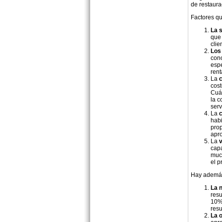
de restaura
Factores qu
La s
que 
clie
Los
cono
espe
rent
La
c
cost
Cuá
la c
serv
La
habi
prop
apro
La
v
capa
muc
el p
Hay además 
La n
resu
10% 
resu
La o