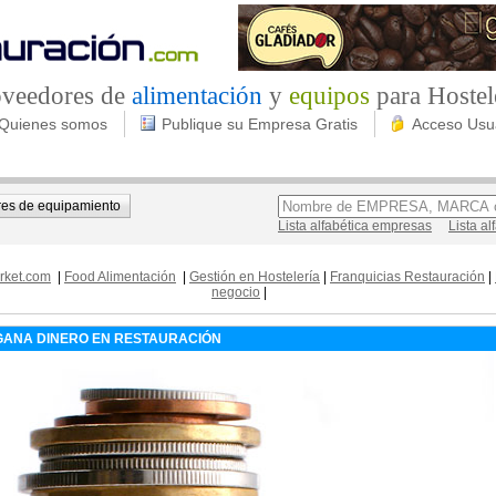
roveedores de
alimentación
y
equipos
para Hostel
Quienes somos
Publique su Empresa Gratis
Acceso Usu
es de equipamiento
Lista alfabética empresas
Lista a
rket.com
|
Food Alimentación
|
Gestión en Hostelería
|
Franquicias Restauración
|
negocio
|
GANA DINERO EN RESTAURACIÓN