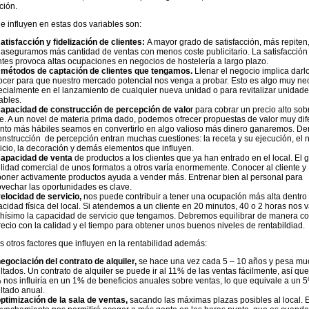
ción.
e influyen en estas dos variables son:
atisfacción y fidelización de clientes:
A mayor grado de satisfacción, más repiten,
aseguramos más cantidad de ventas con menos coste publicitario. La satisfacción
ntes provoca altas ocupaciones en negocios de hostelería a largo plazo.
 métodos de captación de clientes que tengamos.
Llenar el negocio implica darl
cer para que nuestro mercado potencial nos venga a probar. Esto es algo muy ne
cialmente en el lanzamiento de cualquier nueva unidad o para revitalizar unidades
ables.
apacidad de construcción de percepción de valo
r para cobrar un precio alto sob
e. A un novel de materia prima dado, podemos ofrecer propuestas de valor muy dif
nto más hábiles seamos en convertirlo en algo valioso más dinero ganaremos. De
onstrucción de percepción entran muchas cuestiones: la receta y su ejecución, el n
icio, la decoración y demás elementos que influyen.
capacidad de venta
de productos a los clientes que ya han entrado en el local. El 
lidad comercial de unos formatos a otros varía enormemente. Conocer al cliente y
oner activamente productos ayuda a vender más. Entrenar bien al personal para
vechar las oportunidades es clave.
elocidad de servicio,
nos puede contribuir a tener una ocupación más alta dentro 
cidad física del local. Si atendemos a un cliente en 20 minutos, 40 o 2 horas nos v
hísimo la capacidad de servicio que tengamos. Debremos equilibrar de manera c
recio con la calidad y el tiempo para obtener unos buenos niveles de rentabildiad.
otros factores que influyen en la rentabilidad además:
egociación del contrato de alquiler,
se hace una vez cada 5 – 10 años y pesa mu
ltados. Un contrato de alquiler se puede ir al 11% de las ventas fácilmente, así qu
nos influiría en un 1% de beneficios anuales sobre ventas, lo que equivale a un 
ltado anual.
ptimización de la sala de ventas,
sacando las máximas plazas posibles al local. 