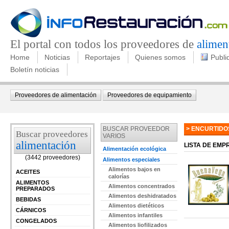
El portal con todos los proveedores de
alimen
Home
Noticias
Reportajes
Quienes somos
Publi
Boletín noticias
Proveedores de alimentación
Proveedores de equipamiento
BUSCAR PROVEEDOR
> ENCURTIDO
Buscar proveedores
VARIOS
alimentación
LISTA DE EM
Alimentación ecológica
(3442 proveedores)
Alimentos especiales
Alimentos bajos en
ACEITES
calorías
ALIMENTOS
Alimentos concentrados
PREPARADOS
Alimentos deshidratados
BEBIDAS
Alimentos dietéticos
CÁRNICOS
Alimentos infantiles
CONGELADOS
Alimentos liofilizados