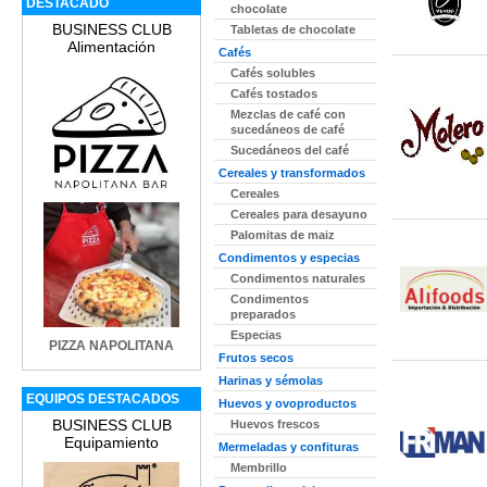
DESTACADO
chocolate
BUSINESS CLUB
Tabletas de chocolate
Alimentación
Cafés
Cafés solubles
Cafés tostados
Mezclas de café con
sucedáneos de café
Sucedáneos del café
Cereales y transformados
Cereales
Cereales para desayuno
Palomitas de maiz
Condimentos y especias
Condimentos naturales
Condimentos
preparados
Especias
PIZZA NAPOLITANA
Frutos secos
Harinas y sémolas
EQUIPOS DESTACADOS
Huevos y ovoproductos
BUSINESS CLUB
Huevos frescos
Equipamiento
Mermeladas y confituras
Membrillo