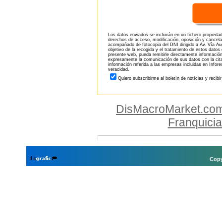
Los datos enviados se incluirán en un fichero propieda
derechos de acceso, modificación, oposición y cancela
acompañado de fotocopia del DNI dirigido a Av. Vía Aug
objetivo de la recogida y el tratamiento de estos datos
presente web, pueda remitirle directamente información
expresamente la comunicación de sus datos con la citad
información referida a las empresas incluidas en Infor
veracidad.
Quiero subscribirme al boletín de notícias y recibi
DisMacroMarket.co
Franquici
Copy