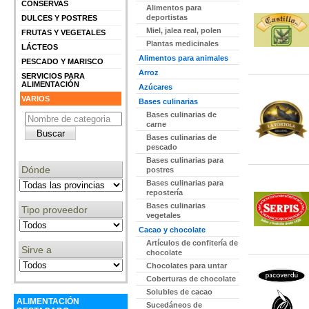
CONSERVAS
Alimentos para
deportistas
DULCES Y POSTRES
Miel, jalea real, polen
FRUTAS Y VEGETALES
Plantas medicinales
LÁCTEOS
Alimentos para animales
PESCADO Y MARISCO
Arroz
SERVICIOS PARA
ALIMENTACIÓN
Azúcares
VARIOS
Bases culinarias
Bases culinarias de
carne
Bases culinarias de
pescado
Bases culinarias para
Dónde
postres
Bases culinarias para
repostería
Bases culinarias
Tipo proveedor
vegetales
Cacao y chocolate
Artículos de confitería de
Sirve a
chocolate
Chocolates para untar
Coberturas de chocolate
Solubles de cacao
ALIMENTACIÓN
Sucedáneos de