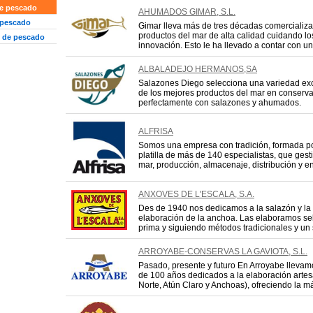
e pescado
AHUMADOS GIMAR, S.L.
 pescado
Gimar lleva más de tres décadas comercializ
productos del mar de alta calidad cuidando lo
 de pescado
innovación. Esto le ha llevado a contar con una
ALBALADEJO HERMANOS,SA
Salazones Diego selecciona una variedad ex
de los mejores productos del mar en conserv
perfectamente con salazones y ahumados.
ALFRISA
Somos una empresa con tradición, formada p
platilla de más de 140 especialistas, que ges
mar, producción, almacenaje, distribución y ent
ANXOVES DE L'ESCALA, S.A.
Des de 1940 nos dedicamos a la salazón y la
elaboración de la anchoa. Las elaboramos s
prima y siguiendo métodos tradicionales y un
ARROYABE-CONSERVAS LA GAVIOTA, S.L.
Pasado, presente y futuro En Arroyabe lleva
de 100 años dedicados a la elaboración arte
Norte, Atún Claro y Anchoas), ofreciendo la má