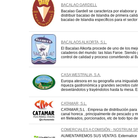
BACALAO GARDELL
Bacalao Gardell se caracteriza por elaborar y
distribuir bacalao de Islandia de primera cal
bacalao de Islandia específicos para el sector d
BACALAOS ALKORTA, S.L.
El Bacalao Alkorta procede de uno de los mej
caladeros del mundo: las Islas Faroe. Siendo
control de calidad y proceso convirtiendo al Ba
CASA WESTFALIA, S.A.
Europa atesora en su geografía una inigualab
riqueza gastronómica y grandes secretos culi
desvelándolos y trayéndolos hasta tu mesa. Est
CATAMAR, S.L.
CATAMAR,S.L . Empresa de distribución para 
canal horeca , principalmente de pescado y m
en fileteados, porcionados, etc de todo tipo de
COMERCIALES A COMISIÓN - NOSTRUM SP
AUMENTAREMOS SUS VENTAS. Externalice 