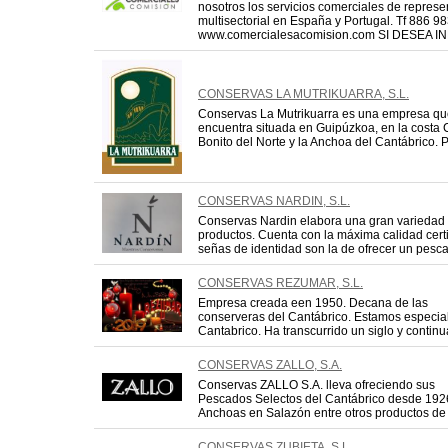
nosotros los servicios comerciales de represe
multisectorial en España y Portugal. Tf 886 9
www.comercialesacomision.com SI DESEA INF
CONSERVAS LA MUTRIKUARRA, S.L.
Conservas La Mutrikuarra es una empresa qu
encuentra situada en Guipúzkoa, en la costa 
Bonito del Norte y la Anchoa del Cantábrico. P
CONSERVAS NARDIN, S.L.
Conservas Nardin elabora una gran variedad
productos. Cuenta con la máxima calidad cert
señas de identidad son la de ofrecer un pescad
CONSERVAS REZUMAR, S.L.
Empresa creada een 1950. Decana de las
conserveras del Cantábrico. Estamos especia
Cantabrico. Ha transcurrido un siglo y continu
CONSERVAS ZALLO, S.A.
Conservas ZALLO S.A. lleva ofreciendo sus
Pescados Selectos del Cantábrico desde 1926,
Anchoas en Salazón entre otros productos de a
CONSERVAS ZUBIETA, S.L.