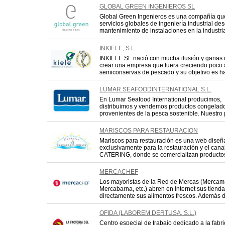
GLOBAL GREEN INGENIEROS SL
Global Green Ingenieros es una compañía qu
servicios globales de ingeniería industrial de
mantenimiento de instalaciones en la industria
INKIELE, S.L.
INKIELE SL nació con mucha ilusión y ganas
crear una empresa que fuera creciendo poco 
semiconservas de pescado y su objetivo es hac
LUMAR SEAFOODINTERNATIONAL S.L.
En Lumar Seafood International producimos,
distribuimos y vendemos productos congelados
provenientes de la pesca sostenible. Nuestro 
MARISCOS PARA RESTAURACION
Mariscos para restauración es una web dise
exclusivamente para la restauración y el
CATERING, donde se comercializan productos f
MERCACHEF
Los mayoristas de la Red de Mercas (Mercam
Mercabarna, etc.) abren en Internet sus tiendas
directamente sus alimentos frescos. Además de
OFIDA (LABOREM DERTUSA, S.L.)
Centro especial de trabajo dedicado a la fabr