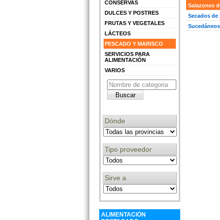
CONSERVAS
Salazones d
edir información Gratis
DULCES Y POSTRES
Secados de
FRUTAS Y VEGETALES
Sucedáneos
LÁCTEOS
PESCADO Y MARISCO
edir información Gratis
SERVICIOS PARA
ALIMENTACIÓN
VARIOS
edir información Gratis
Dónde
edir información Gratis
Tipo proveedor
Sirve a
edir información Gratis
ALIMENTACIÓN