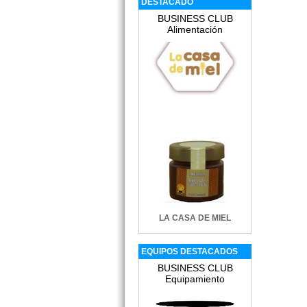
DESTACADO
edir información Gratis
BUSINESS CLUB
Alimentación
edir información Gratis
edir información Gratis
LA CASA DE MIEL
edir información Gratis
EQUIPOS DESTACADOS
BUSINESS CLUB
Equipamiento
edir información Gratis