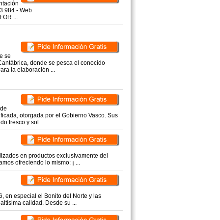
ntación
83 984 - Web
OR ...
e se
Cantábrica, donde se pesca el conocido
ara la elaboración ...
 de
ificada, otorgada por el Gobierno Vasco. Sus
o fresco y sol ...
lizados en productos exclusivamente del
amos ofreciendo lo mismo: ¡ ...
 en especial el Bonito del Norte y las
ltísima calidad. Desde su ...