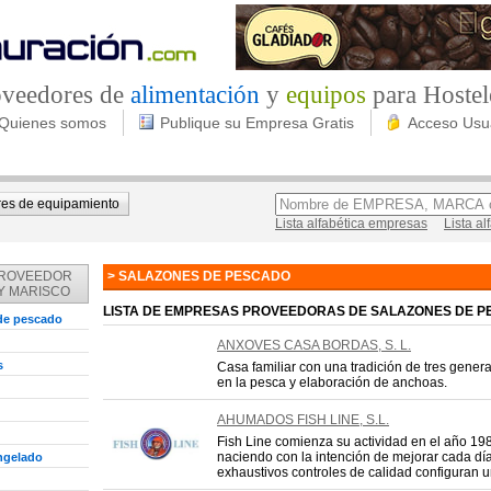
roveedores de
alimentación
y
equipos
para Hostel
Quienes somos
Publique su Empresa Gratis
Acceso Usu
es de equipamiento
Lista alfabética empresas
Lista a
PROVEEDOR
> SALAZONES DE PESCADO
Y MARISCO
LISTA DE EMPRESAS PROVEEDORAS DE SALAZONES DE 
e pescado
ANXOVES CASA BORDAS, S. L.
s
Casa familiar con una tradición de tres gener
en la pesca y elaboración de anchoas.
AHUMADOS FISH LINE, S.L.
Fish Line comienza su actividad en el año 19
naciendo con la intención de mejorar cada dí
ngelado
exhaustivos controles de calidad configuran un