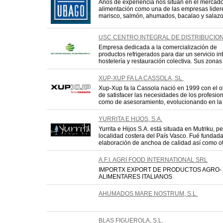
Años de experiencia nos sitúan en el mercado
alimentación como una de las empresas lider
marisco, salmón, ahumados, bacalao y salazo
USC CENTRO INTEGRAL DE DISTRIBUCION
Empresa dedicada a la comercialización de
productos refrigerados para dar un servicio in
hostelería y restauración colectiva. Sus zonas d
XUP-XUP FA LA CASSOLA, SL
Xup-Xup fa la Cassola nació en 1999 con el o
de satisfacer las necesidades de los profesion
como de asesoramiento, evolucionando en la 
YURRITA E HIJOS, S.A.
Yurrita e Hijos S.A. está situada en Mutriku, 
localidad costera del País Vasco. Fué fundada 
elaboración de anchoa de calidad así como otr
A.F.I. AGRI FOOD INTERNATIONAL SRL
IMPORTX EXPORT DE PRODUCTOS AGRO-
ALIMENTARES ITALIANOS
AHUMADOS MARE NOSTRUM, S.L.
BLAS FIGUEROLA, S.L.