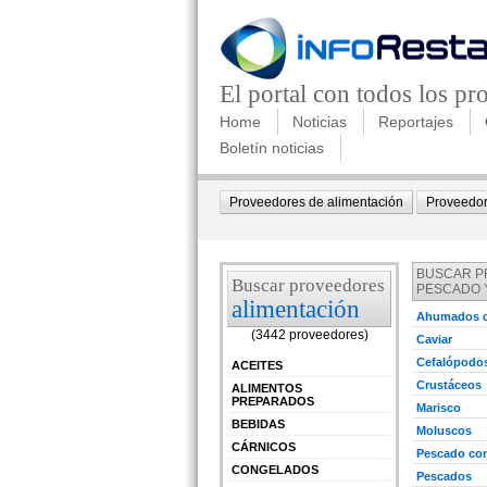
El portal con todos los p
Home
Noticias
Reportajes
Boletín noticias
Proveedores de alimentación
Proveedor
BUSCAR 
Buscar proveedores
PESCADO 
alimentación
Ahumados d
(3442 proveedores)
Caviar
edir información Gratis
Cefalópodo
ACEITES
Crustáceos
ALIMENTOS
PREPARADOS
Marisco
edir información Gratis
BEBIDAS
Moluscos
CÁRNICOS
Pescado co
CONGELADOS
Pescados