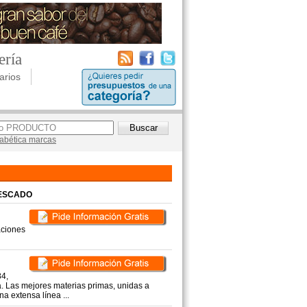
ería
arios
lfabética marcas
PESCADO
aciones
84,
a. Las mejores materias primas, unidas a
a extensa línea ...