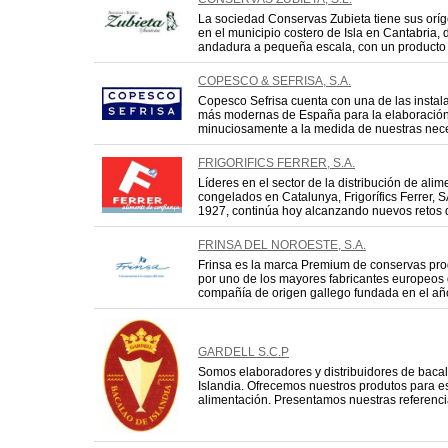
La sociedad Conservas Zubieta tiene sus orí
en el municipio costero de Isla en Cantabria
andadura a pequeña escala, con un producto ar
COPESCO & SEFRISA, S.A.
Copesco Sefrisa cuenta con una de las instal
más modernas de España para la elaboración
minuciosamente a la medida de nuestras necesi
FRIGORIFICS FERRER, S.A.
Líderes en el sector de la distribución de alim
congelados en Catalunya, Frigorífics Ferrer, 
1927, continúa hoy alcanzando nuevos retos de
FRINSA DEL NOROESTE, S.A.
Frinsa es la marca Premium de conservas pr
por uno de los mayores fabricantes europeos
compañía de origen gallego fundada en el año
GARDELL S.C.P
Somos elaboradores y distribuidores de baca
Islandia. Ofrecemos nuestros produtos para e
alimentación. Presentamos nuestras referencias