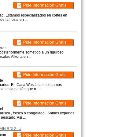
idad. Estamos especializados en cortes en
e la hostelerí ...
ores
 posteriormente sometido a un riguroso
calao Alkorta en ...
le
narios. En Casa Westfalia disfrutamos
a es la pasión que n ...
el
arisco , fresco o congelado . Somos expertos
 pescado. Así ...
AIN RDI SLU
con