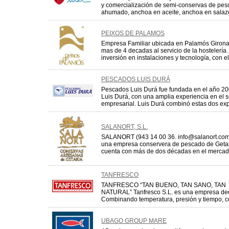
y comercialización de semi-conservas de pe
ahumado, anchoa en aceite, anchoa en salazón
PEIXOS DE PALAMOS
Empresa Familiar ubicada en Palamós Girona
mas de 4 decadas al servicio de la hostelería. 
inversión en instalaciones y tecnología, con el
PESCADOS LUIS DURÁ
Pescados Luis Durá fue fundada en el año 20
Luis Durá, con una amplia experiencia en el 
empresarial. Luis Durá combinó estas dos expe
SALANORT, S.L.
SALANORT (943 14 00 36. info@salanort.com
una empresa conservera de pescado de Getar
cuenta con más de dos décadas en el mercado.
TANFRESCO
TANFRESCO “TAN BUENO, TAN SANO, TAN
NATURAL” Tanfresco S.L. es una empresa dedi
Combinando temperatura, presión y tiempo, c
UBAGO GROUP MARE