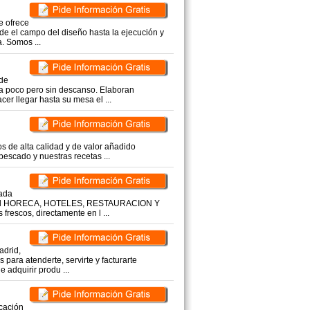
e ofrece
sde el campo del diseño hasta la ejecución y
. Somos ...
 de
a poco pero sin descanso. Elaboran
er llegar hasta su mesa el ...
 de alta calidad y de valor añadido
pescado y nuestras recetas ...
ñada
 canal HORECA, HOTELES, RESTAURACION Y
rescos, directamente en l ...
adrid,
 para atenderte, servirte y facturarte
 adquirir produ ...
icación