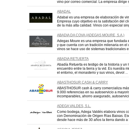
vino por correo comercial. La empresa dirige s
ABADAL
Adabal es una empresa de elaboración de vin
Empresa cuyo objetivo es la satisfación del cl
de la más alta calidad. Vinos con especial sing
ABADIA DA COVA (ADEGAS MOURE, S.A.)
Adegas Moure es una empresa que fundada 
y que cuenta con un tradición milenaria en el 
vinos se hace uso de sistemas tradicionales e
ABADIA RETUERTA
Abadía Retuerta es testigo de la historia y un 
encuentro entre la tierra y la vid. Es nuestra 
el entorno, el monasterio y sus vinos, devol ...
ABASTHOSUR CASH & CARRY
ABASTHOSUR cash & carry comercializa más
9.000 referencias en su autoservicio a mayor
incomparables, ahorro asegurado, autoservicio
ADEGA VALDES, S.L.
Como bodega, Adega Valdés elabora vinos c
con Denominación de Origen Rias Baixas. Ese 
desde hace más de 30 años la tierra dando a lu