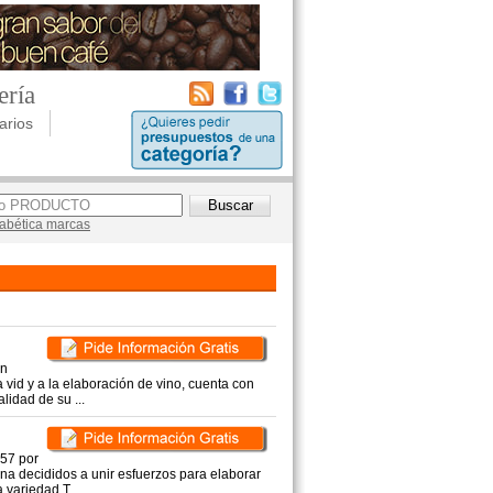
ería
arios
lfabética marcas
on
 vid y a la elaboración de vino, cuenta con
lidad de su ...
957 por
na decididos a unir esfuerzos para elaborar
variedad T ...