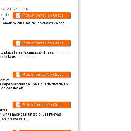
 FINCA CABALLERO
seo de
dad a
a Caballero 2000 ha. de las cuales 74 son
stá ubicada en Pesquera de Duero, tiene una
ndimia es manual en ...
eretat
as dependencias de una alquería datada en
ón de vino en ...
erras
n viñas hace casi un siglo. Las nuevas
je a esos sere ...