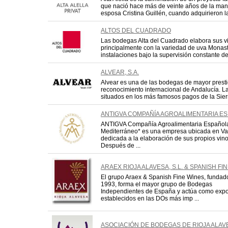
que nació hace más de veinte años de la man
esposa Cristina Guillén, cuando adquirieron la
ALTOS DEL CUADRADO
Las bodegas Alta del Cuadrado elabora sus 
principalmente con la variedad de uva Monas
instalaciones bajo la supervisión constante de
ALVEAR, S.A.
Alvear es una de las bodegas de mayor presti
reconocimiento internacional de Andalucía. 
situados en los más famosos pagos de la Sierra
ANTIGVA COMPAÑÍA AGROALIMENTARIA E
ANTIGVA Compañía Agroalimentaria Española
Mediterráneo* es una empresa ubicada en Va
dedicada a la elaboración de sus propios vin
Después de ...
ARAEX RIOJA ALAVESA, S.L. & SPANISH FIN
El grupo Araex & Spanish Fine Wines, fundad
1993, forma el mayor grupo de Bodegas
Independientes de España y actúa como expo
establecidos en las DOs más imp ...
ASOCIACIÓN DE BODEGAS DE RIOJA ALAVE