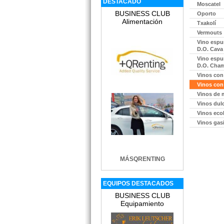
DESTACADO
Moscatel
edir información Gratis
BUSINESS CLUB
Oporto
Alimentación
Txakolí
Vermouts
Vino espu
edir información Gratis
D.O. Cava
Vino espu
D.O. Cha
Vinos con
edir información Gratis
Vinos con
Vinos de 
Vinos dul
Vinos eco
Vinos gas
edir información Gratis
MÁSQRENTING
edir información Gratis
EQUIPOS DESTACADOS
BUSINESS CLUB
Equipamiento
edir información Gratis