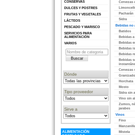
CONSERVAS
Cervezas 
Limoncell
DULCES Y POSTRES
Pacharán
FRUTAS Y VEGETALES
edir información Gratis
Sidra
LÁCTEOS
Bebidas no 
PESCADO Y MARISCO
Batidos
SERVICIOS PARA
ALIMENTACIÓN
Bebidas a
Bebidas e
VARIOS
edir información Gratis
Bebidas i
Bebidas r
Bebidas s
instantán
Cervezas 
Dónde
Granizad
edir información Gratis
Horchata
Mosto
Tipo proveedor
Sidra sin 
Vino sin a
Zumos, né
jarabes
Sirve a
edir información Gratis
Vinos
Fino
Manzanill
ALIMENTACIÓN
Mistela