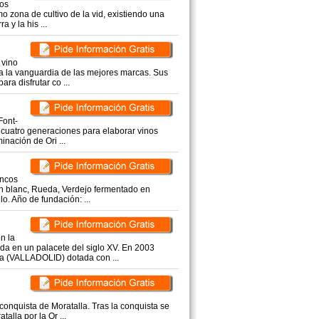
hos
mo zona de cultivo de la vid, existiendo una
 y la his ...
 vino
 la vanguardia de las mejores marcas. Sus
ra disfrutar co ...
Font-
 cuatro generaciones para elaborar vinos
inación de Ori ...
ancos
n blanc, Rueda, Verdejo fermentado en
o. Año de fundación: ...
n la
da en un palacete del siglo XV. En 2003
a (VALLADOLID) dotada con ...
 conquista de Moratalla. Tras la conquista se
alla por la Or ...