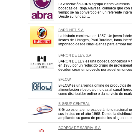
La Asociación ABRA agrupa ciento veintiseis
bodegas de Rioja Alavesa, comarca que con 
tiempo se ha convertido en un referente interna
Desde su fundaci ...
BARDINET, S.A.
La historia comienza en 1857. Un joven fabri
licores de Limoges, Paul Bardinet, toma inter
importado desde islas lejanas para arribar hast
BARON DE LEY, S.A.
BARON DE LEY es una bodega concebida y 
en 1985 por un reducido grupo de profesional
deciden crear un proyecto por aquel entonces 
BFLOW
BFLOW es una tienda online de productos de
alimentación y bebida dirigidas al canal hor
como distribuidor online o da servicio de marke
B-GRUP CENTRAL
B-Grup es una empresa de ámbito nacional q
sus inicios en el año 1968. Desde la distribu
ampliando su gama de productos al igual que 
BODEGA DE SARRIA, S.A.