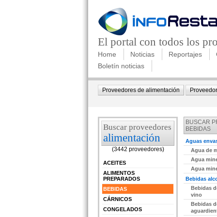
El portal con todos los p
Home
Noticias
Reportajes
Boletín noticias
Proveedores de alimentación
Proveedor
BUSCAR 
Buscar proveedores
BEBIDAS
alimentación
Aguas enva
(3442 proveedores)
Agua de m
edir información Gratis
Agua mine
ACEITES
Agua mine
ALIMENTOS
PREPARADOS
Bebidas alc
Bebidas d
BEBIDAS
edir información Gratis
vino
CÁRNICOS
Bebidas d
CONGELADOS
aguardien