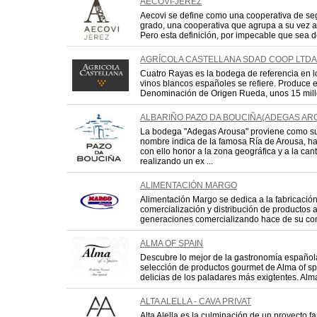
AECOVI-JEREZ
Aecovi se define como una cooperativa de s
grado, una cooperativa que agrupa a su vez a
Pero esta definición, por impecable que sea d
AGRÍCOLA CASTELLANA SDAD COOP LTDA
Cuatro Rayas es la bodega de referencia en l
vinos blancos españoles se refiere. Produce 
Denominación de Origen Rueda, unos 15 millon
ALBARIÑO PAZO DA BOUCIÑA(ADEGAS AROU
La bodega "Adegas Arousa" proviene como s
nombre indica de la famosa Ría de Arousa, h
con ello honor a la zona geográfica y a la ca
realizando un ex ...
ALIMENTACIÓN MARGO
Alimentación Margo se dedica a la fabricación
comercialización y distribución de productos a
generaciones comercializando hace de su com
ALMA OF SPAIN
Descubre lo mejor de la gastronomía español
selección de productos gourmet de Alma of sp
delicias de los paladares más exigtentes. Alma 
ALTA ALELLA - CAVA PRIVAT
Alta Alella es la culminación de un proyecto fa