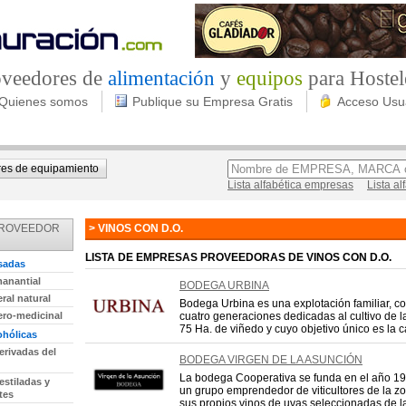
roveedores de
alimentación
y
equipos
para Hostel
Quienes somos
Publique su Empresa Gratis
Acceso Usu
es de equipamiento
Lista alfabética empresas
Lista a
PROVEEDOR
> VINOS CON D.O.
LISTA DE EMPRESAS PROVEEDORAS DE VINOS CON D.O.
sadas
anantial
BODEGA URBINA
ral natural
Bodega Urbina es una explotación familiar, c
ro-medicinal
cuatro generaciones dedicadas al cultivo de la
75 Ha. de viñedo y cuyo objetivo único es la ca
ohólicas
erivadas del
BODEGA VIRGEN DE LA ASUNCIÓN
La bodega Cooperativa se funda en el año 1
estiladas y
un grupo emprendedor de viticultores de la zo
tes
sus propios vinos de uvas seleccionadas de la 