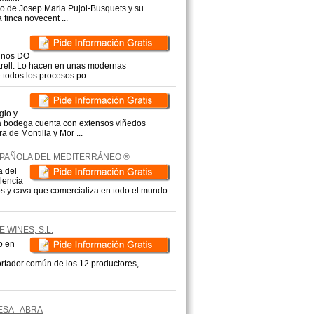
o de Josep Maria Pujol-Busquets y su
 finca novecent ...
vinos DO
trell. Lo hacen en unas modernas
 todos los procesos po ...
gio y
La bodega cuenta con extensos viñedos
 de Montilla y Mor ...
SPAÑOLA DEL MEDITERRÁNEO ®
 del
lencia
os y cava que comercializa en todo el mundo.
E WINES, S.L.
o en
rtador común de los 12 productores,
SA - ABRA