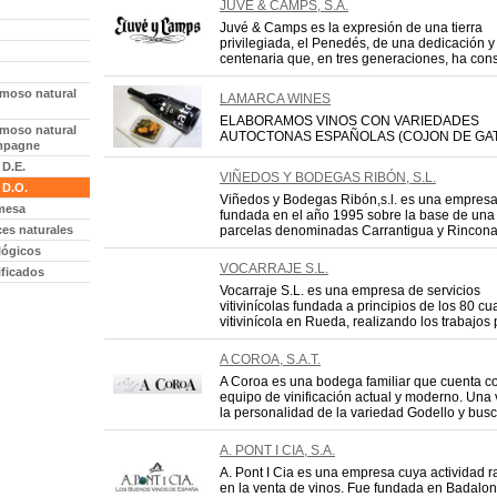
JUVE & CAMPS, S.A.
Juvé & Camps es la expresión de una tierra
privilegiada, el Penedés, de una dedicación y c
centenaria que, en tres generaciones, ha cons
moso natural
LAMARCA WINES
ELABORAMOS VINOS CON VARIEDADES
moso natural
AUTOCTONAS ESPAÑOLAS (COJON DE GATO,
mpagne
 D.E.
VIÑEDOS Y BODEGAS RIBÓN, S.L.
 D.O.
Viñedos y Bodegas Ribón,s.l. es una empres
mesa
fundada en el año 1995 sobre la base de una
ces naturales
parcelas denominadas Carrantigua y Rinconad
lógicos
VOCARRAJE S.L.
ificados
Vocarraje S.L. es una empresa de servicios
vitivinícolas fundada a principios de los 80 c
vitivinícola en Rueda, realizando los trabajos p
A COROA, S.A.T.
A Coroa es una bodega familiar que cuenta c
equipo de vinificación actual y moderno. Una 
la personalidad de la variedad Godello y busc
A. PONT I CIA, S.A.
A. Pont I Cia es una empresa cuya actividad r
en la venta de vinos. Fue fundada en Badalon