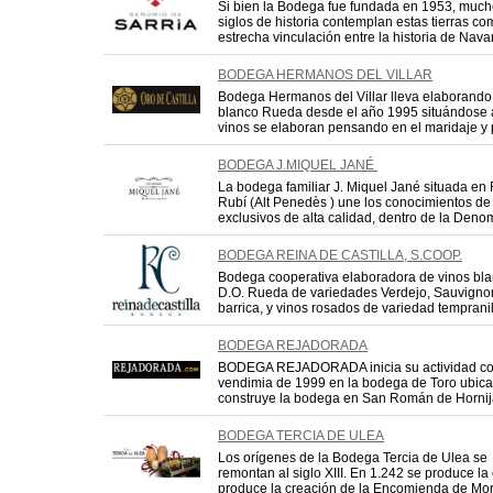
Si bien la Bodega fue fundada en 1953, muc
siglos de historia contemplan estas tierras co
estrecha vinculación entre la historia de Navarra
BODEGA HERMANOS DEL VILLAR
Bodega Hermanos del Villar lleva elaborando
blanco Rueda desde el año 1995 situándose a
vinos se elaboran pensando en el maridaje y pa
BODEGA J.MIQUEL JANÉ
La bodega familiar J. Miquel Jané situada en 
Rubí (Alt Penedès ) une los conocimientos de
exclusivos de alta calidad, dentro de la Denom
BODEGA REINA DE CASTILLA, S.COOP.
Bodega cooperativa elaboradora de vinos bl
D.O. Rueda de variedades Verdejo, Sauvigno
barrica, y vinos rosados de variedad tempranill
BODEGA REJADORADA
BODEGA REJADORADA inicia su actividad co
vendimia de 1999 en la bodega de Toro ubica
construye la bodega en San Román de Hornij
BODEGA TERCIA DE ULEA
Los orígenes de la Bodega Tercia de Ulea se
remontan al siglo XIII. En 1.242 se produce la
produce la creación de la Encomienda de Morat