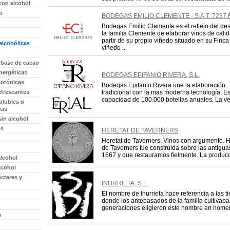
con alcohol
o
BODEGAS EMILIO CLEMENTE - S.A.T. 7237
Bodegas Emilio Clemente es el reflejo del de
la familia Clemente de elaborar vinos de cali
partir de su propio viñedo situado en su Finc
alcohólicas
viñedo ...
 base de cacao
nergéticas
BODEGAS EPIFANIO RIVERA, S.L.
sotónicas
Bodegas Epifanio Rivera une la elaboración
efrescantes
tradicional con la mas moderna tecnología. E
capacidad de 100.000 botellas anuales. La ve
olubles o
eas
sin alcohol
os
HERETAT DE TAVERNERS
Heretat de Taverners. Vinos con argumento. H
de Taverners fue construida sobre las antigu
1667 y que restauramos fielmente. La producci
alcohol
lcohol
ctares y
INURRIETA, S.L.
El nombre de Inurrieta hace referencia a las ti
donde los antepasados de la familia cultivaba
generaciones eligieron este nombre en homena
a