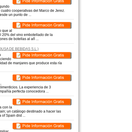
egundo
 cuatro cooperativas del Marco de Jerez.
esde un punto de ...
o que al
el 20% del vino embotellado de la
es de botellas al añ ...
SA DE BEBIDAS S.L.)
u
aciendo
ntidad de manjares que produce esta ría
,
limenticios. La experiencia de 3
pañía perfecta conocedora ...
a con la
ain; un catálogo destinado a hacer las
of Spain dist ...
miliar