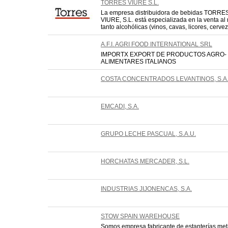
TORRES VIURE S.L.
La empresa distribuidora de bebidas TORRE
VIURE, S.L. está especializada en la venta al 
tanto alcohólicas (vinos, cavas, licores, cerveza
A.F.I. AGRI FOOD INTERNATIONAL SRL
IMPORTX EXPORT DE PRODUCTOS AGRO-
ALIMENTARES ITALIANOS
COSTA CONCENTRADOS LEVANTINOS, S.A
EMCADI, S.A.
GRUPO LECHE PASCUAL, S.A.U.
HORCHATAS MERCADER, S.L.
INDUSTRIAS JIJONENCAS, S.A.
STOW SPAIN WAREHOUSE
Somos empresa fabricante de estanterías met