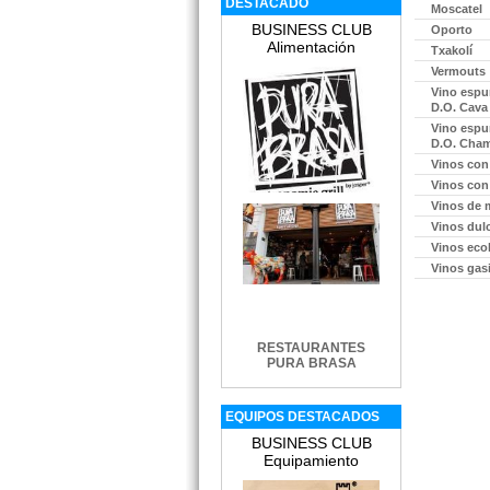
DESTACADO
Moscatel
edir información Gratis
BUSINESS CLUB
Oporto
Alimentación
Txakolí
Vermouts
Vino espu
D.O. Cava
edir información Gratis
Vino espu
D.O. Cha
Vinos con
Vinos con
Vinos de 
edir información Gratis
Vinos dul
Vinos eco
Vinos gas
edir información Gratis
RESTAURANTES
PURA BRASA
edir información Gratis
EQUIPOS DESTACADOS
BUSINESS CLUB
Equipamiento