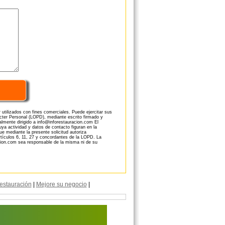
utilizados con fines comerciales. Puede ejercitar sus
cter Personal (LOPD), mediante escrito firmado y
almente dirigido a info@inforestauracion.com El
uya actividad y datos de contacto figuran en la
e mediante la presente solicitud autoriza
rtículos 6, 11, 27 y concordantes de la LOPD. La
acion.com sea responsable de la misma ni de su
estauración
|
Mejore su negocio
|