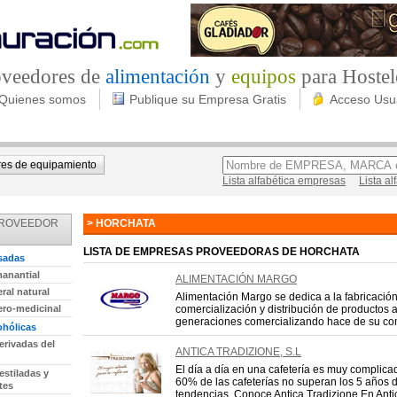
roveedores de
alimentación
y
equipos
para Hostel
Quienes somos
Publique su Empresa Gratis
Acceso Usu
es de equipamiento
Lista alfabética empresas
Lista a
PROVEEDOR
> HORCHATA
LISTA DE EMPRESAS PROVEEDORAS DE HORCHATA
sadas
anantial
ALIMENTACIÓN MARGO
ral natural
Alimentación Margo se dedica a la fabricación
ro-medicinal
comercialización y distribución de productos a
generaciones comercializando hace de su com
ohólicas
erivadas del
ANTICA TRADIZIONE, S.L
El día a día en una cafetería es muy complicad
estiladas y
60% de las cafeterías no superan los 5 años d
tes
tendencias. Conoce Antica Tradizione En Antica