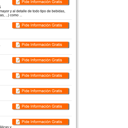
S
mayor y al detalle de todo tipo de bebidas,
s, ...) como ...
.
álicas y