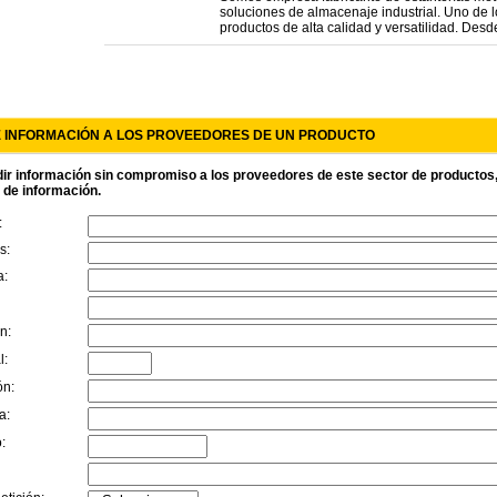
soluciones de almacenaje industrial. Uno de 
productos de alta calidad y versatilidad. Desde 
E INFORMACIÓN A LOS PROVEEDORES DE UN PRODUCTO
ir información sin compromiso a los proveedores de este sector de productos, r
d de información.
:
s:
a:
n:
l:
ón:
a:
: