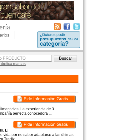
ería
arios
lfabética marcas
,
limenticios. La experiencia de 3
pañía perfecta conocedora ...
o. El
e vida por no saber adaptarse a las últimas
 Tradizi ...