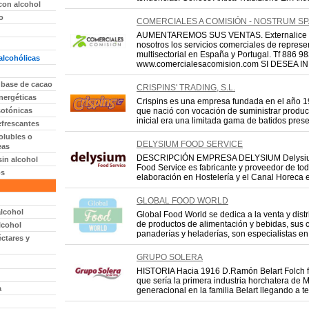
con alcohol
o
COMERCIALES A COMISIÓN - NOSTRUM SP
AUMENTAREMOS SUS VENTAS. Externalice 
nosotros los servicios comerciales de represe
multisectorial en España y Portugal. Tf 886 9
alcohólicas
www.comercialesacomision.com SI DESEA INF
 base de cacao
CRISPINS' TRADING, S.L.
nergéticas
Crispins es una empresa fundada en el año 
sotónicas
que nació con vocación de suministrar produ
inicial era una limitada gama de batidos prese
efrescantes
olubles o
DELYSIUM FOOD SERVICE
eas
DESCRIPCIÓN EMPRESA DELYSIUM Delysi
sin alcohol
Food Service es fabricante y proveedor de to
os
elaboración en Hostelería y el Canal Horeca e
GLOBAL FOOD WORLD
alcohol
Global Food World se dedica a la venta y dist
de productos de alimentación y bebidas, sus 
lcohol
panaderías y heladerías, son especialistas en
ctares y
GRUPO SOLERA
HISTORIA Hacia 1916 D.Ramón Belart Folch f
que sería la primera industria horchatera de
a
generacional en la familia Belart llegando a ten