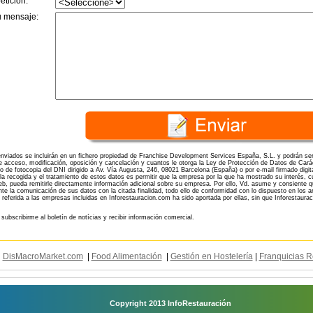
etición:
u mensaje:
nviados se incluirán en un fichero propiedad de Franchise Development Services España, S.L. y podrán ser 
 acceso, modificación, oposición y cancelación y cuantos le otorga la Ley de Protección de Datos de Cará
de fotocopia del DNI dirigido a Av. Vía Augusta, 246, 08021 Barcelona (España) o por e-mail firmado digit
 la recogida y el tratamiento de estos datos es permitir que la empresa por la que ha mostrado su interés, c
b, pueda remitirle directamente información adicional sobre su empresa. Por ello, Vd. asume y consiente qu
e la comunicación de sus datos con la citada finalidad, todo ello de conformidad con lo dispuesto en los a
 referida a las empresas incluidas en Inforestauracion.com ha sido aportada por ellas, sin que Inforestaur
 subscribirme al boletín de notícias y recibir información comercial.
DisMacroMarket.com
|
Food Alimentación
|
Gestión en Hostelería
|
Franquicias R
Copyright 2013 InfoRestauración