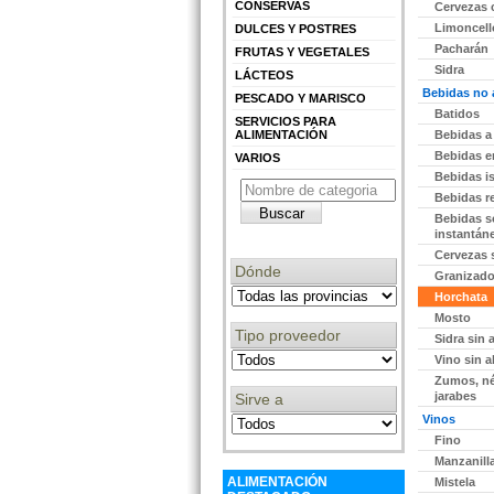
CONSERVAS
Cervezas 
Limoncell
DULCES Y POSTRES
Pacharán
FRUTAS Y VEGETALES
edir información Gratis
Sidra
LÁCTEOS
Bebidas no 
PESCADO Y MARISCO
Batidos
SERVICIOS PARA
ALIMENTACIÓN
Bebidas a
edir información Gratis
Bebidas e
VARIOS
Bebidas i
Bebidas r
Bebidas s
instantán
edir información Gratis
Cervezas 
Dónde
Granizad
Horchata
Mosto
edir información Gratis
Tipo proveedor
Sidra sin 
Vino sin a
Zumos, né
jarabes
Sirve a
edir información Gratis
Vinos
Fino
Manzanill
ALIMENTACIÓN
Mistela