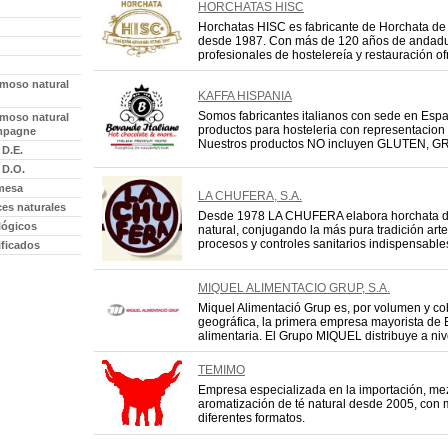
HORCHATAS HISC
Horchatas HISC es fabricante de Horchata de
desde 1987. Con más de 120 años de andadur
profesionales de hostelereía y restauración of
moso natural
KAFFA HISPANIA
Somos fabricantes italianos con sede en Esp
moso natural
productos para hosteleria con representacion 
mpagne
Nuestros productos NO incluyen GLUTEN, G
 D.E.
 D.O.
mesa
LA CHUFERA, S.A.
ces naturales
Desde 1978 LA CHUFERA elabora horchata d
lógicos
natural, conjugando la más pura tradición ar
procesos y controles sanitarios indispensable
ificados
MIQUEL ALIMENTACIO GRUP, S.A.
Miquel Alimentació Grup es, por volumen y co
geográfica, la primera empresa mayorista de E
alimentaria. El Grupo MIQUEL distribuye a nivel
TEMIMO
Empresa especializada en la importación, me
aromatización de té natural desde 2005, con 
diferentes formatos.