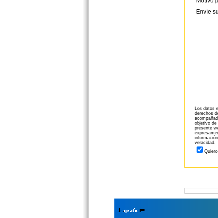
Motivo p
Envíe s
Los datos e
derechos de
acompañado 
objetivo de
presente we
expresament
información
veracidad.
Quiero