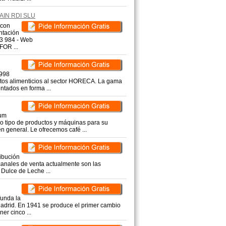
AIN RDI SLU
con
ntación
83 984 - Web
OR ...
1998
ctos alimenticios al sector HORECA. La gama
ntados en forma ...
um
do tipo de productos y máquinas para su
n general. Le ofrecemos café ...
ribución
canales de venta actualmente son las
 Dulce de Leche ...
unda la
 Madrid. En 1941 se produce el primer cambio
er cinco ...