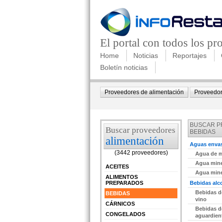
El portal con todos los p
Home
Noticias
Reportajes
Boletín noticias
Proveedores de alimentación
Proveedor
BUSCAR 
Buscar proveedores
BEBIDAS
alimentación
Aguas enva
(3442 proveedores)
Agua de m
edir información Gratis
Agua mine
ACEITES
Agua mine
ALIMENTOS
PREPARADOS
Bebidas alc
Bebidas d
BEBIDAS
edir información Gratis
vino
CÁRNICOS
Bebidas d
CONGELADOS
aguardien