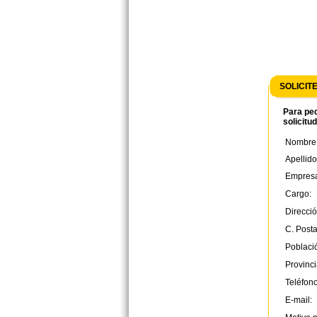
SOLICIT
Para ped
solicitu
Nombre
Apellido
Empres
Cargo:
Direcció
C. Posta
Poblaci
Provinci
Teléfono
E-mail: