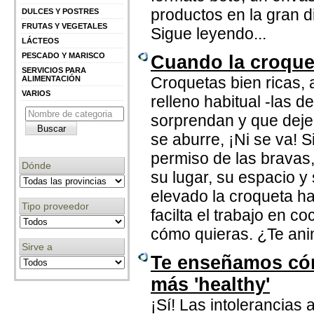
productos en la gran d
DULCES Y POSTRES
FRUTAS Y VEGETALES
Sigue leyendo...
LÁCTEOS
PESCADO Y MARISCO
Cuando la croquet
SERVICIOS PARA
Croquetas bien ricas, 
ALIMENTACIÓN
VARIOS
relleno habitual -las 
sorprendan y que deje
se aburre, ¡Ni se va! S
permiso de las bravas,
Dónde
su lugar, su espacio y
elevado la croqueta ha
Tipo proveedor
facilta el trabajo en 
cómo quieras. ¿Te ani
Sirve a
Te enseñamos cóm
más 'healthy'
¡Sí! Las intolerancias