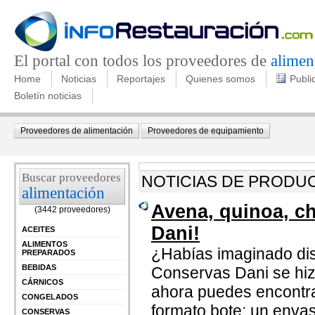
El portal con todos los proveedores de
alimen
Home
Noticias
Reportajes
Quienes somos
Publi
Boletín noticias
Proveedores de alimentación
Proveedores de equipamiento
Buscar proveedores
NOTICIAS DE PRODU
alimentación
Avena, quinoa, ch
(3442 proveedores)
Dani!
ACEITES
ALIMENTOS
¿Habías imaginado dis
PREPARADOS
BEBIDAS
Conservas Dani se hiz
CÁRNICOS
ahora puedes encontra
CONGELADOS
formato bote; un envas
CONSERVAS