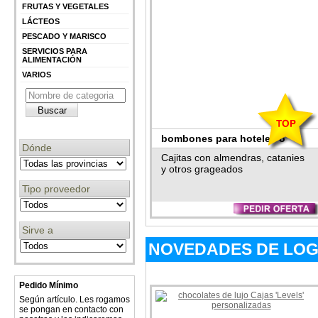
FRUTAS Y VEGETALES
LÁCTEOS
PESCADO Y MARISCO
SERVICIOS PARA
ALIMENTACIÓN
VARIOS
bombones para hoteles o
Dónde
pequeños regalos
Cajitas con almendras, catanies
y otros grageados
Tipo proveedor
Sirve a
NOVEDADES DE LO
Pedido Mínimo
Según artículo. Les rogamos
se pongan en contacto con