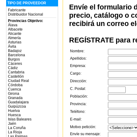
TIPO DE PROVEEDOR
Envíe el formulario 
Fabricante
precio, catálogo o 
Distribuidor Nacional
Provincias Objetivo:
recibirá un correo e
Álava
Albacete
Alicante
Almería
REGÍSTRATE para re
Asturias
Ávila
Badajoz
Nombre:
Barcelona
Apellidos:
Burgos
Cáceres
Empresa:
Cádiz
Cantabria
Cargo:
Castellón
Ciudad Real
Dirección:
Córdoba
C. Postal:
Cuenca
Girona
Población:
Granada
Guadalajara
Provincia:
Guipúzcoa
Huelva
Teléfono:
Huesca
E-mail:
Islas Baleares
Jaén
Motivo petición:
La Coruña
La Rioja
Envíe su mensaje:
Las Palmas