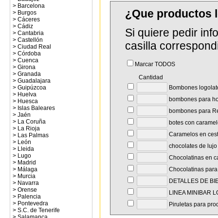
>
Barcelona
¿Que productos 
>
Burgos
>
Cáceres
>
Cádiz
Si quiere pedir in
>
Cantabria
>
Castellón
casilla correspond
>
Ciudad Real
>
Córdoba
>
Cuenca
Marcar TODOS
>
Girona
>
Granada
Cantidad
>
Guadalajara
Bombones logolat
>
Guipúzcoa
>
Huelva
bombones para hot
>
Huesca
>
Islas Baleares
bombones para Re
>
Jaén
>
La Coruña
botes con caramel
>
La Rioja
Caramelos en cest
>
Las Palmas
>
León
chocolates de lujo
>
Lleida
>
Lugo
Chocolatinas en c
>
Madrid
Chocolatinas para
>
Málaga
>
Murcia
DETALLES DE BI
>
Navarra
>
Orense
LINEA MINIBAR 
>
Palencia
>
Pontevedra
Piruletas para pro
>
S.C. de Tenerife
>
Salamanca