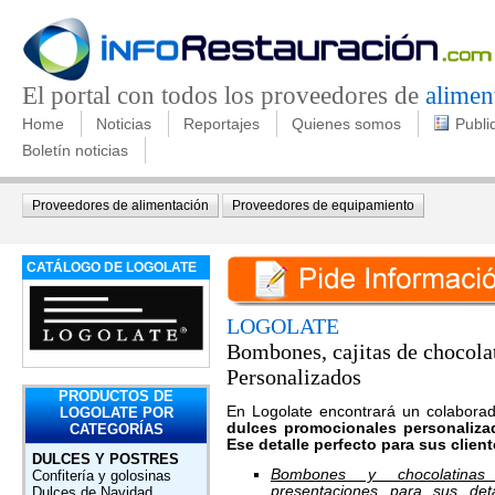
El portal con todos los proveedores de
alimen
Home
Noticias
Reportajes
Quienes somos
Publi
Boletín noticias
Proveedores de alimentación
Proveedores de equipamiento
CATÁLOGO DE LOGOLATE
LOGOLATE
Bombones, cajitas de chocola
Personalizados
PRODUCTOS DE
En Logolate encontrará un colaborad
LOGOLATE POR
dulces promocionales personaliz
CATEGORÍAS
Ese detalle perfecto para sus client
DULCES Y POSTRES
Bombones y chocolatinas
Confitería y golosinas
presentaciones para sus det
Dulces de Navidad