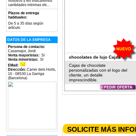
nosotros y les indicaremos
cantidades mínimas etc...
Plazos de entrega
habituales:
De 5 a 35 días según
artículo
DATOS DE LA EMPRESA
Persona de contacto:
Casamajor, Jordi
Venta mayoristas:
Sí
chocolates de lujo Cajas
Venta minoristas:
Sí
'Levels' personalizadas
Cajas de chocolate
EMail:
Dirección:
Carrer dels Horts,
personalizadas con el logo del
10 - 08530 La Garriga
cliente, un detalle
(Barcelona)
imprescindible.
SOLICITE MÁS INF