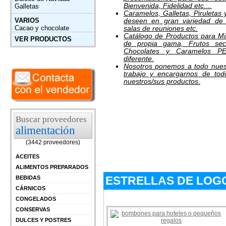
Bienvenida, Fidelidad etc....
Galletas
Caramelos, Galletas, Piruletas 
VARIOS
deseen en gran variedad de 
Cacao y chocolate
salas de reuniones etc.
Catálogo de Productos para
VER PRODUCTOS
de propia gama, Frutos s
Chocolates y Caramelos 
diferente.
Nosotros ponemos a todo nuestr
trabajo y encargarnos de tod
nuestros/sus productos.
Buscar proveedores
alimentación
(3442 proveedores)
ACEITES
ALIMENTOS PREPARADOS
ESTRELLAS DE LOG
BEBIDAS
CÁRNICOS
CONGELADOS
CONSERVAS
DULCES Y POSTRES