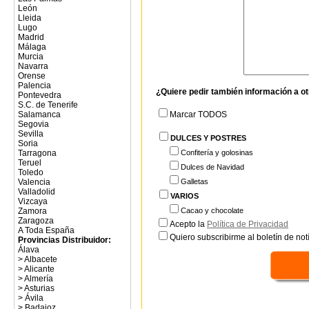
León
Lleida
Lugo
Madrid
Málaga
Murcia
Navarra
Orense
Palencia
¿Quiere pedir también información a o
Pontevedra
S.C. de Tenerife
Marcar TODOS
Salamanca
Segovia
Sevilla
DULCES Y POSTRES
Soria
Confitería y golosinas
Tarragona
Teruel
Dulces de Navidad
Toledo
Galletas
Valencia
Valladolid
VARIOS
Vizcaya
Cacao y chocolate
Zamora
Zaragoza
Acepto la
Política de Privacidad
A Toda España
Quiero subscribirme al boletín de notí
Provincias Distribuidor:
Álava
>
Albacete
>
Alicante
>
Almería
>
Asturias
>
Ávila
>
Badajoz