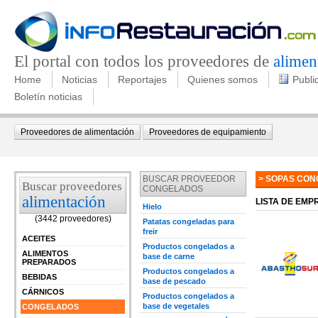
El portal con todos los proveedores de
alimen
Home
Noticias
Reportajes
Quienes somos
Publi
Boletín noticias
Proveedores de alimentación
Proveedores de equipamiento
BUSCAR PROVEEDOR
> SOPAS CO
Buscar proveedores
CONGELADOS
alimentación
LISTA DE EM
Hielo
(3442 proveedores)
Patatas congeladas para
freir
ACEITES
Productos congelados a
ALIMENTOS
base de carne
PREPARADOS
Productos congelados a
BEBIDAS
base de pescado
CÁRNICOS
Productos congelados a
base de vegetales
CONGELADOS