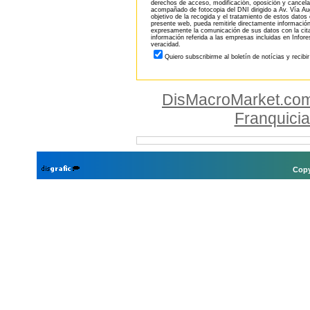
derechos de acceso, modificación, oposición y cancela
acompañado de fotocopia del DNI dirigido a Av. Vía Aug
objetivo de la recogida y el tratamiento de estos datos
presente web, pueda remitirle directamente información
expresamente la comunicación de sus datos con la citad
información referida a las empresas incluidas en Infor
veracidad.
Quiero subscribirme al boletín de notícias y recibi
DisMacroMarket.co
Franquici
Copy