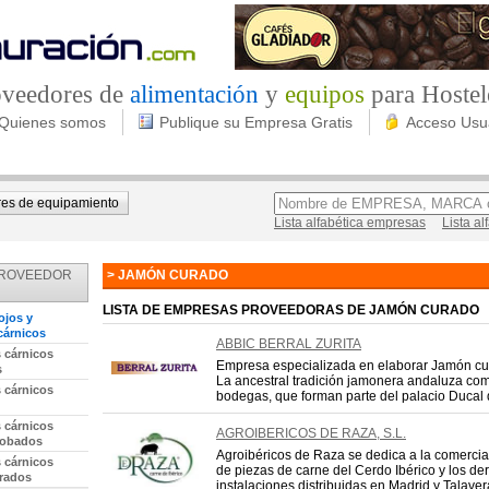
roveedores de
alimentación
y
equipos
para Hostel
Quienes somos
Publique su Empresa Gratis
Acceso Usu
es de equipamiento
Lista alfabética empresas
Lista a
PROVEEDOR
> JAMÓN CURADO
LISTA DE EMPRESAS PROVEEDORAS DE JAMÓN CURADO
ojos y
cárnicos
ABBIC BERRAL ZURITA
 cárnicos
Empresa especializada en elaborar Jamón cu
s
La ancestral tradición jamonera andaluza com
 cárnicos
bodegas, que forman parte del palacio Ducal
 cárnicos
AGROIBERICOS DE RAZA, S.L.
dobados
Agroibéricos de Raza se dedica a la comercia
 cárnicos
de piezas de carne del Cerdo Ibérico y los d
rados
instalaciones distribuidas en Madrid y Talavera