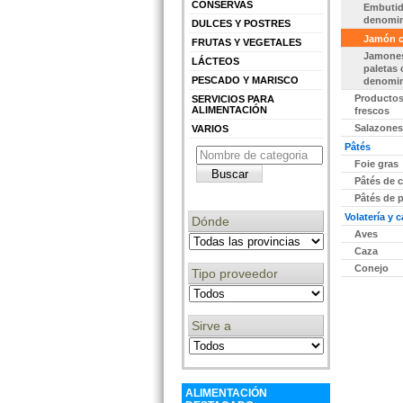
CONSERVAS
Embutid
denomi
DULCES Y POSTRES
edir información Gratis
Jamón 
FRUTAS Y VEGETALES
Jamones
LÁCTEOS
paletas
PESCADO Y MARISCO
denomi
Productos
SERVICIOS PARA
edir información Gratis
ALIMENTACIÓN
frescos
Salazones
VARIOS
Pâtés
Foie gras
edir información Gratis
Pâtés de 
Pâtés de 
Volatería y 
Dónde
Aves
Caza
edir información Gratis
Conejo
Tipo proveedor
Sirve a
edir información Gratis
ALIMENTACIÓN