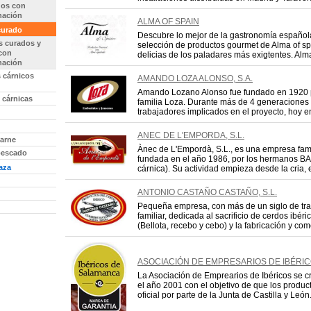
os con
nación
ALMA OF SPAIN
curado
Descubre lo mejor de la gastronomía español
 curados y
selección de productos gourmet de Alma of sp
 con
delicias de los paladares más exigtentes. Alma 
nación
 cárnicos
AMANDO LOZA ALONSO, S.A.
Amando Lozano Alonso fue fundado en 1920 
 cárnicas
familia Loza. Durante más de 4 generaciones y
trabajadores implicados en el proyecto, hoy en
ANEC DE L'EMPORDA, S.L.
carne
Ànec de L'Empordà, S.L., es una empresa fami
pescado
fundada en el año 1986, por los hermanos BAC
caza
cárnica). Su actividad empieza desde la cria, e
ANTONIO CASTAÑO CASTAÑO, S.L.
Pequeña empresa, con más de un siglo de tra
familiar, dedicada al sacrificio de cerdos ibér
(Bellota, recebo y cebo) y la fabricación y come
ASOCIACIÓN DE EMPRESARIOS DE IBÉRI
La Asociación de Emprearios de Ibéricos se c
el año 2001 con el objetivo de que los produc
oficial por parte de la Junta de Castilla y León. 