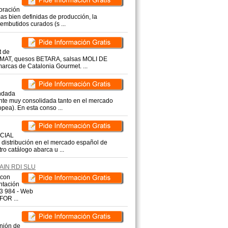
oración
s bien definidas de producción, la
embutidos curados (s ...
t de
UMAT, quesos BETARA, salsas MOLI DE
arcas de Catalonia Gourmet. ...
ndada
ente muy consolidada tanto en el mercado
pea). En esta conso ...
RCIAL
 distribución en el mercado español de
ro catálogo abarca u ...
AIN RDI SLU
con
ntación
83 984 - Web
OR ...
nión de