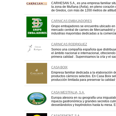
CARHESAN S.A., es una empresa familiar sit
la zona de Muñana (Ávila), en pleno corazón de
de Gredos, con más de 1200 metros de altitud 
CARNICAS EMBAJADORES
Grupo embajadores se encuentra ubicado en 
mercado central de carnes de Mercamadrid y e
industrias mayoristas dedicadas a la comercia
CARNICAS RODRIGUEZ
Somos una compañía española que distribuye
el ámbito nacional e internacional, ofreciend
primera calidad . Supervisamos la cría y el sacri
CASA BOIX
Empresa familiar dedicada a la elaboración d
productos cárnicos selectos. En Casa Boix se
producción limitada para preservar la calidad y 
CASA WESTFALIA, S.A.
Europa atesora en su geografía una inigualab
riqueza gastronómica y grandes secretos culi
desvelándolos y trayéndolos hasta tu mesa. Est
CASADEMONT, S.A.