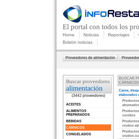
El portal con todos los p
Home
Noticias
Reportajes
Boletín noticias
Proveedores de alimentación
Proveedor
BUSCAR 
Buscar proveedores
CÁRNICOS
alimentación
Carne, desp
elaborados 
(3442 proveedores)
edir información Gratis
Productos
ACEITES
ahumado
ALIMENTOS
Productos
PREPARADOS
cocidos
BEBIDAS
Productos
edir información Gratis
crudos a
CÁRNICOS
Productos
CONGELADOS
crudos cu