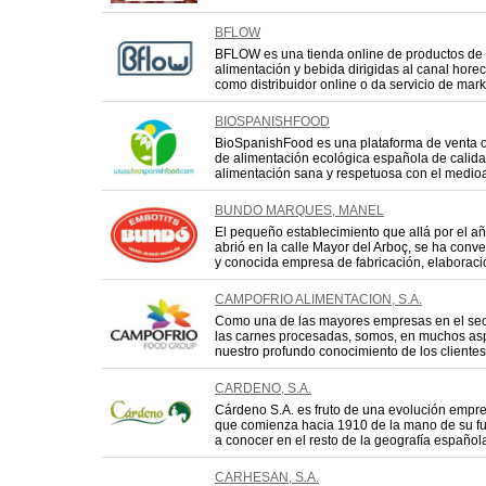
BFLOW
BFLOW es una tienda online de productos de
alimentación y bebida dirigidas al canal hor
como distribuidor online o da servicio de marke
BIOSPANISHFOOD
BioSpanishFood es una plataforma de venta o
de alimentación ecológica española de cali
alimentación sana y respetuosa con el medioam
BUNDO MARQUES, MANEL
El pequeño establecimiento que allá por el a
abrió en la calle Mayor del Arboç, se ha conve
y conocida empresa de fabricación, elaboración
CAMPOFRIO ALIMENTACION, S.A.
Como una de las mayores empresas en el sec
las carnes procesadas, somos, en muchos aspec
nuestro profundo conocimiento de los clientes
CARDENO, S.A.
Cárdeno S.A. es fruto de una evolución empre
que comienza hacia 1910 de la mano de su f
a conocer en el resto de la geografía española,
CARHESAN, S.A.