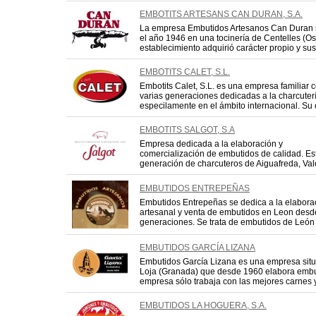
EMBOTITS ARTESANS CAN DURAN, S.A.
La empresa Embutidos Artesanos Can Duran 
el año 1946 en una tocinería de Centelles (Os
establecimiento adquirió carácter propio y sus
EMBOTITS CALET, S.L.
Embotits Calet, S.L. es una empresa familiar 
varias generaciones dedicadas a la charcuterí
especilamente en el ámbito internacional. Su ob
EMBOTITS SALGOT, S.A
Empresa dedicada a la elaboración y
comercialización de embutidos de calidad. Es
generación de charcuteros de Aiguafreda, Valer
EMBUTIDOS ENTREPEÑAS
Embutidos Entrepeñas se dedica a la elabora
artesanal y venta de embutidos en Leon desd
generaciones. Se trata de embutidos de León 
EMBUTIDOS GARCÍA LIZANA
Embutidos García Lizana es una empresa sit
Loja (Granada) que desde 1960 elabora embu
empresa sólo trabaja con las mejores carnes 
EMBUTIDOS LA HOGUERA, S.A.