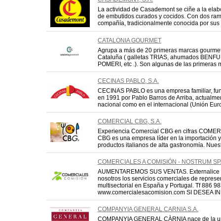
La actividad de Casademont se ciñe a la elab
de embutidos curados y cocidos. Con dos rama
compañía, tradicionalmente conocida por sus 
CATALONIA GOURMET
Agrupa a más de 20 primeras marcas gourme
Cataluña ( galletas TRIAS, ahumados BENF
POMERI, etc .). Son algunas de las primeras m
CECINAS PABLO, S.A.
CECINAS PABLO es una empresa familiar, fu
en 1991 por Pablo Barros de Arriba, actualm
nacional como en el internacional (Unión Euro
COMERCIAL CBG, S.A.
Experiencia Comercial CBG en cifras COME
CBG es una empresa líder en la importación y
productos italianos de alta gastronomía. Nuest
COMERCIALES A COMISIÓN - NOSTRUM SP
AUMENTAREMOS SUS VENTAS. Externalice 
nosotros los servicios comerciales de represe
multisectorial en España y Portugal. Tf 886 9
www.comercialesacomision.com SI DESEA INF
COMPANYIA GENERAL CARNIA S.A.
COMPANYIA GENERAL CÀRNIA nace de la u