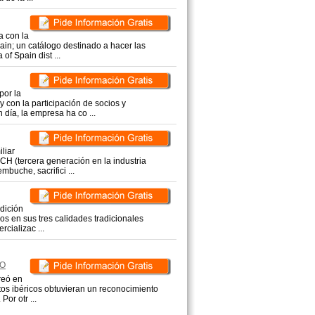
a con la
ain; un catálogo destinado a hacer las
of Spain dist ...
por la
 con la participación de socios y
 día, la empresa ha co ...
liar
H (tercera generación en la industria
mbuche, sacrifici ...
dición
icos en sus tres calidades tradicionales
rcializac ...
CO
reó en
tos ibéricos obtuvieran un reconocimiento
Por otr ...