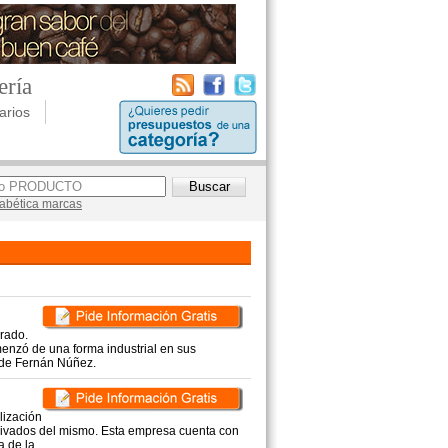
ería
arios
lfabética marcas
rado.
enzó de una forma industrial en sus
 de Fernán Núñez.
lización
erivados del mismo. Esta empresa cuenta con
 de la ...