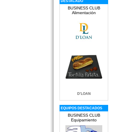
DESTACADO
BUSINESS CLUB
edir información Gratis
Alimentación
edir información Gratis
edir información Gratis
edir información Gratis
D'LOAN
edir información Gratis
EQUIPOS DESTACADOS
BUSINESS CLUB
Equipamiento
edir información Gratis