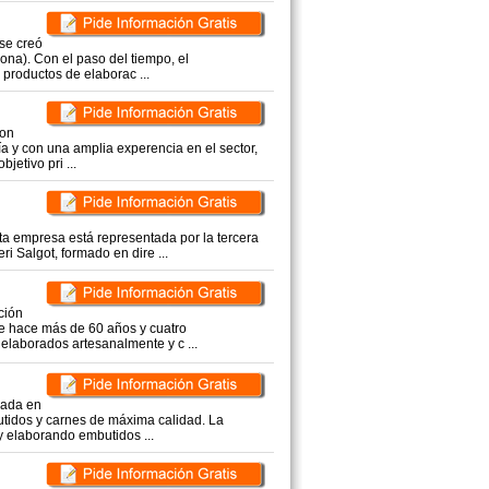
se creó
ona). Con el paso del tiempo, el
 productos de elaborac ...
con
a y con una amplia experencia en el sector,
jetivo pri ...
ta empresa está representada por la tercera
i Salgot, formado en dire ...
ción
e hace más de 60 años y cuatro
elaborados artesanalmente y c ...
uada en
tidos y carnes de máxima calidad. La
y elaborando embutidos ...