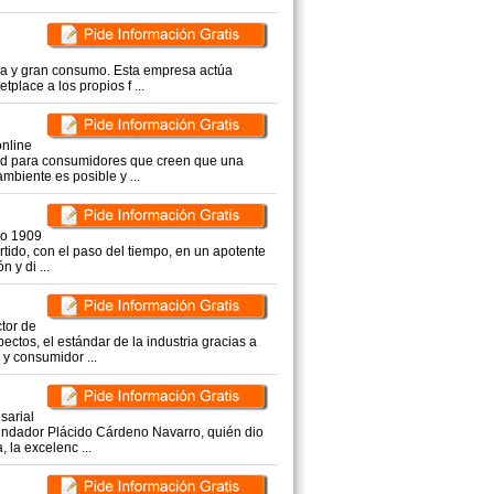
eca y gran consumo. Esta empresa actúa
tplace a los propios f ...
nline
dad para consumidores que creen que una
biente es posible y ...
ño 1909
rtido, con el paso del tiempo, en un apotente
 y di ...
tor de
tos, el estándar de la industria gracias a
 y consumidor ...
sarial
undador Plácido Cárdeno Navarro, quién dio
 la excelenc ...