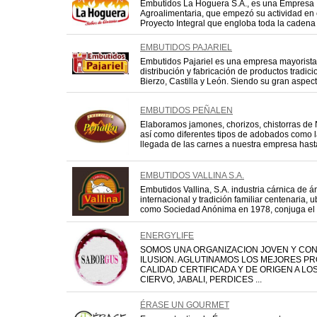
Embutidos La Hoguera S.A., es una Empresa
Agroalimentaria, que empezó su actividad en 
Proyecto Integral que engloba toda la cadena 
EMBUTIDOS PAJARIEL
Embutidos Pajariel es una empresa mayorista
distribución y fabricación de productos tradic
Bierzo, Castilla y León. Siendo su gran aspecto 
EMBUTIDOS PEÑALEN
Elaboramos jamones, chorizos, chistorras de
así como diferentes tipos de adobados como 
llegada de las carnes a nuestra empresa hasta s
EMBUTIDOS VALLINA S.A.
Embutidos Vallina, S.A. industria cárnica de á
internacional y tradición familiar centenaria, 
como Sociedad Anónima en 1978, conjuga el s
ENERGYLIFE
SOMOS UNA ORGANIZACION JOVEN Y CO
ILUSION. AGLUTINAMOS LOS MEJORES PR
CALIDAD CERTIFICADA Y DE ORIGEN A LO
CIERVO, JABALI, PERDICES ...
ÉRASE UN GOURMET