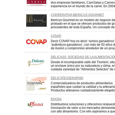
dos empresas familiares, CarnSalas y Carnes
experiencia en el mundo de la carne. En 2004,
COOPERATIVA IBERICUS GOURMET
Ibericus Gourmet es un modelo de negocio de
probado en el que se ofrecen productos de gr
procedentes de toda España. Un concepto de T
COVAP
Decir COVAP hoy es decir ‘somos ganaderos’
‘auténticos ganaderos’, con más de 50 años de 
de ilusión y compromiso alrededor de un proyec
DELICASS, SOCIEDAD DE LA ALIMENTACIÓN
Desde el incomparable valle del Txorierri, sit
un enclave único por su naturaleza y clima, e
cuidada variedad de "Alimentos Selectos" de n
DELICATESSENSPAIN
Comercializadora de productos alimentarios
españoles que cuidan la calidad y la artesanía
Productos artesanos cuidadosamente elegidos,
EHOSA
Distribuimos soluciones y ofrecemos respuest
innovación de valor a los mercados demandant
con alto dinamismo. Con ello aspiramos a que n