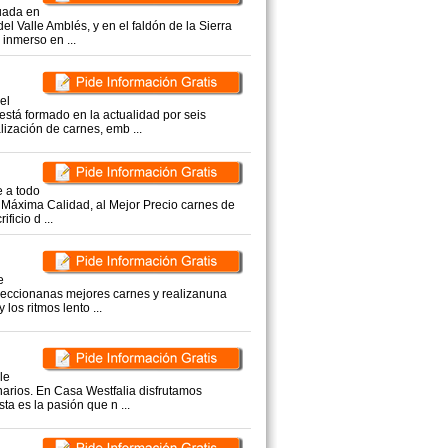
uada en
l Valle Amblés, y en el faldón de la Sierra
inmerso en ...
el
stá formado en la actualidad por seis
lización de carnes, emb ...
 a todo
o Máxima Calidad, al Mejor Precio carnes de
ficio d ...
e
leccionanas mejores carnes y realizanuna
los ritmos lento ...
le
narios. En Casa Westfalia disfrutamos
a es la pasión que n ...