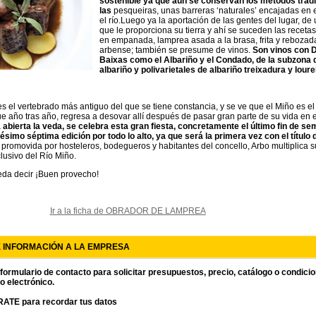
sostenible ya que aún se conservan los métodos trad
las
pesqueiras, unas barreras ‘naturales’ encajadas en 
el río.Luego ya la aportación de las gentes del lugar, 
que le proporciona su tierra y ahí se suceden las recetas
en empanada, lamprea asada a la brasa, frita y rebozada
arbense; también se presume de vinos.
Son vinos con 
Baixas como el Albariño y el Condado, de la subzona
albariño y polivarietales de albariño treixadura y loure
s el vertebrado más antiguo del que se tiene constancia, y se ve que el Miño es e
ue año tras año, regresa a desovar allí después de pasar gran parte de su vida en 
abierta la veda, se celebra esta gran fiesta, concretamente el último fin de sem
simo séptima edición por todo lo alto, ya que será la primera vez con el título d
 promovida por hosteleros, bodegueros y habitantes del concello, Arbo multiplica su 
lusivo del Río Miño.
eda decir ¡Buen provecho!
Ir a la ficha de OBRADOR DE LAMPREA
E INFORMACIÓN A LA EMPRESA
 formulario de contacto para solicitar presupuestos, precio, catálogo o condici
o electrónico.
ATE para recordar tus datos