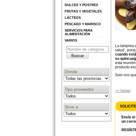
DULCES Y POSTRES
FRUTAS Y VEGETALES
LÁCTEOS
PESCADO Y MARISCO
SERVICIOS PARA
ALIMENTACIÓN
VARIOS
La lamprea e
salud’, porq
cuando está 
su quincuagé
esta reunión
producto exc
Dónde
Solo nos qu
Tipo proveedor
<< Volver
SOLICIT
Sirve a
Envíe el
un corre
REGÍSTR