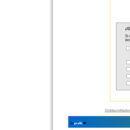
¿Q
Si 
de
C
DisMacroMarke