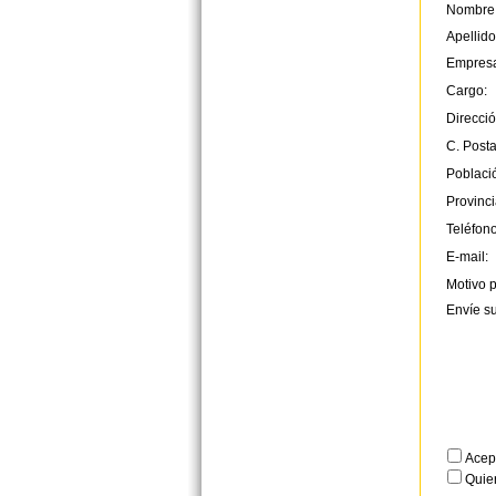
Nombre
Apellido
Empres
Cargo:
Direcció
C. Posta
Poblaci
Provinci
Teléfono
E-mail:
Motivo p
Envíe s
Acep
Quier