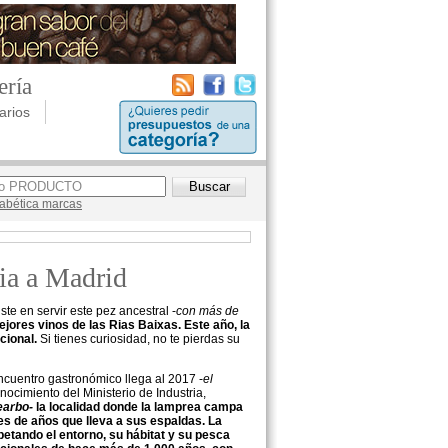
ería
arios
lfabética marcas
cia a Madrid
e en servir este pez ancestral -
con más de
jores vinos de las Rias Baixas. Este año, la
acional.
Si tienes curiosidad, no te pierdas su
cuentro gastronómico llega al 2017 -
el
nocimiento del Ministerio de Industria,
earbo-
la localidad donde la lamprea campa
es de años que lleva a sus espaldas. La
petando el entorno, su hábitat y su pesca