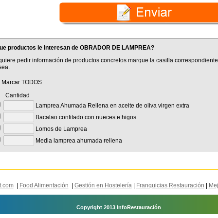
ue productos le interesan de OBRADOR DE LAMPREA?
quiere pedir información de productos concretos marque la casilla correspondiente
sea.
Marcar TODOS
antidad
Lamprea Ahumada Rellena en aceite de oliva virgen extra
Bacalao confitado con nueces e higos
Lomos de Lamprea
Media lamprea ahumada rellena
t.com
|
Food Alimentación
|
Gestión en Hostelería
|
Franquicias Restauración
|
Mej
Copyright 2013 InfoRestauración