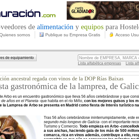
roveedores de
alimentación
y
equipos
para Hostel
Quienes somos
Publique su Empresa Gratis
Acceso Usu
es de equipamiento
Lista alfabética empresas
Lista a
ción ancestral regada con vinos de la DOP Rías Baixas
sta gastronómica de la lamprea, de Gali
e Arbo es un encuentro gastronómico que lleva 56 años celebrándose y que consist
 de años en el Planeta-
que habita en el río Miño,
con los mejores guisos y los me
de la Lamprea de Arbo se presenta en Madrid como fiesta de Interés turístico n
Tras 56 años celebrándose ininterrumpidamente, este en
segundo más longevo de Galicia-
con el importante reco
Turismo y Comercio.
Todo empieza en Arbo -
concellod
a sus anchas, haciendo gala de los más de 500 millon
comarca, rica en vinos además, contribuye a ello, res