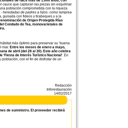
icionales de hace más de 1.000 años, con
el cauce que capturan las piezas sin esquilmar
de una población comprometida con la riqueza
 -
heredadas de padres a hijos-
como lamprea
, guisada con fideos y tirabeques y a la
Denominación de Origen Protegida Rías
 del Condado do Tea, monovarietales de
ira.
l hábitat más óptimo para preservar su ‘buena
el mar.
Entre los meses de enero a mayo,
ana de abril (del 28 al 30). Este año celebra
e ‘Fiesta de Interés Turístico Nacional’
. En
población, con el fin de disfrutar de un
Redacción
Inforestauración
14/02/2017
ones de suministro. El proveedor recibirá