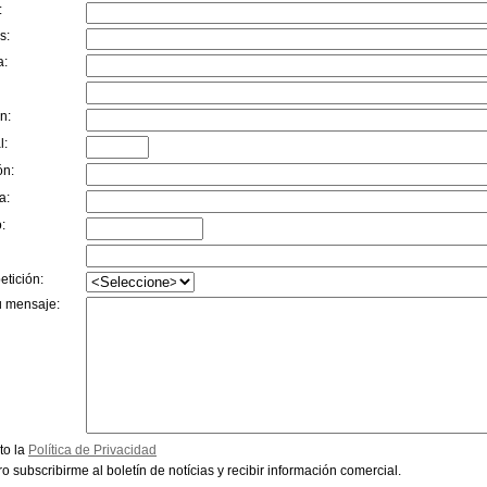
:
s:
a:
n:
l:
ón:
a:
:
etición:
u mensaje:
to la
Política de Privacidad
o subscribirme al boletín de notícias y recibir información comercial.