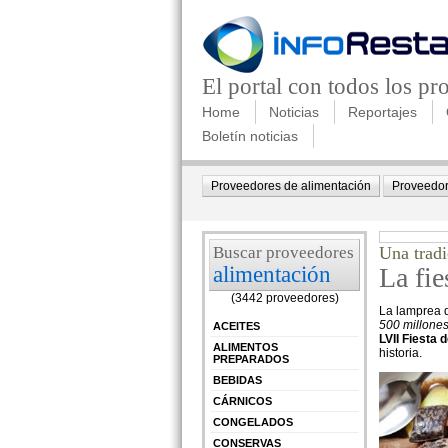
El portal con todos los p
Home
Noticias
Reportajes
Boletín noticias
Proveedores de alimentación
Proveedor
Buscar proveedores
Una tradi
alimentación
La fie
(3442 proveedores)
La lamprea d
500 millones
ACEITES
LVII Fiesta 
ALIMENTOS
historia.
PREPARADOS
BEBIDAS
CÁRNICOS
CONGELADOS
CONSERVAS