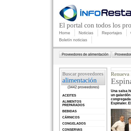
El portal con todos los p
Home
Noticias
Reportajes
Boletín noticias
Proveedores de alimentación
Proveedor
Buscar proveedores
Renueva 
alimentación
Espina
(3442 proveedores)
Una salsa h
un galardón 
ACEITES
congregadas
ALIMENTOS
Espinaler. 
PREPARADOS
BEBIDAS
CÁRNICOS
CONGELADOS
CONSERVAS