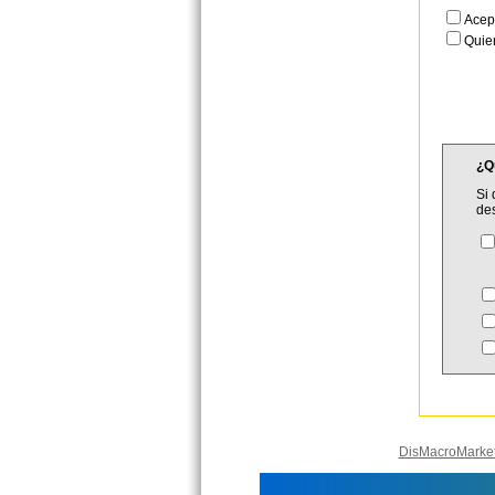
Acep
Quier
¿Q
Si 
de
C
DisMacroMarke