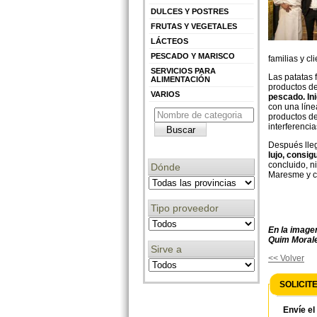
DULCES Y POSTRES
FRUTAS Y VEGETALES
LÁCTEOS
PESCADO Y MARISCO
familias y cl
SERVICIOS PARA
Las patatas 
ALIMENTACIÓN
productos de
VARIOS
pescado. Ini
con una líne
productos de
interferencia
Después lleg
lujo, consig
concluido, n
Dónde
Maresme y co
Tipo proveedor
En la imagen
Quim
Moral
Sirve a
<< Volver
SOLICIT
Envíe el