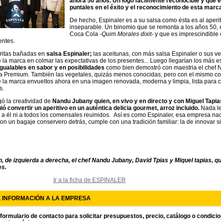
ahora 50 años. Un logo fácilmente reconocible y que es
puntales en el éxito y el reconocimiento de esta marc
De hecho, Espinaler es a su salsa como ésta es al aper
inseparable. Un binomio que se remonta a los años 50, c
Coca Cola
-Quim Morales dixit-
y que es imprescindible e
ientes.
fritas bañadas en
salsa Espinaler;
las aceitunas, con más salsa Espinaler o sus ve
 la marca en colmar las expectativas de los presentes... Luego llegarían los más e
gualables en sabor y en posibilidades
como bien demostró con maestria el chef
a Premium. También las vegetales, quizás menos conocidas, pero con el mismo co
 la marca envueltos ahora en una imagen renovada, moderna y limpia, lista para co
s.
ó la creatividad de
Nandu Jubany quien, en vivo y en directo y con Miguel Ta
uió convertir un aperitivo en un auténtica delicia gourmet, arroz incluido.
Nada le
i a él ni a todos los comensales reuinidos.
Así es como Espinaler, esa empresa nac
n un bagaje conservero detrás, cumple con una tradición familiar: la de innovar s
, de izquierda a derecha, el chef Nandu Jubany, David Tpias y Miquel tapias, qu
es.
Ir a la ficha de ESPINALER
E INFORMACIÓN A LA EMPRESA
 formulario de contacto para solicitar presupuestos, precio, catálogo o condici