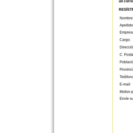
un corre
REGÍSTR
Nombre
Apellido
Empres
Cargo:
Direcció
C. Posta
Poblaci
Provinci
Teléfono
E-mail:
Motivo p
Envíe s