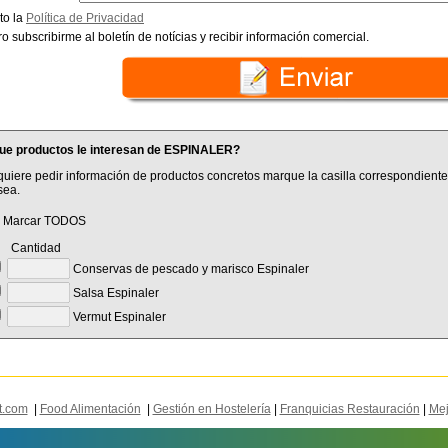
to la
Política de Privacidad
o subscribirme al boletín de notícias y recibir información comercial.
ue productos le interesan de ESPINALER?
quiere pedir información de productos concretos marque la casilla correspondiente
sea.
Marcar TODOS
antidad
Conservas de pescado y marisco Espinaler
Salsa Espinaler
Vermut Espinaler
t.com
|
Food Alimentación
|
Gestión en Hostelería
|
Franquicias Restauración
|
Mej