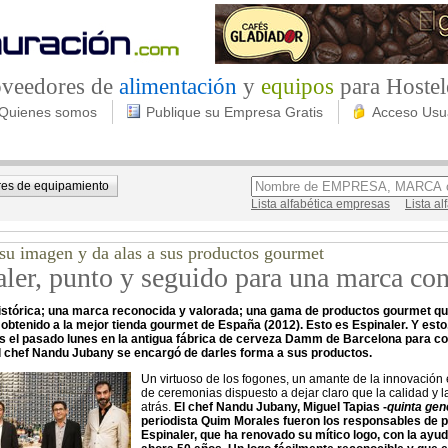
roveedores de
alimentación
y
equipos
para Hostel
Quienes somos
Publique su Empresa Gratis
Acceso Usu
es de equipamiento
Lista alfabética empresas
Lista a
su imagen y da alas a sus productos gourmet
ler, punto y seguido para una marca con 
istórica; una marca reconocida y valorada; una gama de productos gourmet qu
obtenido a la mejor tienda gourmet de España (2012). Esto es Espinaler. Y esto
 el pasado lunes en la antigua fábrica de cerveza Damm de Barcelona para c
El chef Nandu Jubany se encargó de darles for
ma a sus productos.
Un virtuoso de los fogones, un amante de la innovación
de ceremonias dispuesto a dejar claro que la calidad y 
atrás.
El chef Nandu Jubany, Miguel Tapias -
quinta gen
periodista Quim Morales fueron los responsables de 
Espinaler, que ha renovado su mítico logo, con la ayu