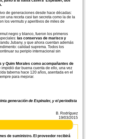
, junto a la salsa casera Espinaler, dos
a.
itivo de generaciones desde hace décadas:
on una receta casi tan secreta como la de la
n los vermuts y aperitivos de miles de
rmut negro y blanco, fueron los primeros
speciales:
las conservas de marisco y
 Nandu Jubany, y que ahora cuentan además
ndimento: calidad suprema. Todos los
ntinuar su periplo internacional sin
pias y Quim Morales como acompañantes de
 impidió dar buena cuenta de ello, una vez
ida taberna hace 120 años, asentada en el
iempre para mejorar.
inta generación de Espinaler, y el periodista
B. Rodríguez
19/03/2015
ones de suministro. El proveedor recibirá