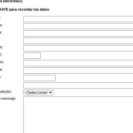
o electrónico.
ATE para recordar tus datos
:
s:
a:
n:
l:
ón:
a:
:
etición:
u mensaje: