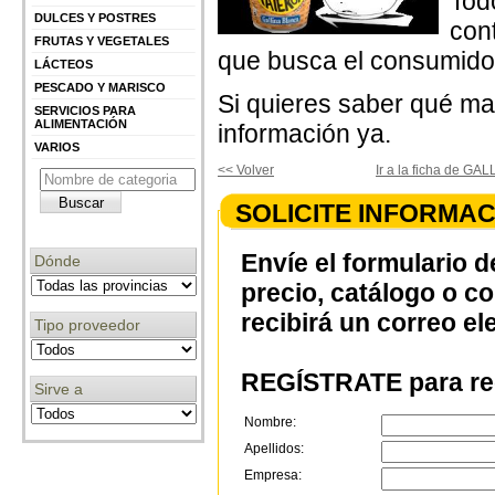
Tod
DULCES Y POSTRES
con
FRUTAS Y VEGETALES
que busca el consumidor
LÁCTEOS
PESCADO Y MARISCO
Si quieres saber qué ma
SERVICIOS PARA
ALIMENTACIÓN
información ya.
VARIOS
<< Volver
Ir a la ficha de G
SOLICITE INFORMAC
Envíe el formulario d
Dónde
precio, catálogo o c
recibirá un correo el
Tipo proveedor
REGÍSTRATE para rec
Sirve a
Nombre:
Apellidos:
Empresa: