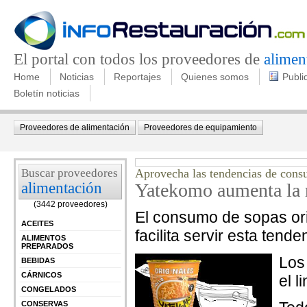
El portal con todos los proveedores de
alimen
Home
Noticias
Reportajes
Quienes somos
Publi
Boletín noticias
Proveedores de alimentación
Proveedores de equipamiento
Buscar proveedores
Aprovecha las tendencias de cons
alimentación
Yatekomo aumenta la r
(3442 proveedores)
El consumo de sopas ori
ACEITES
facilita servir esta ten
ALIMENTOS
PREPARADOS
Los
BEBIDAS
CÁRNICOS
el 
CONGELADOS
CONSERVAS