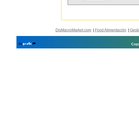
DisMacroMarket.com
|
Food Alimentación
|
Gesti
Copy