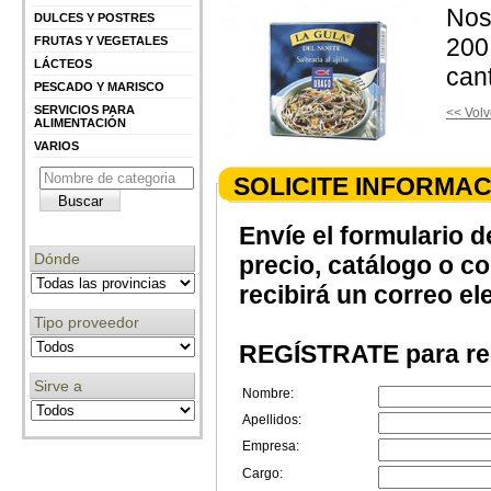
Nos 
DULCES Y POSTRES
200 
FRUTAS Y VEGETALES
LÁCTEOS
can
PESCADO Y MARISCO
SERVICIOS PARA
<< Volv
ALIMENTACIÓN
VARIOS
SOLICITE INFORMAC
Envíe el formulario d
Dónde
precio, catálogo o c
recibirá un correo el
Tipo proveedor
REGÍSTRATE para rec
Sirve a
Nombre:
Apellidos:
Empresa:
Cargo: