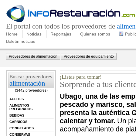
El portal con todos los proveedores de
alimen
Home
Noticias
Reportajes
Quienes somos
Publi
Boletín noticias
Proveedores de alimentación
Proveedores de equipamiento
Buscar proveedores
¡Listas para tomar!
alimentación
Sorprende a tus client
(3442 proveedores)
Ubago, una de las empr
ACEITES
pescado y marisco, sa
ALIMENTOS
PREPARADOS
presenta la auténtica Gu
BEBIDAS
calentar y tomar.
Un pla
CÁRNICOS
acompañamiento de pla
CONGELADOS
CONSERVAS