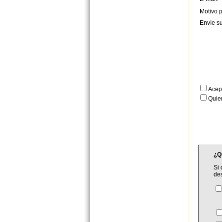
Motivo p
Envíe s
Acep
Quier
¿Q
Si 
de
C