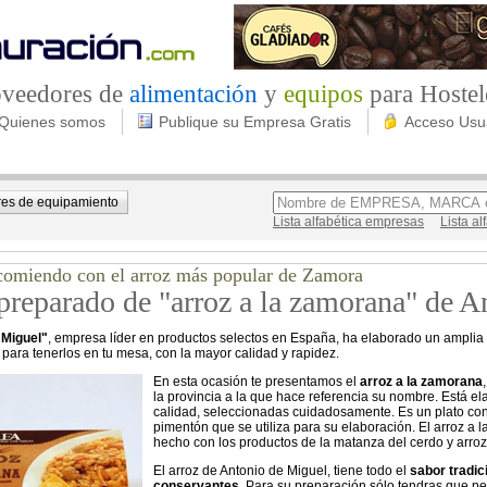
roveedores de
alimentación
y
equipos
para Hostel
Quienes somos
Publique su Empresa Gratis
Acceso Usu
es de equipamiento
Lista alfabética empresas
Lista a
 comiendo con el arroz más popular de Zamora
 preparado de "arroz a la zamorana" de 
 Miguel"
, empresa líder en productos selectos en España, ha elaborado un amplia
 para tenerlos en tu mesa, con la mayor calidad y rapidez.
En esta ocasión te presentamos el
arroz a la zamorana
la provincia a la que hace referencia su nombre. Está e
calidad, seleccionadas cuidadosamente. Es un plato con
pimentón que se utiliza para su elaboración. El arroz a
hecho con los productos de la matanza del cerdo y arroz
El arroz de Antonio de Miguel, tiene todo el
sabor tradic
conservantes
. Para su preparación sólo tendras que perf