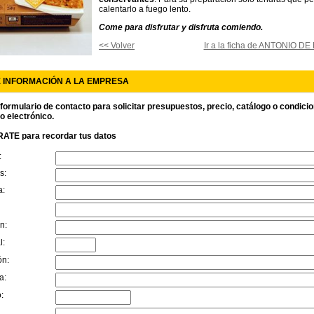
calentarlo a fuego lento.
Come para disfrutar y disfruta comiendo.
<< Volver
Ir a la ficha de ANTONIO D
E INFORMACIÓN A LA EMPRESA
 formulario de contacto para solicitar presupuestos, precio, catálogo o condici
o electrónico.
ATE para recordar tus datos
:
s:
a:
n:
l:
ón:
a:
: