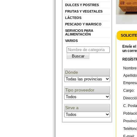
DULCES Y POSTRES
FRUTAS Y VEGETALES
LÁCTEOS
PESCADO Y MARISCO
SERVICIOS PARA
ALIMENTACIÓN
SOLICIT
VARIOS
Envíe el
un corre
REGÍSTR
Nombre
Dónde
Apellido
Empres
Tipo proveedor
Cargo:
Direcció
C. Posta
Sirve a
Poblaci
Provinci
Teléfono
E-mail: