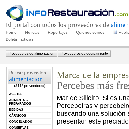
El portal con todos los proveedores de
alimen
Home
Noticias
Reportajes
Quienes somos
Publi
Boletín noticias
Proveedores de alimentación
Proveedores de equipamiento
Buscar proveedores
Marca de la empres
alimentación
Percebes más fre
(3442 proveedores)
ACEITES
Mar de Silleiro, Sl es u
ALIMENTOS
PREPARADOS
Percebeiras y percebeir
BEBIDAS
buscando una solución a
CÁRNICOS
presentan este preciado
CONGELADOS
CONSERVAS