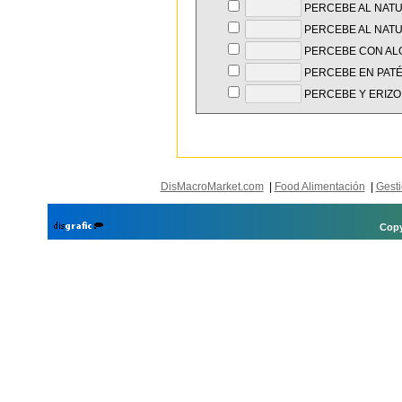
PERCEBE AL NAT
PERCEBE AL NATU
PERCEBE CON ALG
PERCEBE EN PAT
PERCEBE Y ERIZO
DisMacroMarket.com
|
Food Alimentación
|
Gesti
Copy