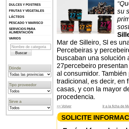
“Qu
DULCES Y POSTRES
su s
FRUTAS Y VEGETALES
LÁCTEOS
pri
PESCADO Y MARISCO
sos
SERVICIOS PARA
ALIMENTACIÓN
Sil
VARIOS
Mar de Silleiro, Sl es 
Percebeiras y percebeir
buscaban una solución 
27percebeiro presentan 
Dónde
al consumidor. También
tradicional, es decir, e
Tipo proveedor
casas, y con la mayor de
procedencia.
Sirve a
<< Volver
Ir a la ficha de
SOLICITE INFORMAC