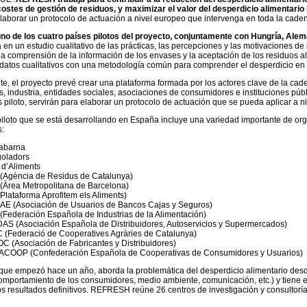
costes de gestión de residuos, y maximizar el valor del desperdicio alimentario 
elaborar un protocolo de actuación a nivel europeo que intervenga en toda la cade
no de los cuatro países pilotos del proyecto, conjuntamente con Hungría, Alem
a en un estudio cualitativo de las prácticas, las percepciones y las motivaciones d
la comprensión de la información de los envases y la aceptación de los residuos 
datos cualitativos con una metodología común para comprender el desperdicio en l
e, el proyecto prevé crear una plataforma formada por los actores clave de la cad
es, industria, entidades sociales, asociaciones de consumidores e instituciones púb
s piloto, servirán para elaborar un protocolo de actuación que se pueda aplicar a n
piloto que se está desarrollando en España incluye una variedad importante de org
s:
abarna
goladors
 d’Aliments
(Agència de Residus de Catalunya)
(Àrea Metropolitana de Barcelona)
Plataforma Aprofitem els Aliments)
AE (Asociación de Usuarios de Bancos Cajas y Seguros)
(Federación Española de Industrias de la Alimentación)
AS (Asociación Española de Distribuidores, Autoservicios y Supermercados)
 (Federació de Cooperatives Agràries de Catalunya)
 (Asociación de Fabricantes y Distribuidores)
ACOOP (Confederación Española de Cooperativas de Consumidores y Usuarios)
 que empezó hace un año, aborda la problemática del desperdicio alimentario desde 
mportamiento de los consumidores, medio ambiente, comunicación, etc.) y tiene e
os resultados definitivos. REFRESH reúne 26 centros de investigación y consultorí