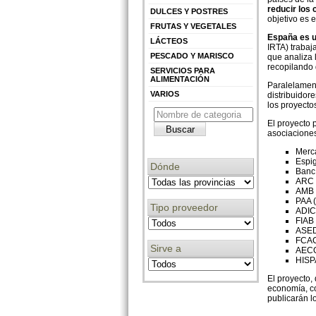
reducir los 
DULCES Y POSTRES
objetivo es 
FRUTAS Y VEGETALES
España es u
LÁCTEOS
IRTA) trabaj
PESCADO Y MARISCO
que analiza 
recopilando 
SERVICIOS PARA
ALIMENTACIÓN
Paralelament
VARIOS
distribuidor
los proyecto
El proyecto 
asociacione
Merc
Espi
Dónde
Banc
ARC 
AMB 
PAA (
Tipo proveedor
ADIC
FIAB 
ASED
FCAC
Sirve a
AECOC
HISP
El proyecto,
economía, co
publicarán l