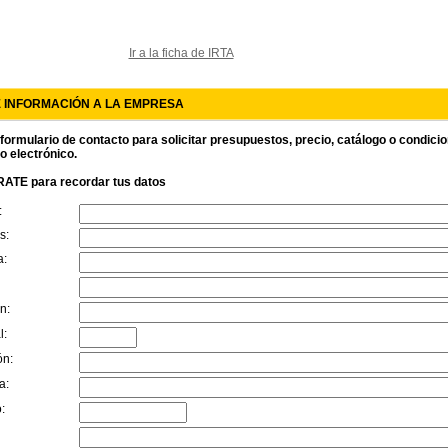
Ir a la ficha de IRTA
E INFORMACIÓN A LA EMPRESA
 formulario de contacto para solicitar presupuestos, precio, catálogo o condici
o electrónico.
ATE para recordar tus datos
:
s:
a:
n:
l:
ón:
a:
: