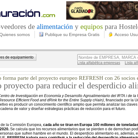
roveedores de
alimentación
y
equipos
para Hostel
Quienes somos
Publique su Empresa Gratis
Acceso Usu
es de equipamiento
Lista alfabética empresas
Lista a
io forma parte del proyecto europeo REFRESH con 26 socios 
proyecto para reducir el desperdicio al
entro de Investigación en Economía y Desarrollo Agroalimentario del IRTA i de la
Resource Efficient Food and dRink for the Entire Supply cHain)
, financiado por la
etivo es producir un conocimiento científico amplio que permita analizar las claves
 cadena de valor y diseñar estrategias prácticas de reducción para el futuro.
s de la Comisión Europea,
cada año se tiran en Europa 100 millones de toneladas 
 2020.
Se calcula que los recursos alimentarios que se pierden o de derrochan podr
personas que sufren hambre en el mundo. El desperdicio alimentario es, además, el
 UE .
REFRESH trabaja para contribuir a la reducción del desperdicio alimentari