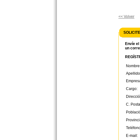
<< Volver
SOLICIT
Envíe el
un corre
REGÍSTR
Nombre
Apellido
Empres
Cargo:
Direcció
C. Posta
Poblaci
Provinci
Teléfono
E-mail: