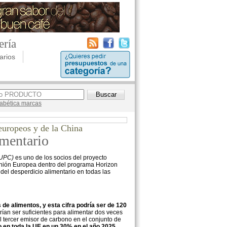
ería
arios
lfabética marcas
europeos y de la China
imentario
 UPC)
es uno de los socios del proyecto
 Unión Europea dentro del programa Horizon
 del desperdicio alimentario en todas las
de alimentos, y esta cifra podría ser de 120
ían ser suficientes para alimentar dos veces
 tercer emisor de carbono en el conjunto de
o en toda la UE en un 30% en el año 2025,