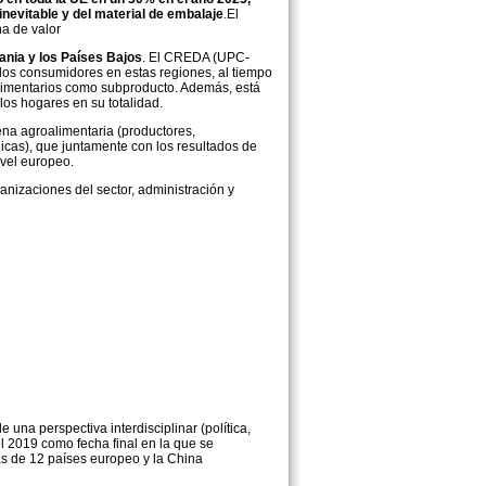
inevitable y del material de embalaje
.El
na de valor
ania y los Países Bajos
. El CREDA (UPC-
e los consumidores en estas regiones, al tiempo
alimentarios como subproducto. Además, está
os hogares en su totalidad.
ena agroalimentaria (productores,
licas), que juntamente con los resultados de
ivel europeo.
anizaciones del sector, administración y
una perspectiva interdisciplinar (política,
l 2019 como fecha final en la que se
as de 12 países europeo y la China