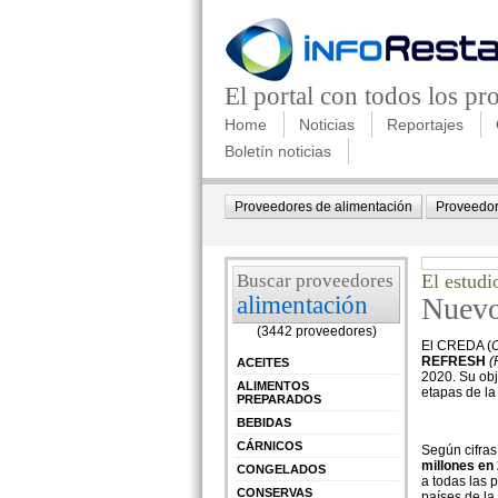
El portal con todos los p
Home
Noticias
Reportajes
Boletín noticias
Proveedores de alimentación
Proveedor
Buscar proveedores
El estud
alimentación
Nuevo 
(3442 proveedores)
El CREDA (
C
REFRESH
(
ACEITES
2020. Su obj
ALIMENTOS
etapas de la
PREPARADOS
BEBIDAS
CÁRNICOS
Según cifra
millones en
CONGELADOS
a todas las 
CONSERVAS
países de la