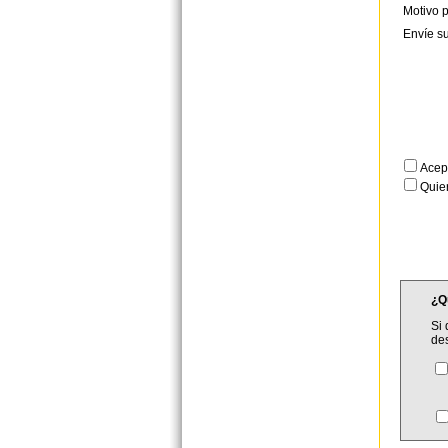
Motivo p
Envíe s
Acep
Quier
¿Q
Si 
de
C