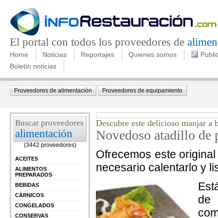
El portal con todos los proveedores de
alimen
Home
Noticias
Reportajes
Quienes somos
Publi
Boletín noticias
Proveedores de alimentación
Proveedores de equipamiento
Buscar proveedores
Descubre este delicioso manjar a 
alimentación
Novedoso atadillo de 
(3442 proveedores)
Ofrecemos este original
ACEITES
necesario calentarlo y li
ALIMENTOS
PREPARADOS
Est
BEBIDAS
CÁRNICOS
de 
CONGELADOS
com
CONSERVAS