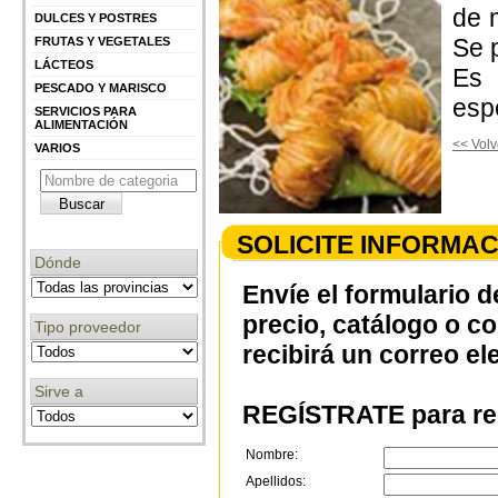
de m
DULCES Y POSTRES
Se 
FRUTAS Y VEGETALES
LÁCTEOS
Es 
PESCADO Y MARISCO
esp
SERVICIOS PARA
ALIMENTACIÓN
<< Volv
VARIOS
SOLICITE INFORMAC
Dónde
Envíe el formulario d
precio, catálogo o c
Tipo proveedor
recibirá un correo el
Sirve a
REGÍSTRATE para rec
Nombre:
Apellidos: