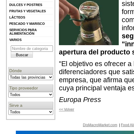
sist
DULCES Y POSTRES
form
FRUTAS Y VEGETALES
LÁCTEOS
come
PESCADO Y MARISCO
inf
SERVICIOS PARA
ALIMENTACIÓN
seg
VARIOS
"in
apertura del producto 
"El objetivo es ofrecer 
diferenciadores que sat
Dónde
empresa, que afirma que
cuya principal ventaja 
Tipo proveedor
Europa Press
Sirve a
<< Volver
DisMacroMarket.com
|
Food Al