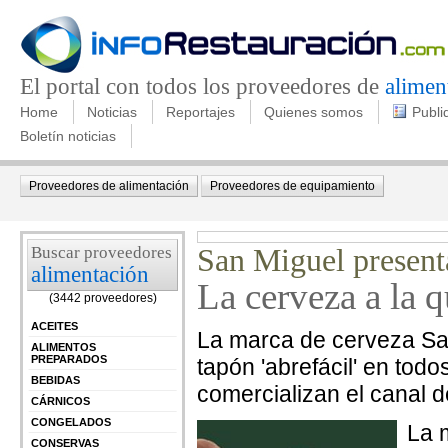
El portal con todos los proveedores de
alimen
Home
Noticias
Reportajes
Quienes somos
Publi
Boletín noticias
Proveedores de alimentación
Proveedores de equipamiento
Buscar proveedores
San Miguel presenta
alimentación
La cerveza a la q
(3442 proveedores)
ACEITES
La marca de cerveza Sa
ALIMENTOS
PREPARADOS
tapón 'abrefácil' en todo
BEBIDAS
comercializan el canal de
CÁRNICOS
CONGELADOS
La 
CONSERVAS