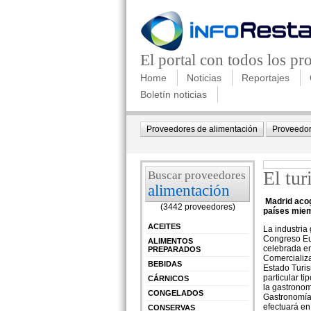
El portal con todos los p
Home
Noticias
Reportajes
Boletín noticias
Proveedores de alimentación
Proveedor
El tu
Buscar proveedores
alimentación
Madrid acog
(3442 proveedores)
países miem
ACEITES
La industria
Congreso Eur
ALIMENTOS
celebrada en
PREPARADOS
Comercializa
BEBIDAS
Estado Turis
particular t
CÁRNICOS
la gastronom
CONGELADOS
Gastronomía 
efectuará en
CONSERVAS