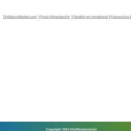
DisMacroMarket.com
|
Food Alimentación
|
Gestión en Hostelería
|
Franquicias 
Copyright 2013 InfoRestauración