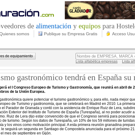
roveedores de
alimentación
y
equipos
para Hostel
Quienes somos
Publique su Empresa Gratis
Acceso Usu
es de equipamiento
Lista alfabética empresas
Lista a
rismo gastronómico tendrá en España su 
erá el I Congreso Europeo de Turismo y Gastronomía, que reunirá en abril de 20
bros de la Unión Europea.
 gastronómica quiere potenciar el turismo gastronómico y, para ello, nada mejor que
opeo de Turismo y gastronomía, que se celebrará en Madrid en 2010. La primera 
 el Parador de Granada y contó con la asistencia de Enrique Ruiz de Lera, subdir
ción Exterior del Instituto de Turismo de España (Turespaña), al no poder acudir 
mo. Ruiz de Lera dijo estar convencido de que el Congreso servirá para posiciona
ipo de turismo. Según los datos de Turespaña, un 10% de los 59 millones de turista
ía y los vinos como motivación principal. A esta primera reunión granadina prepar
le seguirá un segunda en Santiago de Compostela anunciada para el próximo 21 de 
 el mes de septiembre en Gijón.