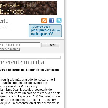
ería
arios
lfabética marcas
referente mundial
10 a expertos del sector de los veintisiete
 reunir a lo más granado del sector en el I
reunión preparatoria del evento fue
ector general de Promoción y
a la misma Joan Mesquida, secretario de
r a España como un país de referencia en este
s que visitaron España en 2007 lo hicieron con
atoria del I Congreso Europeo de Turismo y
julio. La presentación oficial del evento se