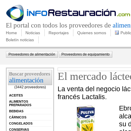
El portal con todos los proveedores de
alimen
Home
Noticias
Reportajes
Quienes somos
Publi
Boletín noticias
Proveedores de alimentación
Proveedores de equipamiento
El mercado lácte
Buscar proveedores
alimentación
(3442 proveedores)
La venta del negocio lác
francés Lactalis.
ACEITES
ALIMENTOS
PREPARADOS
Ebr
BEBIDAS
alc
CÁRNICOS
su 
CONGELADOS
CONSERVAS