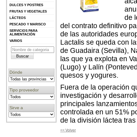
alc
DULCES Y POSTRES
anu
FRUTAS Y VEGETALES
de 
LÁCTEOS
del contrato definitivo 
PESCADO Y MARISCO
SERVICIOS PARA
de las autoridades euro
ALIMENTACIÓN
Lactalis se queda con l
VARIOS
de Guadaira (Sevilla), N
las que ya explota en Val
(Lugo) y Lalín (Ponteved
Dónde
quesos y yogures.
Fuera de la operación q
Tipo proveedor
investigación y desarrol
principales lanzamientos
Sirve a
controlada en un 51% po
de la división láctea tras
<< Volver