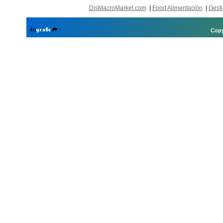
DisMacroMarket.com
|
Food Alimentación
|
Gesti
Copy