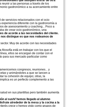
 profesionales que busquen entrar de otra
s reunir a las personas a través de los
rimonio gastronómico a su acercamiento entre
d de servicios relacionados con el ocio
 experiencia diferente con la gastronomía a
cios de asesoramiento y coaching... Poco a
taba de crear ocio gastronómico, una
s de acorde a las necesidades del cliente.
 nos distingue es que nos rodeamos de
 sector. Muy de acorde con las necesidades
filosofía está en trabajar con los que el
línea, ellos se encargan de contar con el
nto para sus mercado particular como
 amenicemos congresos, reuniones... y
cetas y animándoles a que se lancen a
ar la cohesión de equipo; otras, la
a implica es un perfecto complemento a las
 salud en sus plantillas pero también aumenta
ación al sushi’ hemos llegado al alumno
isfrute alrededor de la mesa y la cocina a la
interés crece y hemos visto como grupos de