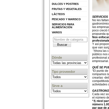
DULCES Y POSTRES
FRUTAS Y VEGETALES
LÁCTEOS
SERVICIOS
PESCADO Y MARISCO
No les falta
gastronómico
SERVICIOS PARA
las empresas
ALIMENTACIÓN
poco creció 
VARIOS
propuesta qu
Nos enfocam
profesional
Y así propon
que van surg
“Ahora las c
público nos 
Dónde
profesional 
empresarial.
QUÉ SE P
“El punto de
Tipo proveedor
rompamos la
crearlas -de
competitivid
actividades 
Sirve a
GASTRONO
Cada vez son
el número d
“A nivel par
número 1.000
par que de 