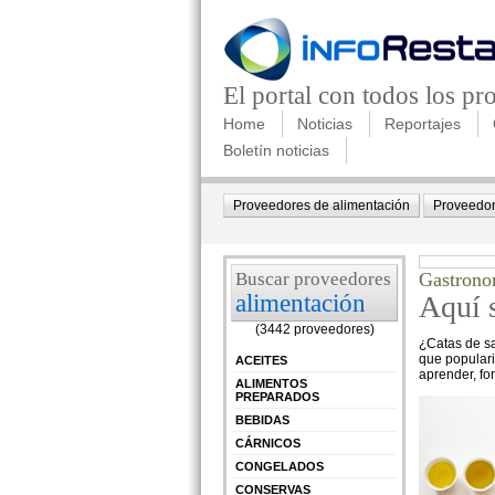
El portal con todos los p
Home
Noticias
Reportajes
Boletín noticias
Proveedores de alimentación
Proveedor
Buscar proveedores
Gastronom
alimentación
Aquí s
(3442 proveedores)
¿Catas de sa
que populari
ACEITES
aprender, for
ALIMENTOS
PREPARADOS
BEBIDAS
CÁRNICOS
CONGELADOS
CONSERVAS