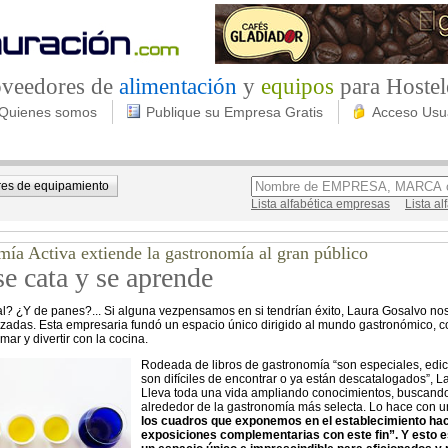
roveedores de
alimentación
y
equipos
para Hostel
Quienes somos
Publique su Empresa Gratis
Acceso Usu
es de equipamiento
Lista alfabética empresas
Lista a
ía Activa extiende la gastronomía al gran público
e cata y se aprende
l? ¿Y de panes?... Si alguna vezpensamos en si tendrían éxito, Laura Gosalvo no
zadas. Esta empresaria fundó un espacio único dirigido al mundo gastronómico, con
mar y divertir con la cocina.
Rodeada de libros de gastronomía “son especiales, edi
son difíciles de encontrar o ya están descatalogados”,
Lleva toda una vida ampliando conocimientos, buscando
alrededor de la gastronomía más selecta. Lo hace con un 
los cuadros que exponemos en el establecimiento ha
exposiciones complementarias con este fin”. Y esto e