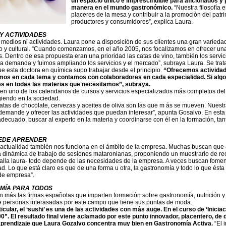
un espacio único e imprescindible para aficionados y
manera en el mundo gastronómico.
“Nuestra filosofía e
placeres de la mesa y contribuir a la promoción del pat
productores y consumidores”, explica Laura.
 Y ACTIVIDADES
n medios ni actividades. Laura pone a disposición de sus clientes una gran varieda
 y cultural. “Cuando comenzamos, en el año 2005, nos focalizamos en ofrecer una
. Dentro de esa propuesta eran una prioridad las catas de vino, también los servi
la demanda y fuimos ampliando los servicios y el mercado”, subraya Laura. Se tra
e esta doctora en química supo trabajar desde el principio.
“Ofrecemos actividade
os en cada tema y contamos con colaboradores en cada especialidad. Si algo
es en todas las materias que necesitamos”, subraya.
en uno de los calendarios de cursos y servicios especializados más completos del
iendo en la sociedad.
atas de chocolate, cervezas y aceites de oliva son las que m ás se mueven. Nuestra 
demande y ofrecer las actividades que puedan interesar”, apunta Gosalvo. En esta 
adecuado, buscar al experto en la materia y coordinarse con él en la formación, ta
UEDE APRENDER
 actualidad también nos funciona en el ámbito de la empresa. Muchas buscan que
 dinámica de trabajo de sesiones mataronianas, proponiendo un muestrario de re
talla laura- todo depende de las necesidades de la empresa. A veces buscan foment
ad. Lo que está claro es que de una forma u otra, la gastronomía y todo lo que ést
de empresa”.
MÍA PARA TODOS
 más las firmas españolas que imparten formación sobre gastronomía, nutrición y
e personas interasadas por este campo que tiene sus puntas de moda.
ticular, el ‘sushi’ es una de las actividades con más auge. En el curso de ‘Inici
”. El resultado final viene aclamado por este punto innovador, placentero, de d
aprendizaje que Laura Gozalvo concentra muy bien en Gastronomía Activa.
“El 