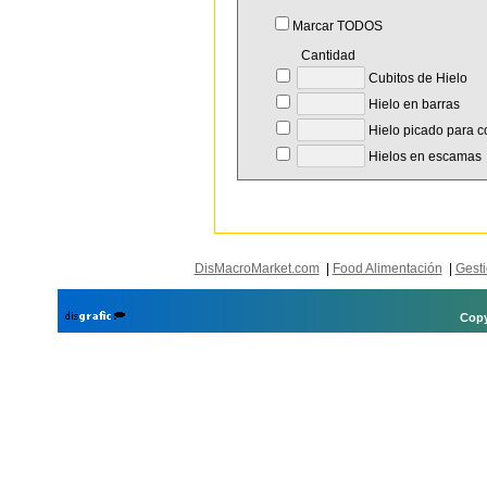
Marcar TODOS
Cantidad
Cubitos de Hielo
Hielo en barras
Hielo picado para co
Hielos en escamas
DisMacroMarket.com
|
Food Alimentación
|
Gesti
Copy