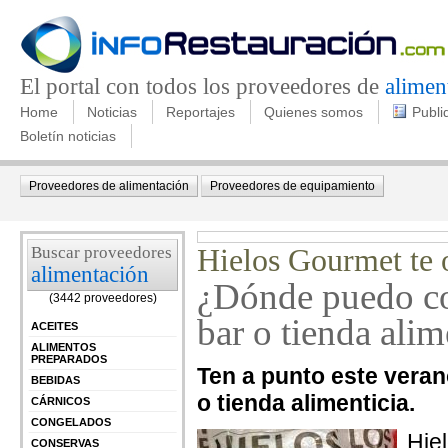
El portal con todos los proveedores de
alimen
Home
Noticias
Reportajes
Quienes somos
Publi
Boletín noticias
Proveedores de alimentación
Proveedores de equipamiento
Buscar proveedores
Hielos Gourmet te o
alimentación
¿Dónde puedo com
(3442 proveedores)
bar o tienda alim
ACEITES
ALIMENTOS
PREPARADOS
Ten a punto este veran
BEBIDAS
o tienda alimenticia.
CÁRNICOS
CONGELADOS
Hie
CONSERVAS