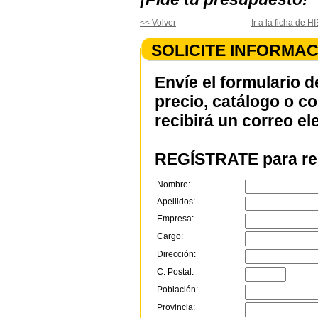
<< Volver
Ir a la ficha d
SOLICITE INFORMAC
Envíe el formulario d
precio, catálogo o c
recibirá un correo el
REGÍSTRATE para rec
Nombre:
Apellidos:
Empresa:
Cargo:
Dirección:
C. Postal:
Población:
Provincia: