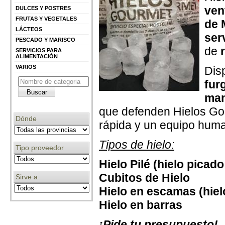
ven
DULCES Y POSTRES
FRUTAS Y VEGETALES
de 
LÁCTEOS
s
er
PESCADO Y MARISCO
de
SERVICIOS PARA
ALIMENTACIÓN
VARIOS
Dis
fur
man
que defenden Hielos Gou
Dónde
rápida y un equipo huma
Tipos de hielo:
Tipo proveedor
Hielo Pilé (hielo picado
Cubitos de Hielo
Sirve a
Hielo en escamas (hielo
Hielo en barras
¡Pide tu presupuesto!