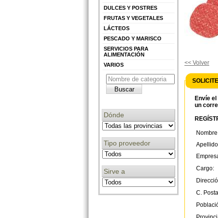
DULCES Y POSTRES
FRUTAS Y VEGETALES
LÁCTEOS
PESCADO Y MARISCO
SERVICIOS PARA
ALIMENTACIÓN
<< Volver
VARIOS
SOLICIT
Envíe el
un corre
Dónde
REGÍSTR
Nombre
Tipo proveedor
Apellido
Empres
Cargo:
Sirve a
Direcció
C. Posta
Poblaci
Provinci