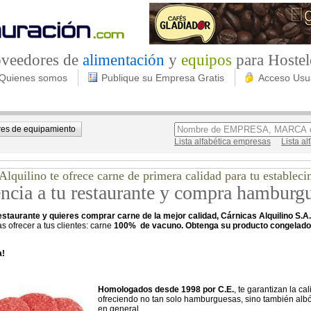
roveedores de
alimentación
y
equipos
para Hostel
Quienes somos
Publique su Empresa Gratis
Acceso Usu
es de equipamiento
Lista alfabética empresas
Lista a
Alquilino te ofrece carne de primera calidad para tu estableci
encia a tu restaurante y compra hambur
estaurante y quieres comprar carne de la mejor calidad, Cárnicas Alquilino S.A.
s ofrecer a tus clientes: carne
100% de vacuno. Obtenga su producto congelado p
a!
Homologados desde 1998 por C.E.
, te garantizan la c
ofreciendo no tan solo hamburguesas, sino también al
en general.