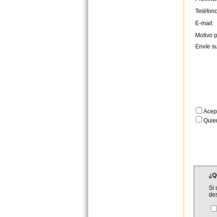
Teléfono
E-mail:
Motivo p
Envíe s
Acep
Quier
¿Q
Si 
de