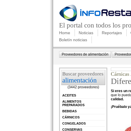
El portal con todos los p
Home
Noticias
Reportajes
Boletín noticias
Proveedores de alimentación
Proveedor
Buscar proveedores
Cárnicas 
alimentación
Difer
(3442 proveedores)
Si eres un r
que lo pueda
ACEITES
calidad.
ALIMENTOS
PREPARADOS
¡Pruébalo y
BEBIDAS
CÁRNICOS
CONGELADOS
CONSERVAS