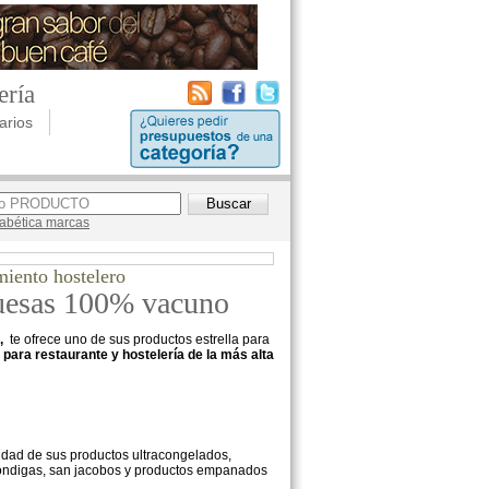
ería
arios
lfabética marcas
miento hostelero
guesas 100% vacuno
,
te ofrece uno de sus productos estrella para
ara restaurante y hostelería de la más alta
alidad de sus productos ultracongelados,
bóndigas, san jacobos y productos empanados