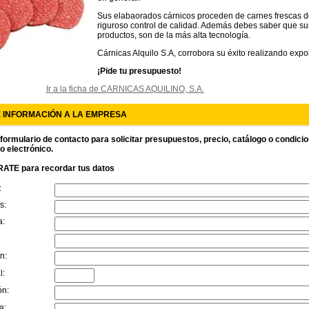
Sus elabaorados cárnicos proceden de carnes frescas 
riguroso control de calidad. Además debes saber que su
productos, son de la más alta tecnología.
Cárnicas Alquilo S.A, corrobora su éxito realizando expor
¡Pide tu presupuesto!
Ir a la ficha de CARNICAS AQUILINO, S.A.
E INFORMACIÓN A LA EMPRESA
 formulario de contacto para solicitar presupuestos, precio, catálogo o condici
o electrónico.
ATE para recordar tus datos
:
s:
a:
n:
l:
ón:
a: