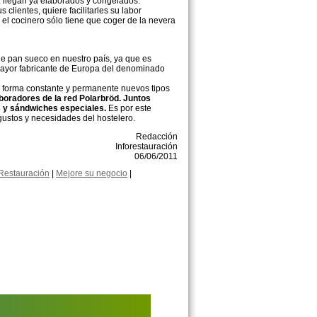
: llegan ya elaborados y congelados.
lientes, quiere facilitarles su labor
el cocinero sólo tiene que coger de la nevera
de pan sueco en nuestro país, ya que es
mayor fabricante de Europa del denominado
de forma constante y permanente nuevos tipos
boradores de la red Polarbröd. Juntos
os y sándwiches especiales.
Es por este
gustos y necesidades del hostelero.
Redacción
Inforestauración
06/06/2011
Restauración
|
Mejore su negocio
|