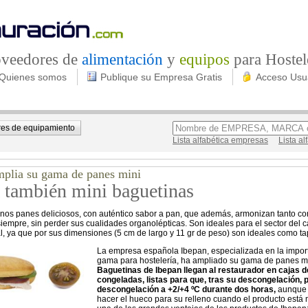
roveedores de
alimentación
y
equipos
para Hostel
Quienes somos
Publique su Empresa Gratis
Acceso Usu
es de equipamiento
Lista alfabética empresas
Lista a
mplia su gama de panes mini
 también mini baguetinas
unos panes deliciosos, con auténtico sabor a pan, que además, armonizan tanto con
 siempre, sin perder sus cualidades organolépticas. Son ideales para el sector del c
, ya que por sus dimensiones (5 cm de largo y 11 gr de peso) son ideales como tap
La empresa española Ibepan, especializada en la import
gama para hostelería, ha ampliado su gama de panes mi
Baguetinas de Ibepan llegan al restaurador en cajas d
congeladas, listas para que, tras su descongelación
descongelación a +2/+4 ºC durante dos horas,
aunque 
hacer el hueco para su relleno cuando el producto está