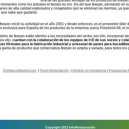
una de las grandes ventajas de los productos de Ibepan
 momentos como los actuales el tiempo es oro. De ahí que Ibepan, pensando en sus c
anes de alta calidad elaborados y congelados (así se eliminan las mermas, ya que 
 que sabe que gastará).
bepan inició su actividad en el año 2001 y desde entonces, es el proveedor líder 
n exclusiva para España de los productos de la empresa sueca Polarbröd AB, el 
bles de Ibepan están atentos a las necesidades del sector, por ello, incorporan 
ra ello,
cuentan con la colaboración de los equipos de I+D de sus socios y cola
as fórmulas para la fabricación industrial y artesanal de panes para bocadill
a gama de productos que comercializa Ibepan es amplia y variada, para todos los 
DisMacroMarket.com
|
Food Alimentación
|
Gestión en Hostelería
|
Franquicias 
Copyright 2013 InfoRestauración