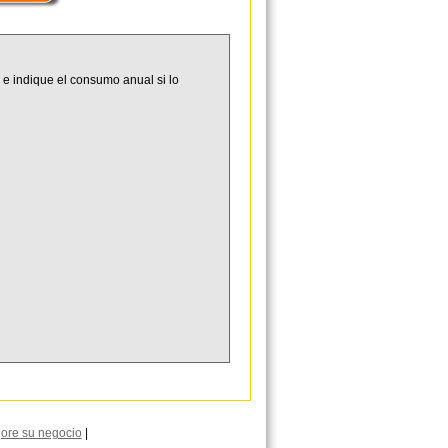
 e indique el consumo anual si lo
ore su negocio
|