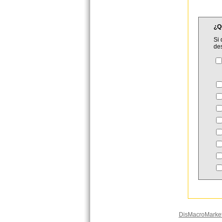
¿Q
Si 
de
C
DisMacroMarke