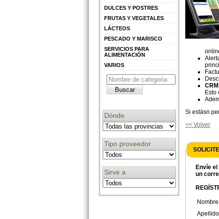
DULCES Y POSTRES
FRUTAS Y VEGETALES
LÁCTEOS
PESCADO Y MARISCO
SERVICIOS PARA
onlin
ALIMENTACIÓN
Alert
princ
VARIOS
Factu
Descu
CRM 
Esto 
Ademá
Si estásn pe
Dónde
<< Volver
Tipo proveedor
SOLICIT
Envíe el
Sirve a
un corre
REGÍSTR
Nombre
Apellido