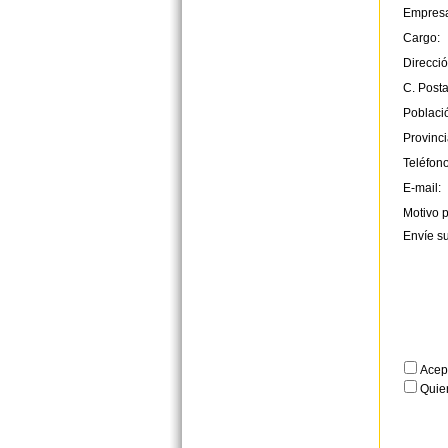
Empres
Cargo:
Direcció
C. Posta
Poblaci
Provinci
Teléfono
E-mail:
Motivo p
Envíe s
Acep
Quier