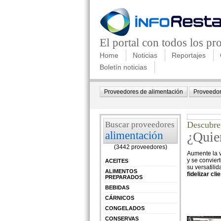
El portal con todos los p
Home
Noticias
Reportajes
Boletín noticias
Proveedores de alimentación
Proveedor
Buscar proveedores
Descubre
alimentación
¿Quie
(3442 proveedores)
Aumente la v
y se convier
ACEITES
su versatili
ALIMENTOS
fidelizar cl
PREPARADOS
BEBIDAS
CÁRNICOS
CONGELADOS
CONSERVAS