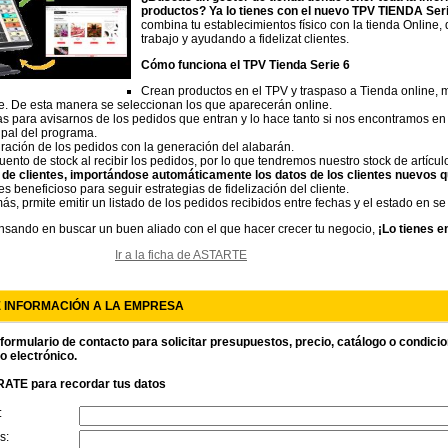
productos? Ya lo tienes con el nuevo TPV TIENDA Seri
combina tu establecimientos físico con la tienda Online, 
trabajo y ayudando a fidelizat clientes.
Cómo funciona el TPV Tienda Serie 6
Crean productos en el TPV y traspaso a Tienda online, 
e. De esta manera se seleccionan los que aparecerán online.
as para avisarnos de los pedidos que entran y lo hace tanto si nos encontramos e
ipal del programa.
ración de los pedidos con la generación del alabarán.
ento de stock al recibir los pedidos, por lo que tendremos nuestro stock de artícul
de clientes, importándose automáticamente los datos de los clientes nuevos q
es beneficioso para seguir estrategias de fidelización del cliente.
s, prmite emitir un listado de los pedidos recibidos entre fechas y el estado en s
nsando en buscar un buen aliado con el que hacer crecer tu negocio,
¡Lo tienes e
Ir a la ficha de ASTARTE
E INFORMACIÓN A LA EMPRESA
 formulario de contacto para solicitar presupuestos, precio, catálogo o condici
o electrónico.
ATE para recordar tus datos
:
s: