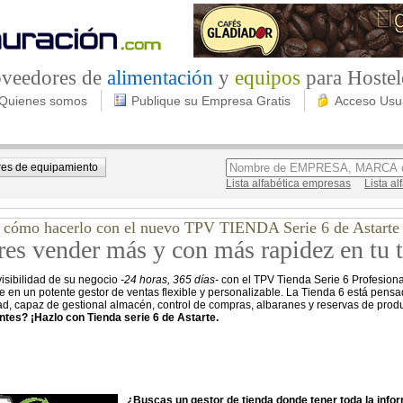
roveedores de
alimentación
y
equipos
para Hostel
Quienes somos
Publique su Empresa Gratis
Acceso Usu
es de equipamiento
Lista alfabética empresas
Lista a
 cómo hacerlo con el nuevo TPV TIENDA Serie 6 de Astarte
res vender más y con más rapidez en tu 
isibilidad de su negocio
-24 horas, 365 días-
con el TPV Tienda Serie 6 Profesional
te en un potente gestor de ventas flexible y personalizable. La Tienda 6 está pens
dad, capaz de gestional almacén, control de compras, albaranes y reservas de produ
ientes? ¡Hazlo con Tienda serie 6 de Astarte.
¿Buscas un gestor de tienda donde tener toda la inform