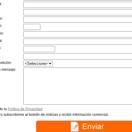
a:
n:
l:
ón:
a:
:
etición:
u mensaje:
to la
Política de Privacidad
o subscribirme al boletín de notícias y recibir información comercial.