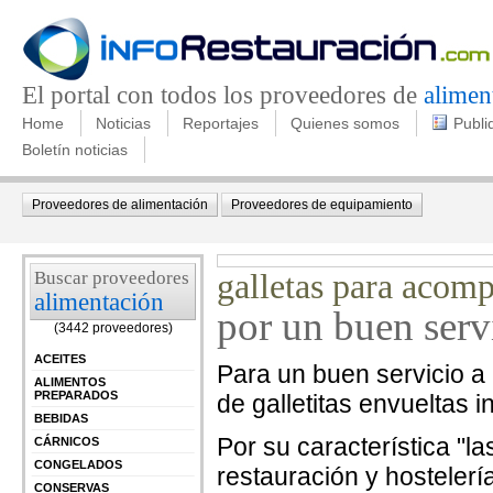
El portal con todos los proveedores de
alimen
Home
Noticias
Reportajes
Quienes somos
Publi
Boletín noticias
Proveedores de alimentación
Proveedores de equipamiento
Buscar proveedores
galletas para acompa
alimentación
por un buen s
(3442 proveedores)
ACEITES
Para un buen servicio a l
ALIMENTOS
PREPARADOS
de galletitas envueltas 
BEBIDAS
Por su característica "la
CÁRNICOS
CONGELADOS
restauración y hostelerí
CONSERVAS