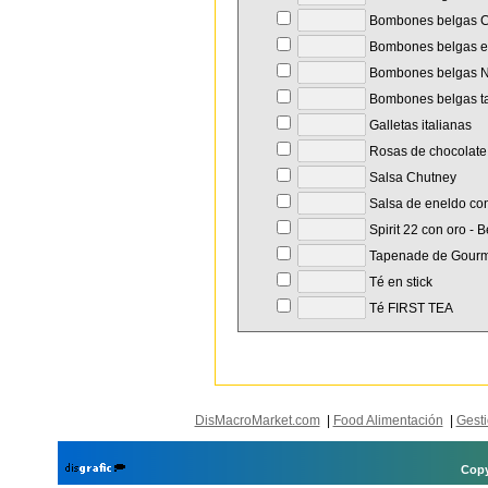
Bombones belgas
Bombones belgas en
Bombones belgas No
Bombones belgas t
Galletas italianas
Rosas de chocolate
Salsa Chutney
Salsa de eneldo co
Spirit 22 con oro - B
Tapenade de Gourm
Té en stick
Té FIRST TEA
DisMacroMarket.com
|
Food Alimentación
|
Gesti
Copy