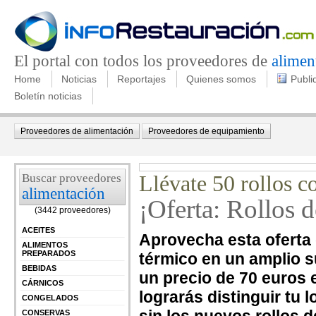
El portal con todos los proveedores de
alimen
Home
Noticias
Reportajes
Quienes somos
Publi
Boletín noticias
Proveedores de alimentación
Proveedores de equipamiento
Buscar proveedores
Llévate 50 rollos 
alimentación
¡Oferta: Rollos d
(3442 proveedores)
ACEITES
Aprovecha esta oferta d
ALIMENTOS
PREPARADOS
térmico en un amplio su
BEBIDAS
un precio de 70 euros 
CÁRNICOS
lograrás distinguir tu 
CONGELADOS
CONSERVAS