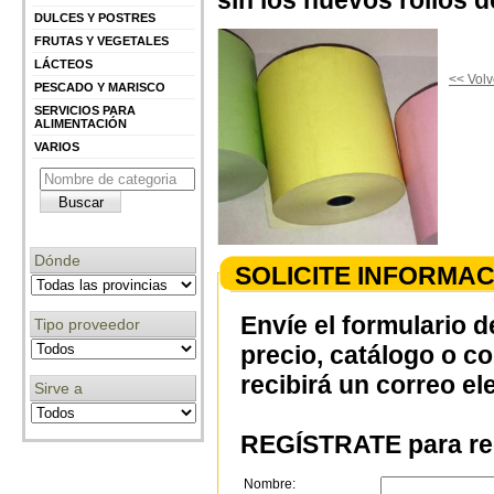
sin los nuevos rollos 
DULCES Y POSTRES
FRUTAS Y VEGETALES
LÁCTEOS
<< Volv
PESCADO Y MARISCO
SERVICIOS PARA
ALIMENTACIÓN
VARIOS
Dónde
SOLICITE INFORMAC
Envíe el formulario d
Tipo proveedor
precio, catálogo o c
recibirá un correo el
Sirve a
REGÍSTRATE para rec
Nombre: