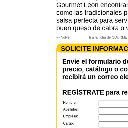
Gourmet Leon encontrará
como las tradicionales p
salsa perfecta para serv
buen queso de cabra o v
<< Volver
Ir a la ficha de GOUR
SOLICITE INFORMAC
Envíe el formulario d
precio, catálogo o c
recibirá un correo el
REGÍSTRATE para rec
Nombre:
Apellidos:
Empresa:
Cargo: