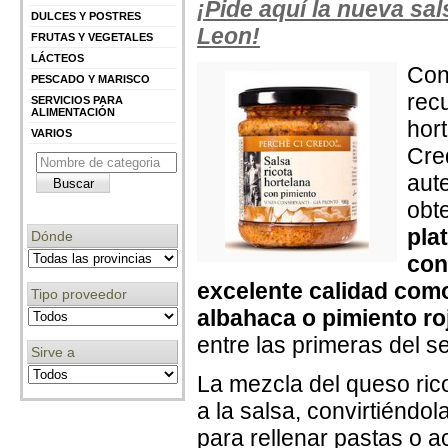
¡Pide aquí la nueva sal
DULCES Y POSTRES
Leon!
FRUTAS Y VEGETALES
LÁCTEOS
Con
PESCADO Y MARISCO
rec
SERVICIOS PARA
ALIMENTACIÓN
hor
VARIOS
Cre
aute
obt
pla
Dónde
con
excelente calidad como
Tipo proveedor
albahaca o pimiento ro
entre las primeras del se
Sirve a
La mezcla del queso ric
a la salsa, convirtiéndo
para rellenar pastas o 