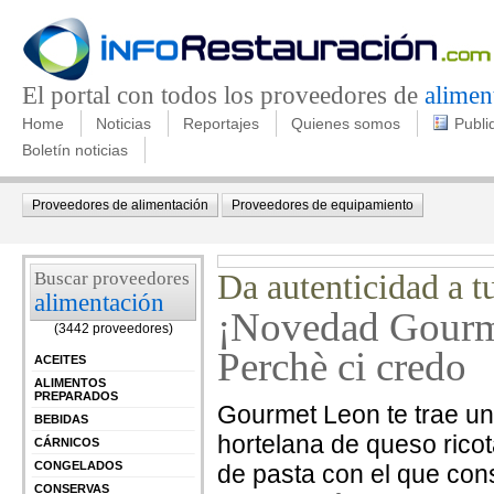
El portal con todos los proveedores de
alimen
Home
Noticias
Reportajes
Quienes somos
Publi
Boletín noticias
Proveedores de alimentación
Proveedores de equipamiento
Buscar proveedores
Da autenticidad a tu
alimentación
¡Novedad Gourme
(3442 proveedores)
Perchè ci credo
ACEITES
ALIMENTOS
PREPARADOS
Gourmet Leon te trae una
BEBIDAS
hortelana de queso ricot
CÁRNICOS
CONGELADOS
de pasta con el que cons
CONSERVAS