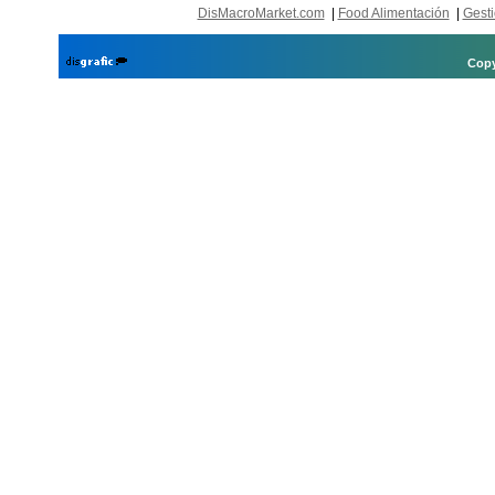
DisMacroMarket.com
|
Food Alimentación
|
Gesti
Copy