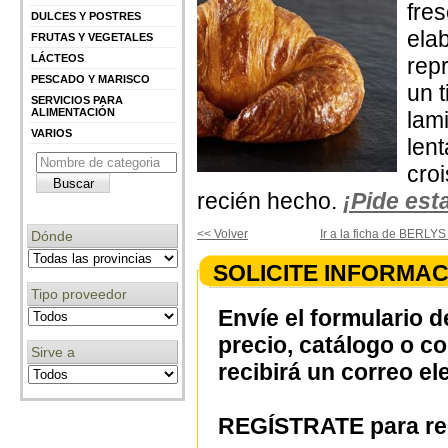
fre
DULCES Y POSTRES
ela
FRUTAS Y VEGETALES
LÁCTEOS
rep
PESCADO Y MARISCO
un t
SERVICIOS PARA
ALIMENTACIÓN
lam
VARIOS
len
cro
recién hecho.
¡Pide esta
<< Volver
Ir a la ficha de BERL
Dónde
SOLICITE INFORMAC
Tipo proveedor
Envíe el formulario d
precio, catálogo o c
Sirve a
recibirá un correo el
REGÍSTRATE para rec