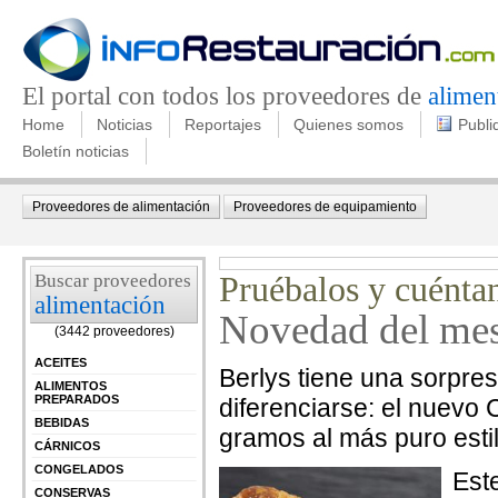
El portal con todos los proveedores de
alimen
Home
Noticias
Reportajes
Quienes somos
Publi
Boletín noticias
Proveedores de alimentación
Proveedores de equipamiento
Buscar proveedores
Pruébalos y cuénta
alimentación
Novedad del mes:
(3442 proveedores)
ACEITES
Berlys tiene una sorpre
ALIMENTOS
PREPARADOS
diferenciarse: el nuevo
BEBIDAS
gramos al más puro esti
CÁRNICOS
CONGELADOS
Est
CONSERVAS