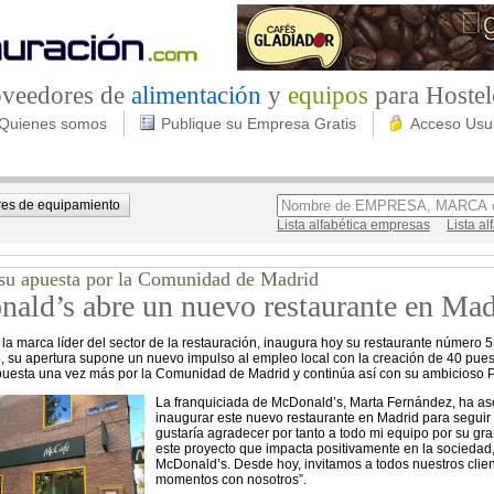
roveedores de
alimentación
y
equipos
para Hostel
Quienes somos
Publique su Empresa Gratis
Acceso Usu
es de equipamiento
Lista alfabética empresas
Lista a
 su apuesta por la Comunidad de Madrid
ald’s abre un nuevo restaurante en Mad
la marca líder del sector de la restauración, inaugura hoy su restaurante número 5
, su apertura supone un nuevo impulso al empleo local con la creación de 40 puest
uesta una vez más por la Comunidad de Madrid y continúa así con su ambicioso 
La franquiciada de McDonald’s, Marta Fernández, ha ase
inaugurar este nuevo restaurante en Madrid para seguir 
gustaría agradecer por tanto a todo mi equipo por su gr
este proyecto que impacta positivamente en la sociedad
McDonald’s. Desde hoy, invitamos a todos nuestros clie
momentos con nosotros”.