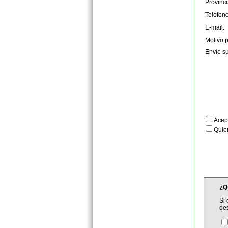
Provinci
Teléfono
E-mail:
Motivo p
Envíe s
Acep
Quier
¿Q
Si 
de