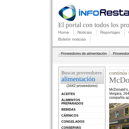
El portal con todos los p
Home
Noticias
Reportajes
Boletín noticias
Proveedores de alimentación
Proveedor
Buscar proveedores
continúa
alimentación
McDon
(3442 proveedores)
McDonald’s, 
Vergara, 264
ACEITES
compañía ap
ALIMENTOS
PREPARADOS
BEBIDAS
CÁRNICOS
CONGELADOS
CONSERVAS