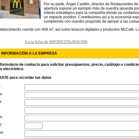
Por su parte, Ángel Castillo, director de Restaurantes 
apertura supone un ejemplo más de nuestra apuesta po
interés estratégico para la compañía donde ya contamo
un impacto positivo. Contribuimos así a la economía es
cumpliendo con nuestro propósito de apoyar a las com
ablecimiento cuenta con 406 m², así como kioscos digitales y productos McCafé. La
Ir a la ficha de INFORESTAURACIÓN
E INFORMACIÓN A LA EMPRESA
 formulario de contacto para solicitar presupuestos, precio, catálogo o condici
o electrónico.
ATE para recordar tus datos
:
s:
a:
n:
l:
ón: