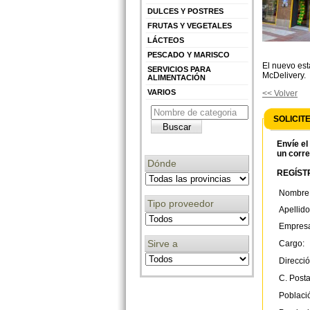
DULCES Y POSTRES
FRUTAS Y VEGETALES
LÁCTEOS
PESCADO Y MARISCO
El nuevo est
SERVICIOS PARA
McDelivery.
ALIMENTACIÓN
VARIOS
<< Volver
SOLICIT
Envíe el
un corre
Dónde
REGÍSTR
Nombre
Tipo proveedor
Apellido
Empres
Sirve a
Cargo:
Direcció
C. Posta
Poblaci