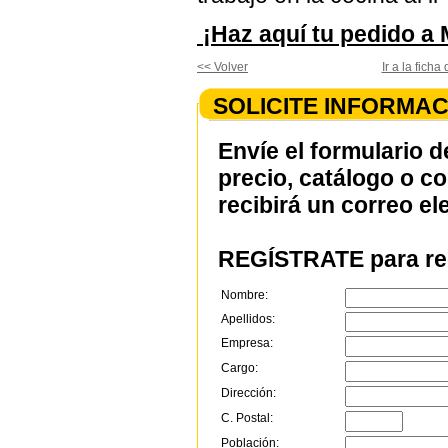
¡Haz aquí tu pedido a
<< Volver
Ir a la fic
SOLICITE INFORMAC
Envíe el formulario d
precio, catálogo o c
recibirá un correo el
REGÍSTRATE para rec
Nombre:
Apellidos:
Empresa:
Cargo:
Dirección:
C. Postal:
Población: