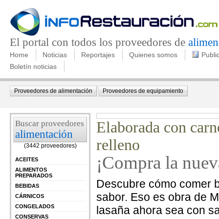
El portal con todos los proveedores de
alimen
Home
Noticias
Reportajes
Quienes somos
Publi
Boletín noticias
Proveedores de alimentación
Proveedores de equipamiento
Buscar proveedores
Elaborada con carne
alimentación
relleno
(3442 proveedores)
¡Compra la nuev
ACEITES
ALIMENTOS
PREPARADOS
Descubre cómo comer bie
BEBIDAS
sabor. Eso es obra de M
CÁRNICOS
CONGELADOS
lasaña ahora sea con sa
CONSERVAS