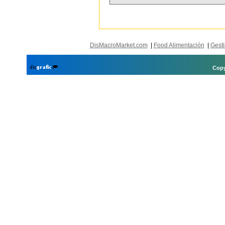
DisMacroMarket.com
|
Food Alimentación
|
Gesti
Copy