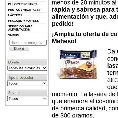
menos de 20 minutos al 
DULCES Y POSTRES
rápida y sabrosa para 
FRUTAS Y VEGETALES
alimentación y que, ade
LÁCTEOS
PESCADO Y MARISCO
pedido!
SERVICIOS PARA
ALIMENTACIÓN
¡Amplia tu oferta de c
VARIOS
Maheso!
Da 
con
Dónde
las
ter
Tipo proveedor
atr
que
Sirve a
momento. La lasaña de 
que enamora al cosumido
de primerca calidad, co
de 300 gramos.