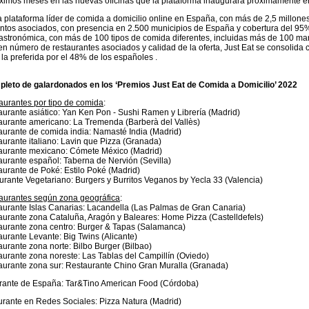
óximos meses en las nuevas oficinas que la plataforma inaugurará próximamente en
la plataforma líder de comida a domicilio online en España, con más de 2,5 millone
ntos asociados, con presencia en 2.500 municipios de España y cobertura del 95% d
gastronómica, con más de 100 tipos de comida diferentes, incluidas más de 100 mar
en número de restaurantes asociados y calidad de la oferta, Just Eat se consolida 
la preferida por el 48% de los españoles .
pleto de galardonados en los ‘Premios Just Eat de Comida a Domicilio’ 2022
aurantes por tipo de comida
:
aurante asiático: Yan Ken Pon - Sushi Ramen y Librería (Madrid)
aurante americano: La Tremenda (Barberà del Vallès)
aurante de comida india: Namasté India (Madrid)
aurante italiano: Lavin que Pizza (Granada)
taurante mexicano: Cómete México (Madrid)
aurante español: Taberna de Nervión (Sevilla)
aurante de Poké: Estilo Poké (Madrid)
aurante Vegetariano: Burgers y Burritos Veganos by Yecla 33 (Valencia)
taurantes según zona geográfica
:
aurante Islas Canarias: Lacandella (Las Palmas de Gran Canaria)
aurante zona Cataluña, Aragón y Baleares: Home Pizza (Castelldefels)
aurante zona centro: Burger & Tapas (Salamanca)
aurante Levante: Big Twins (Alicante)
aurante zona norte: Bilbo Burger (Bilbao)
aurante zona noreste: Las Tablas del Campillín (Oviedo)
aurante zona sur: Restaurante Chino Gran Muralla (Granada)
urante de España: Tar&Tino American Food (Córdoba)
rante en Redes Sociales: Pizza Natura (Madrid)