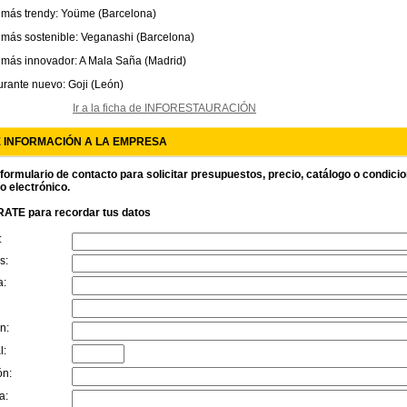
 más trendy: Yoüme (Barcelona)
 más sostenible: Veganashi (Barcelona)
 más innovador: A Mala Saña (Madrid)
rante nuevo: Goji (León)
Ir a la ficha de INFORESTAURACIÓN
E INFORMACIÓN A LA EMPRESA
 formulario de contacto para solicitar presupuestos, precio, catálogo o condici
o electrónico.
ATE para recordar tus datos
:
s:
a:
n:
l:
ón:
a: