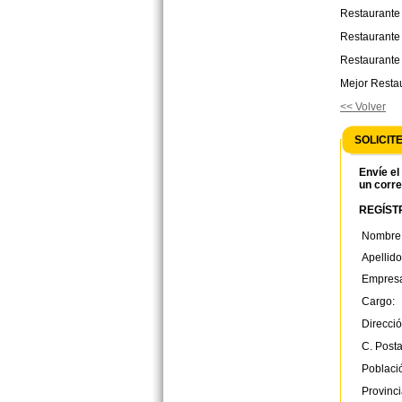
Restaurante
Restaurante
Restaurante
Mejor Restau
<< Volver
SOLICIT
Envíe el
un corre
REGÍSTR
Nombre
Apellido
Empres
Cargo:
Direcció
C. Posta
Poblaci
Provinci