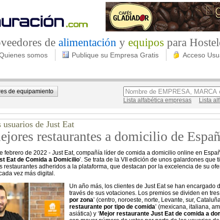
roveedores de
alimentación
y
equipos
para Hostel
Quienes somos
Publique su Empresa Gratis
Acceso Usu
es de equipamiento
Lista alfabética empresas
Lista a
 usuarios de Just Eat
ejores restaurantes a domicilio de Espa
e febrero de 2022 - Just Eat, compañía líder de comida a domicilio online en Esp
t Eat de Comida a Domicilio
’. Se trata de la VII edición de unos galardones que t
os restaurantes adheridos a la plataforma, que destacan por la excelencia de su ofer
ada vez más digital.
Un año más, los clientes de Just Eat se han encargado d
través de sus votaciones. Los premios se dividen en tres 
por zona
’ (centro, noroeste, norte, Levante, sur, Catalu
restaurante por tipo de comida
’ (mexicana, italiana, a
asiática) y ‘
Mejor restaurante Just Eat de comida a dom