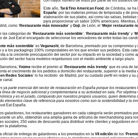
con mayor número de votos por parte de los usuarios de 
Este año,
Tar&Tino American Food
, de Córdoba, se ha l
España
’ por las materias primas de temporada y de prov
elaboración de sus platos, así como las salsas, bebidas
para proporcionar un sabor 100% americano. Mientras, l
drid, como ‘
Restaurante más innovador
’ y
Goji
, de León, el ‘
Mejor restaurante n
e las categorías de ‘
Restaurante más sostenible
’, ‘
Restaurante más trendy
’ y ‘
M
no de Just Eat el encargado de seleccionar los vencedores de entre todas las candi
nte más sostenible
’ es
Veganashi
, de Barcelona, premiado por su compromiso y 
 y a los packagings 100% compostables en los que envían sus pedidos. Esta categ
ta a la creciente preocupación del sector por su impacto en la sociedad y como ap
ación del sector hacia modelos respetuosos con el medio ambiente a largo plazo.
Barcelona,
Yoüme
recibe el premio al ‘
Restaurante más trendy
’ que es una de l
nta el crecimiento de los pedidos a domicilio del restaurante, superior a la media d
 en Redes Sociales
’ lo ha recibido de Madrid, por su cuidado perfil en redes y su
te canal.
 es ya parte esencial del sector de restauración en España porque los restaurantes
a línea de negocio adicional y complementaria a su actividad en sala. Por séptima v
onómica y es el jurado, compuesto por nuestros propios usuarios, quien determina 
do elementos clave de referencia para nosotros como son la sostenibilidad y la in
ust Eat España.
s galardones, los restaurantes ganadores en cada categoría serán premiados por J
urante un año, obtendrán una amplia gama de artículos de merchandising para los 
es sociales, 250 vales de descuento para distribuir entre clientes y seguidores e
en la plataforma.
 oficial de entrega de galardones a los premiados en la
VII edición
de los ‘
Premio