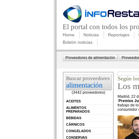
El portal con todos los p
Home
Noticias
Reportajes
Boletín noticias
Proveedores de alimentación
Proveedor
Buscar proveedores
Según los
alimentación
Los m
(3442 proveedores)
Madrid, 22 d
‘
Premios Jus
ACEITES
trabajo de l
ALIMENTOS
consumidor c
PREPARADOS
BEBIDAS
CÁRNICOS
CONGELADOS
CONSERVAS