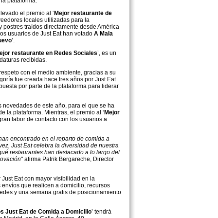
la plataforma.
levado el premio al ‘
Mejor restaurante de
eedores locales utilizadas para la
 y postres traídos directamente desde América
os usuarios de Just Eat han votado
A Mala
uevo
’.
ejor restaurante en Redes Sociales
’, es un
daturas recibidas.
respeto con el medio ambiente, gracias a su
oría fue creada hace tres años por Just Eat
uesta por parte de la plataforma para liderar
as novedades de este año, para el que se ha
e la plataforma. Mientras, el premio al ‘
Mejor
 gran labor de contacto con los usuarios a
 han encontrado en el reparto de comida a
ez, Just Eat celebra la diversidad de nuestra
qué restaurantes han destacado a lo largo del
novación
" afirma Patrik Bergareche, Director
ust Eat con mayor visibilidad en la
envíos que realicen a domicilio, recursos
n redes y una semana gratis de posicionamiento
s Just Eat de Comida a Domicilio
’ tendrá