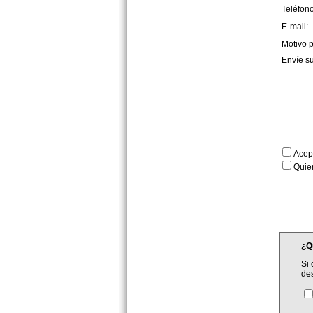
Teléfono
E-mail:
Motivo p
Envíe s
Acep
Quier
¿Q
Si 
de