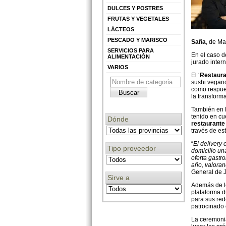
DULCES Y POSTRES
FRUTAS Y VEGETALES
LÁCTEOS
PESCADO Y MARISCO
Saña
, de Ma
SERVICIOS PARA
En el caso d
ALIMENTACIÓN
jurado inter
VARIOS
El ‘
Restaura
sushi vegano
como respues
la transform
También en 
tenido en cue
Dónde
restaurante
través de es
“
El delivery
Tipo proveedor
domicilio un
oferta gastr
año, valoran
General de J
Sirve a
Además de lo
plataforma d
para sus red
patrocinado 
La ceremonia