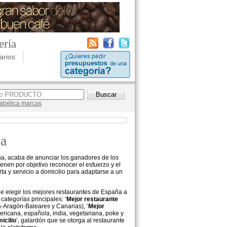
ería
arios
lfabética marcas
ña
aña, acaba de anunciar los ganadores de los
ienen por objetivo reconocer el esfuerzo y el
ta y servicio a domicilio para adaptarse a un
e elegir los mejores restaurantes de España a
categorías principales: ‘
Mejor restaurante
ña-Aragón-Baleares y Canarias), ‘
Mejor
mericana, española, india, vegetariana, poke y
icilio
’, galardón que se otorga al restaurante