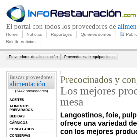
El portal con todos los proveedores de
alimen
Home
Noticias
Reportajes
Quienes somos
Publi
Boletín noticias
Proveedores de alimentación
Proveedores de equipamiento
Buscar proveedores
Precocinados y con
alimentación
Los mejores prod
(3442 proveedores)
mesa
ACEITES
ALIMENTOS
PREPARADOS
Langostinos, foie, pulp
BEBIDAS
ofrece una variedad d
CÁRNICOS
CONGELADOS
con los mejores produc
CONSERVAS