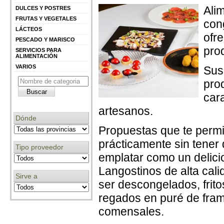
Ali
DULCES Y POSTRES
FRUTAS Y VEGETALES
con
LÁCTEOS
ofr
PESCADO Y MARISCO
pro
SERVICIOS PARA
ALIMENTACIÓN
VARIOS
Sus
pro
cara
artesanos.
Dónde
Propuestas que te permit
prácticamente sin tener 
Tipo proveedor
emplatar como un delicio
Langostinos de alta cali
Sirve a
ser descongelados, frit
regados en puré de fram
comensales.