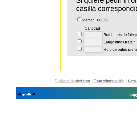
Si quiere pedir in
casilla correspondi
Marcar TODOS
Cantidad
Bombones de foie c
Langostinos Kataifi
Rulo de pulpo pren
DisMacroMarket.com
|
Food Alimentación
|
Gesti
Copy