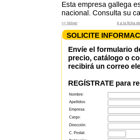
Esta empresa gallega est
nacional. Consulta su ca
<< Volver
Ir a la fich
SOLICITE INFORMAC
Envíe el formulario d
precio, catálogo o c
recibirá un correo el
REGÍSTRATE para rec
Nombre:
Apellidos:
Empresa:
Cargo:
Dirección:
C. Postal: