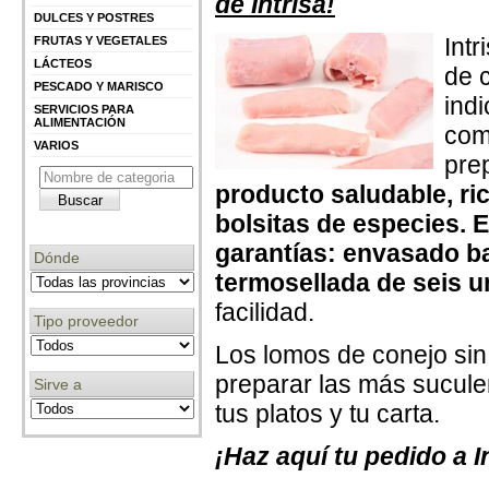
de Intrisa!
DULCES Y POSTRES
Int
FRUTAS Y VEGETALES
LÁCTEOS
de 
PESCADO Y MARISCO
ind
SERVICIOS PARA
ALIMENTACIÓN
com
VARIOS
pre
producto saludable, ri
bolsitas de especies. E
garantías: envasado b
Dónde
termosellada de seis u
facilidad.
Tipo proveedor
Los lomos de conejo sin
preparar las más sucule
Sirve a
tus platos y tu carta.
¡Haz aquí tu pedido a I