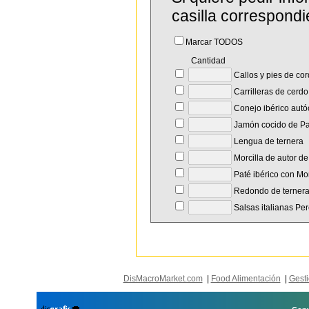
casilla correspondi
Marcar TODOS
Cantidad
Callos y pies de co
Carrilleras de cerdo
Conejo ibérico autó
Jamón cocido de P
Lengua de ternera
Morcilla de autor d
Paté ibérico con Mor
Redondo de terner
Salsas italianas Pe
DisMacroMarket.com
|
Food Alimentación
|
Gesti