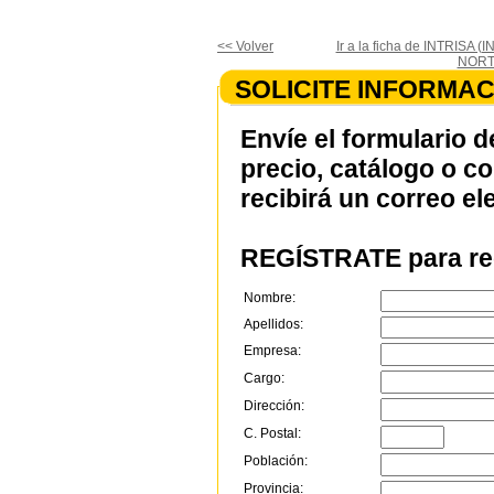
<< Volver
Ir a la ficha de INTRISA
NORT
SOLICITE INFORMAC
Envíe el formulario d
precio, catálogo o c
recibirá un correo el
REGÍSTRATE para rec
Nombre:
Apellidos:
Empresa:
Cargo:
Dirección:
C. Postal:
Población:
Provincia: