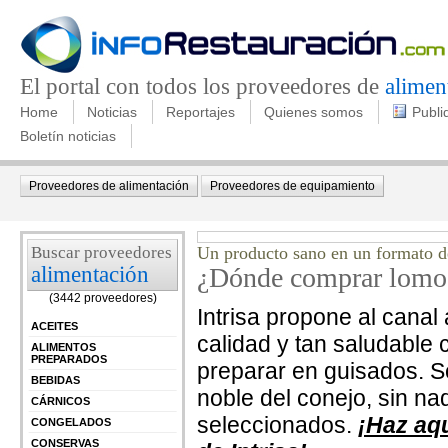
El portal con todos los proveedores de
alimen
Home
Noticias
Reportajes
Quienes somos
Publi
Boletín noticias
Proveedores de alimentación
Proveedores de equipamiento
Buscar proveedores
Un producto sano en un formato de
alimentación
¿Dónde comprar lomos 
(3442 proveedores)
Intrisa propone al canal
ACEITES
calidad y tan saludable
ALIMENTOS
PREPARADOS
preparar en guisados. So
BEBIDAS
noble del conejo, sin n
CÁRNICOS
seleccionados.
¡Haz aqu
CONGELADOS
CONSERVAS