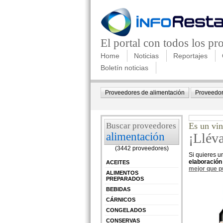
El portal con todos los p
Home
Noticias
Reportajes
Boletín noticias
Proveedores de alimentación
Proveedor
Buscar proveedores
Es un vin
alimentación
¡Lléva
(3442 proveedores)
Si quieres un
elaboración
ACEITES
mejor que pu
ALIMENTOS
PREPARADOS
BEBIDAS
CÁRNICOS
CONGELADOS
CONSERVAS