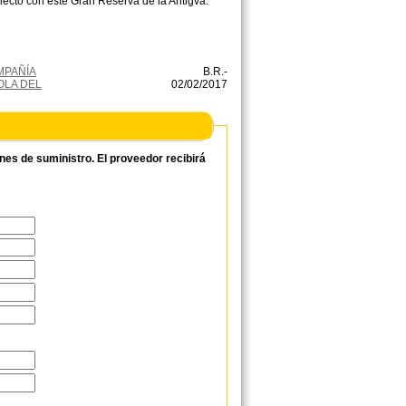
electo con este Gran Reserva de la Antigva.
OMPAÑÍA
B.R.-
OLA DEL
02/02/2017
ones de suministro. El proveedor recibirá