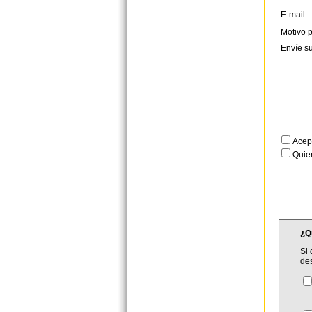
E-mail:
Motivo p
Envíe s
Acep
Quier
¿Q
Si 
de
C