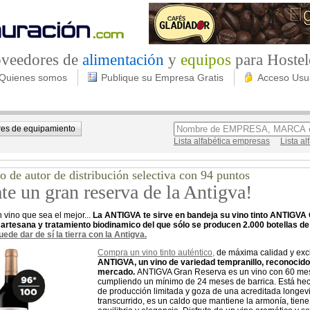
roveedores de
alimentación
y
equipos
para Hostel
Quienes somos
Publique su Empresa Gratis
Acceso Usu
es de equipamiento
Lista alfabética empresas
Lista a
o de autor de distribución selectiva con 94 puntos
te un gran reserva de la Antigva!
 vino que sea el mejor...
La ANTIGVA te sirve en bandeja su vino tinto ANTIGVA 
 artesana y tratamiento biodinamico del que sólo se producen 2.000 botellas d
ede dar de sí la tierra con la Antigva.
Compra un vino tinto auténtico,
de máxima calidad y exc
ANTIGVA, un vino de variedad tempranillo, reconocido
mercado.
ANTIGVA Gran Reserva es un vino con 60 meses
cumpliendo un mínimo de 24 meses de barrica. Está hech
de producción limitada y goza de una acreditada longevi
transcurrido, es un caldo que mantiene la armonía, tiene