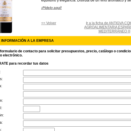
equilibrio y elegancia. Disfruta de un vino aromático y s
¡Pídelo aquí!
<< Volver
Ir a la ficha de ANTIGVA C
AGROALIMENTARIA ESPAÑ
MEDITERRÁNEO ®
E INFORMACIÓN A LA EMPRESA
 formulario de contacto para solicitar presupuestos, precio, catálogo o condici
o electrónico.
ATE para recordar tus datos
:
s:
a:
n:
l:
ón:
a:
: