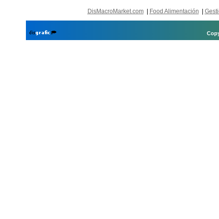
DisMacroMarket.com
|
Food Alimentación
|
Gesti
Copy