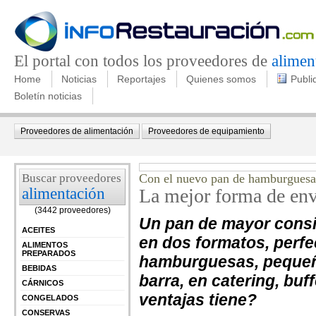
El portal con todos los proveedores de
alimen
Home
Noticias
Reportajes
Quienes somos
Publi
Boletín noticias
Proveedores de alimentación
Proveedores de equipamiento
Buscar proveedores
Con el nuevo pan de hamburguesa 
alimentación
La mejor forma de en
(3442 proveedores)
Un pan de mayor consi
ACEITES
en dos formatos, perf
ALIMENTOS
PREPARADOS
hamburguesas, pequeño
BEBIDAS
barra, en catering, buf
CÁRNICOS
ventajas tiene?
CONGELADOS
CONSERVAS