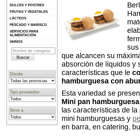
Ber
DULCES Y POSTRES
Ham
FRUTAS Y VEGETALES
LÁCTEOS
mat
PESCADO Y MARISCO
ela
SERVICIOS PARA
ALIMENTACIÓN
fer
VARIOS
sus
que alcancen su máxima
absorción de líquidos y 
características que le
co
Dónde
hamburguesa con abund
Esta variedad se presen
Tipo proveedor
Mini pan hamburguesa,
las características de l
Sirve a
mini hamburguesas y
pe
en barra, en catering, bu