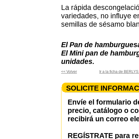
La rápida descongelaci
variedades, no influye e
semillas de sésamo blan
El Pan de hamburguesa 
El Mini pan de hamburg
unidades.
<< Volver
Ir a la ficha de BERL
SOLICITE INFORMAC
Envíe el formulario d
precio, catálogo o c
recibirá un correo el
REGÍSTRATE para rec