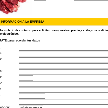
E INFORMACIÓN A LA EMPRESA
 formulario de contacto para solicitar presupuestos, precio, catálogo o condici
o electrónico.
ATE para recordar tus datos
:
s:
a:
n:
l:
ón:
a:
:
etición: