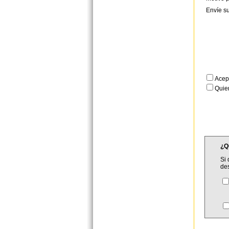
Envíe s
Acep
Quier
¿Q
Si 
de
C