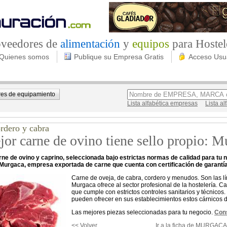
roveedores de
alimentación
y
equipos
para Hostel
Quienes somos
Publique su Empresa Gratis
Acceso Usu
es de equipamiento
Lista alfabética empresas
Lista a
rdero y cabra
or carne de ovino tiene sello propio: M
ne de ovino y caprino, seleccionada bajo estrictas normas de calidad para tu n
 Murgaca, empresa exportada de carne que cuenta con certificación de garantía
Carne de oveja, de cabra, cordero y menudos. Son las l
Murgaca ofrece al sector profesional de la hostelería. 
que cumple con estrictos controles sanitarios y técnicos.
pueden ofrecer en sus establecimientos estos cárnicos de
Las mejores piezas seleccionadas para tu negocio.
Cons
<< Volver
Ir a la ficha de MURGACA,