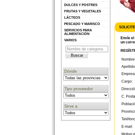
DULCES Y POSTRES
FRUTAS Y VEGETALES
LÁCTEOS
PESCADO Y MARISCO
SOLICIT
SERVICIOS PARA
ALIMENTACIÓN
Envíe el
VARIOS
un corre
REGÍSTR
Nombre
Apellido
Dónde
Empres
Cargo:
Tipo proveedor
Direcció
C. Posta
Poblaci
Sirve a
Provinci
Teléfono
E-mail:
Motivo p