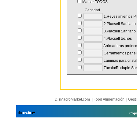
Marcar TODOS
Cantidad
1.Revestimientos Pl
2.Placsell Sanitario 
3.Placsell Sanitario
4.Placsell techos
Arrimaderos protec
Cerramientos panel, 
Láminas para crista
Zócalo/Rodapié San
DisMacroMarket.com
|
Food Alimentación
|
Gesti
Copy