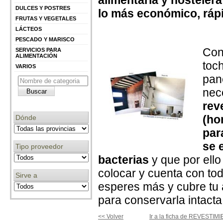
alimentaria y hostelera
DULCES Y POSTRES
lo más económico, rápi
FRUTAS Y VEGETALES
LÁCTEOS
PESCADO Y MARISCO
Con
SERVICIOS PARA
ALIMENTACIÓN
toch
VARIOS
pane
nec
rev
(ho
Dónde
par
se 
Tipo proveedor
bacterias
y que por ello
colocar y cuenta con to
Sirve a
esperes más y cubre tu
para conservarla intacta
<< Volver
Ir a la ficha de REVESTI