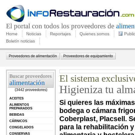
El portal con todos los proveedores de
alimen
Home
Noticias
Reportajes
Quienes somos
Publi
Boletín noticias
Proveedores de alimentación
Proveedores de equipamiento
Buscar proveedores
El sistema exclusi
alimentación
Higieniza tu alm
(3442 proveedores)
ACEITES
Si quieres las máximas
ALIMENTOS
PREPARADOS
bodega o cámara frigorí
BEBIDAS
Coberplast, Placsell. S
CÁRNICOS
para la rehabilitación 
CONGELADOS
CONSERVAS