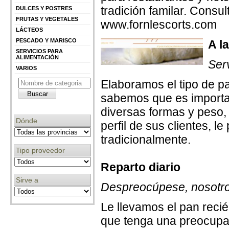
tradición familar. Consu
DULCES Y POSTRES
FRUTAS Y VEGETALES
www.fornlescorts.com
LÁCTEOS
PESCADO Y MARISCO
A l
SERVICIOS PARA
ALIMENTACIÓN
Ser
VARIOS
Elaboramos el tipo de p
sabemos que es importan
diversas formas y peso, 
Dónde
perfil de sus clientes, 
tradicionalmente.
Tipo proveedor
Reparto diario
Sirve a
Despreocúpese, nosotro
Le llevamos el pan reci
que tenga una preocupa