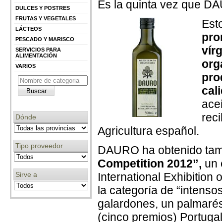
Es la quinta vez que DA
DULCES Y POSTRES
FRUTAS Y VEGETALES
Est
LÁCTEOS
pro
PESCADO Y MARISCO
vír
SERVICIOS PARA
ALIMENTACIÓN
org
VARIOS
pro
cal
ace
reci
Dónde
Agricultura español.
Tipo proveedor
DAURO ha obtenido tamb
Competition 2012”,
un 
Sirve a
International Exhibition 
la categoría de “intenso
galardones, un palmarés
(cinco premios) Portuga