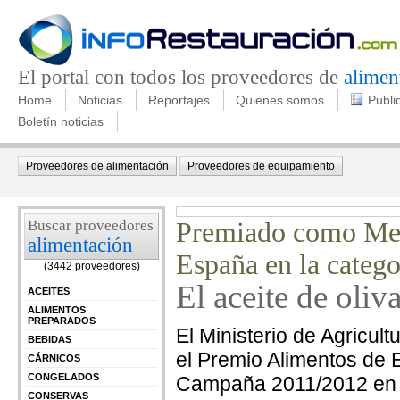
El portal con todos los proveedores de
alimen
Home
Noticias
Reportajes
Quienes somos
Publi
Boletín noticias
Proveedores de alimentación
Proveedores de equipamiento
Buscar proveedores
Premiado como Mejo
alimentación
España en la categ
(3442 proveedores)
El aceite de oli
ACEITES
ALIMENTOS
PREPARADOS
El Ministerio de Agricul
BEBIDAS
el Premio Alimentos de E
CÁRNICOS
CONGELADOS
Campaña 2011/2012 en l
CONSERVAS