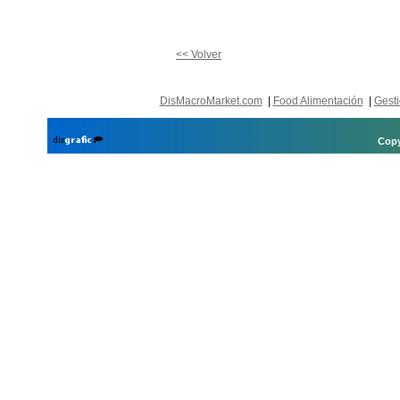
<< Volver
DisMacroMarket.com
|
Food Alimentación
|
Gesti
Copy